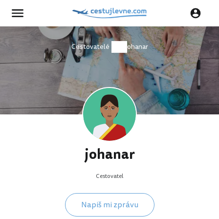
Cestovatelé
johanar
johanar
Cestovatel
Napiš mi zprávu