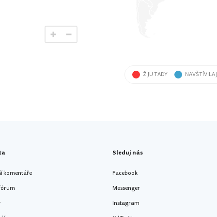
ŽIJU TADY
NAVŠTÍVILA
ta
Sleduj nás
ší komentáře
Facebook
 fórum
Messenger
y
Instagram