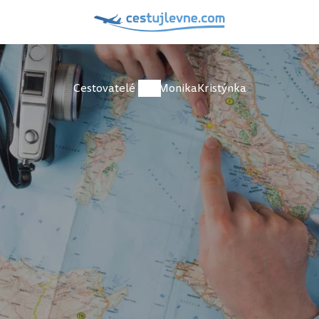
Cestovatelé
MonikaKristýnka