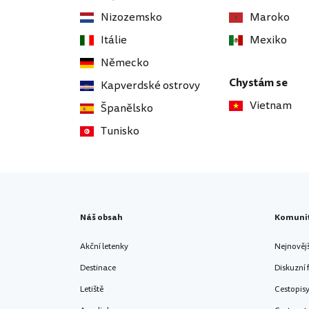
Nizozemsko
Maroko
Itálie
Mexiko
Německo
Chystám se
Kapverdské ostrovy
Vietnam
Španělsko
Tunisko
Náš obsah
Komuni
Akční letenky
Nejnověj
Destinace
Diskuzní
Letiště
Cestopis