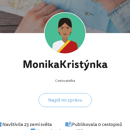
MonikaKristýnka
Cestovatelka
Napiš mi zprávu
Navštívila 23 zemí světa
Publikovala 0 cestopisů