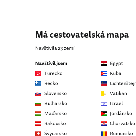
Má cestovatelská mapa
Navštívila 23 zemí
Navštívil jsem
Egypt
Turecko
Kuba
Řecko
Lichtenštej
Slovensko
Vatikán
Bulharsko
Izrael
Maďarsko
Jordánsko
Rakousko
Chorvatsko
Švýcarsko
Rumunsko