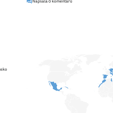
Napsala 0 komentářů
nsko