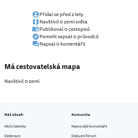
Přidal se před 2 lety
Navštívil 0 zemí světa
Publikoval 0 cestopisů
Pomohl sepsat 0 průvodců
Napsal 0 komentářů
Má cestovatelská mapa
Navštívil 0 zemí
Náš obsah
Komunita
Akční letenky
Nejnovější komentáře
Destinace
Diskuzní fórum