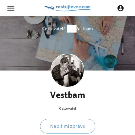
Cestovatelé
Vestbam
Vestbam
Cestovatel
Napiš mi zprávu