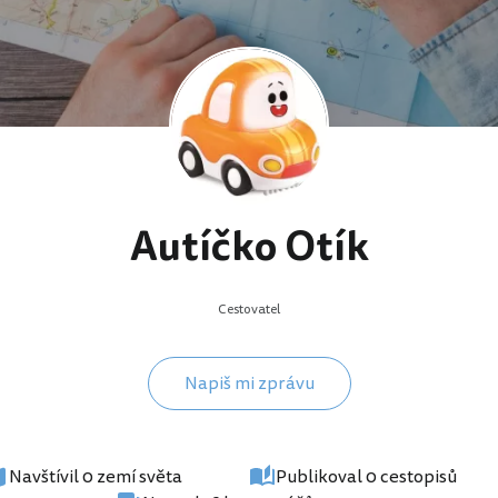
Autíčko Otík
Cestovatel
Napiš mi zprávu
Navštívil 0 zemí světa
Publikoval 0 cestopisů