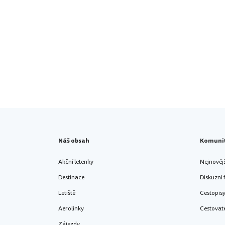
Náš obsah
Komuni
Akční letenky
Nejnověj
Destinace
Diskuzní
Letiště
Cestopis
Aerolinky
Cestovat
Zájezdy