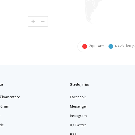
ŽIJU TADY
NAVŠTÍVIL J
ta
Sleduj nás
ší komentáře
Facebook
 fórum
Messenger
y
Instagram
elé
X / Twitter
RSS