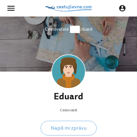
Cestovatelé
Eduard
Eduard
Cestovatel
Napiš mi zprávu