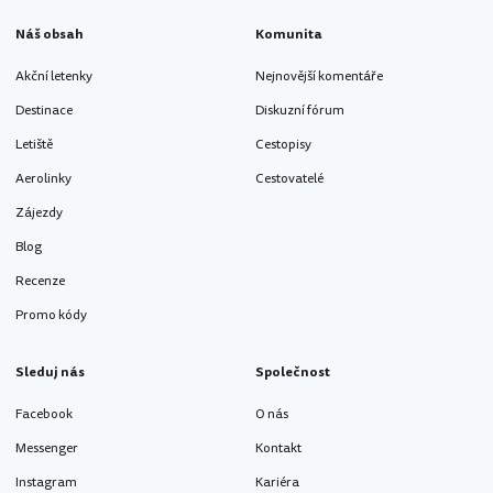
Náš obsah
Komunita
Akční letenky
Nejnovější komentáře
Destinace
Diskuzní fórum
Letiště
Cestopisy
Aerolinky
Cestovatelé
Zájezdy
Blog
Recenze
Promo kódy
Sleduj nás
Společnost
Facebook
O nás
Messenger
Kontakt
Instagram
Kariéra