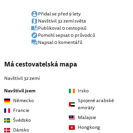
Přidal se před 9 lety
Navštívil 32 zemí světa
Publikoval 0 cestopisů
Pomohl sepsat 0 průvodců
Napsal 0 komentářů
Má cestovatelská mapa
Navštívil 32 zemí
Navštívil jsem
Irsko
Německo
Spojené arabské
emiráty
Francie
Malajsie
Švédsko
Hongkong
Dánsko