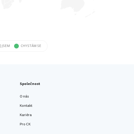
) JSEM
CHYSTÁM SE
Společnost
O nás
Kontakt
Kariéra
Pro CK