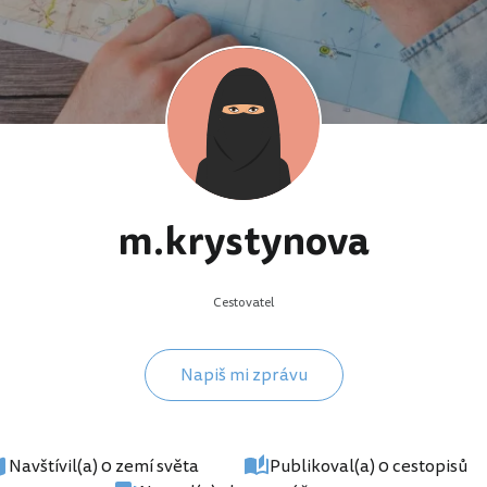
m.krystynova
Cestovatel
Napiš mi zprávu
Navštívil(a) 0 zemí světa
Publikoval(a) 0 cestopisů