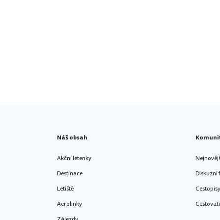
Náš obsah
Komuni
Akční letenky
Nejnověj
Destinace
Diskuzní
Letiště
Cestopis
Aerolinky
Cestovat
Zájezdy