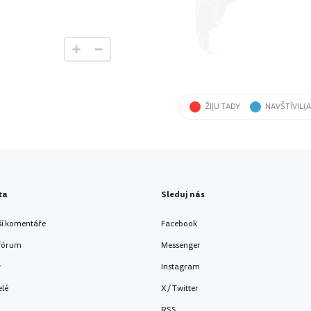
ŽIJU TADY
NAVŠTÍVIL(A
ta
Sleduj nás
ší komentáře
Facebook
 fórum
Messenger
y
Instagram
elé
X / Twitter
RSS