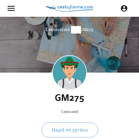
Cestovatelé
GM275
GM275
Cestovatel
Napiš mi zprávu