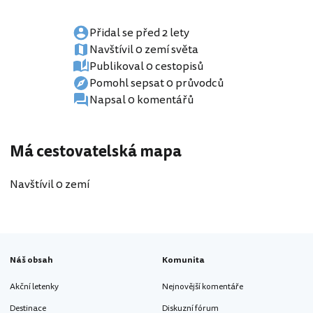
Přidal se před 2 lety
Navštívil 0 zemí světa
Publikoval 0 cestopisů
Pomohl sepsat 0 průvodců
Napsal 0 komentářů
Má cestovatelská mapa
Navštívil 0 zemí
Náš obsah
Komunita
Akční letenky
Nejnovější komentáře
Destinace
Diskuzní fórum