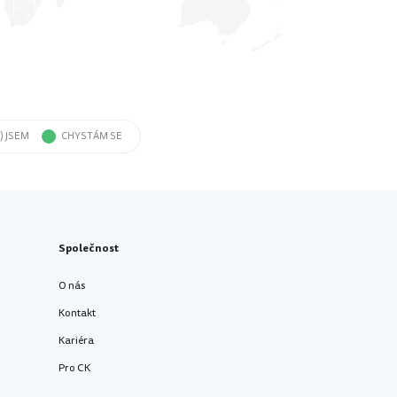
) JSEM
CHYSTÁM SE
Společnost
O nás
Kontakt
Kariéra
Pro CK