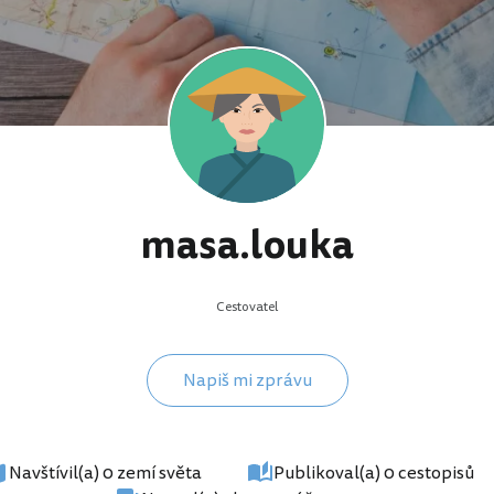
masa.louka
Cestovatel
Napiš mi zprávu
Navštívil(a) 0 zemí světa
Publikoval(a) 0 cestopisů