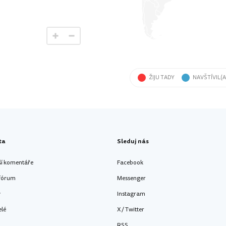
ŽIJU TADY
NAVŠTÍVIL(A
ta
Sleduj nás
ší komentáře
Facebook
 fórum
Messenger
y
Instagram
elé
X / Twitter
RSS