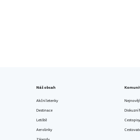
Náš obsah
Komuni
Akční letenky
Nejnověj
Destinace
Diskuzní
Letiště
Cestopis
Aerolinky
Cestovat
Zájezdy