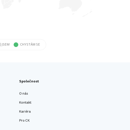
) JSEM
CHYSTÁM SE
Společnost
O nás
Kontakt
Kariéra
Pro CK