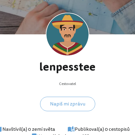
lenpesstee
Cestovatel
Napiš mi zprávu
Navštívil(a) 0 zemí světa
Publikoval(a) 0 cestopisů