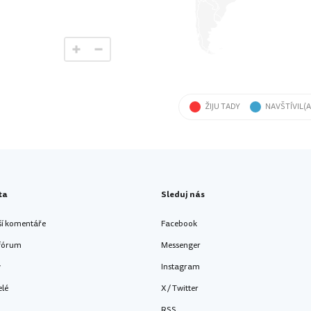
ŽIJU TADY
NAVŠTÍVIL(A
ta
Sleduj nás
ší komentáře
Facebook
 fórum
Messenger
y
Instagram
elé
X / Twitter
RSS