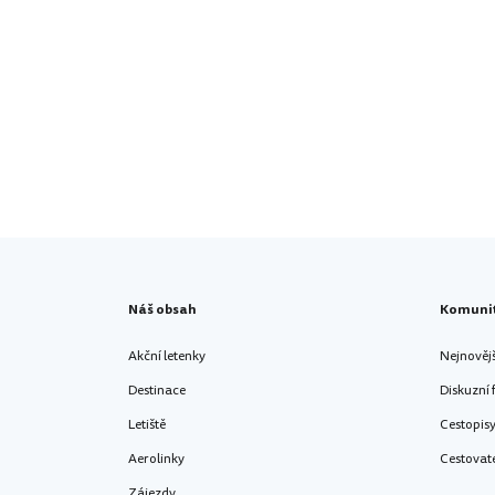
Náš obsah
Komuni
Akční letenky
Nejnověj
Destinace
Diskuzní
Letiště
Cestopis
Aerolinky
Cestovat
Zájezdy