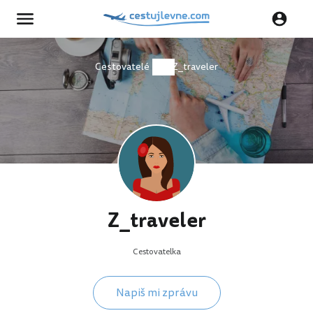
Cestovatelé
Z_traveler
Z_traveler
Cestovatelka
Napiš mi zprávu