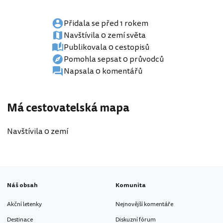
Přidala se před 1 rokem
Navštívila 0 zemí světa
Publikovala 0 cestopisů
Pomohla sepsat 0 průvodců
Napsala 0 komentářů
Má cestovatelská mapa
Navštívila 0 zemí
Náš obsah
Komunita
Akční letenky
Nejnovější komentáře
Destinace
Diskuzní fórum