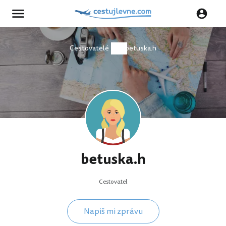
Cestovatelé
betuska.h
betuska.h
Cestovatel
Napiš mi zprávu