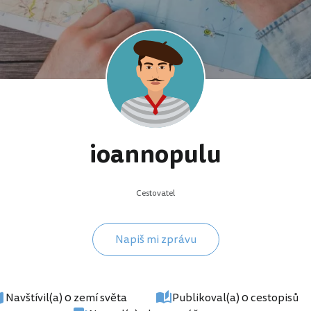
ioannopulu
Cestovatel
Napiš mi zprávu
Navštívil(a) 0 zemí světa
Publikoval(a) 0 cestopisů