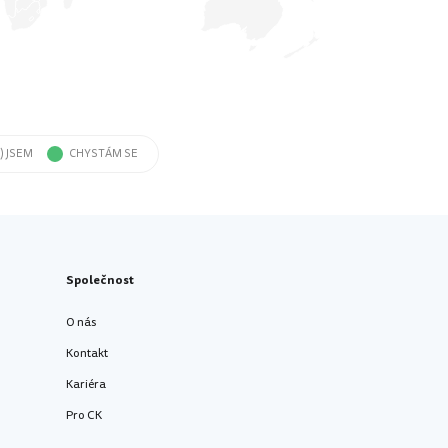
) JSEM
CHYSTÁM SE
Společnost
O nás
Kontakt
Kariéra
Pro CK