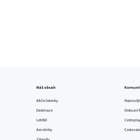
Náš obsah
Komuni
Akční letenky
Nejnověj
Destinace
Diskuzní
Letiště
Cestopis
Aerolinky
Cestovat
Zájezdy