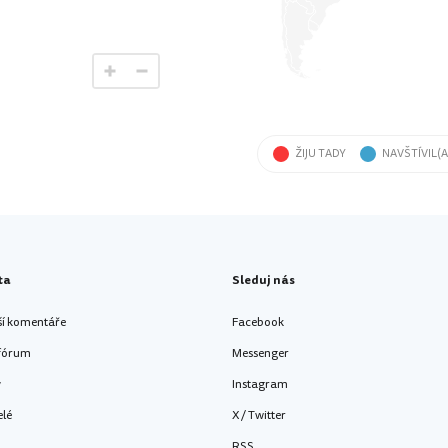
ŽIJU TADY
NAVŠTÍVIL(A
ta
Sleduj nás
ší komentáře
Facebook
 fórum
Messenger
y
Instagram
elé
X / Twitter
RSS