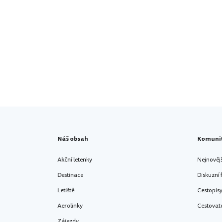
Náš obsah
Komuni
Akční letenky
Nejnověj
Destinace
Diskuzní
Letiště
Cestopis
Aerolinky
Cestovat
Zájezdy