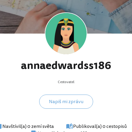
annaedwardss186
Cestovatel
Napiš mi zprávu
Navštívil(a) 0 zemí světa
Publikoval(a) 0 cestopisů