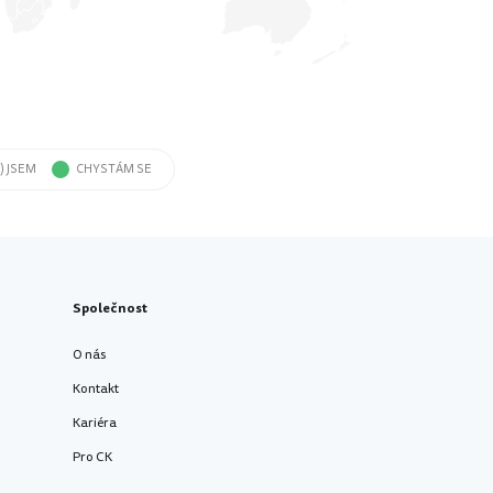
) JSEM
CHYSTÁM SE
Společnost
O nás
Kontakt
Kariéra
Pro CK