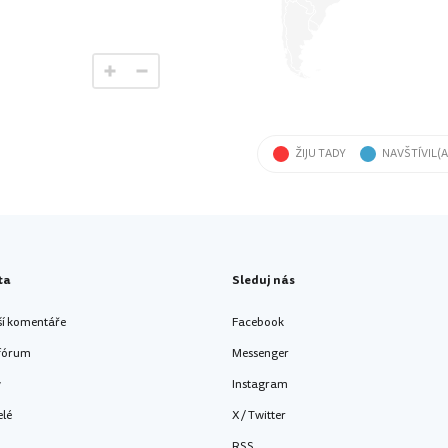
ŽIJU TADY
NAVŠTÍVIL(A
ta
Sleduj nás
ší komentáře
Facebook
 fórum
Messenger
y
Instagram
elé
X / Twitter
RSS