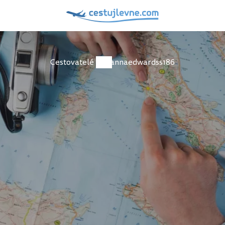
Cestovatelé
annaedwardss186