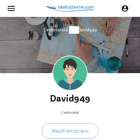
Cestovatelé
David949
David949
Cestovatel
Napiš mi zprávu