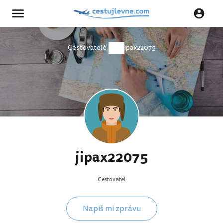
Cestovatelé
jipax22075
jipax22075
Cestovatel
Napiš mi zprávu