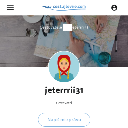
Cestovatelé
jeterrrii31
jeterrrii31
Cestovatel
Napiš mi zprávu