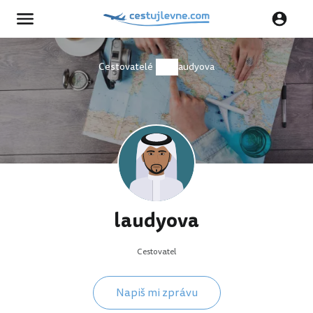
Cestovatelé
laudyova
laudyova
Cestovatel
Napiš mi zprávu