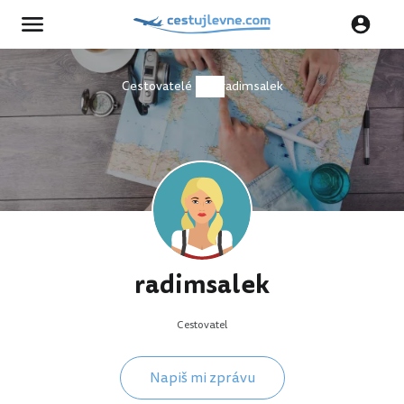
Cestovatelé
radimsalek
radimsalek
Cestovatel
Napiš mi zprávu