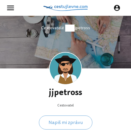
Cestovatelé
jjpetross
jjpetross
Cestovatel
Napiš mi zprávu