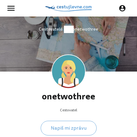
Cestovatelé
onetwothree
onetwothree
Cestovatel
Napiš mi zprávu