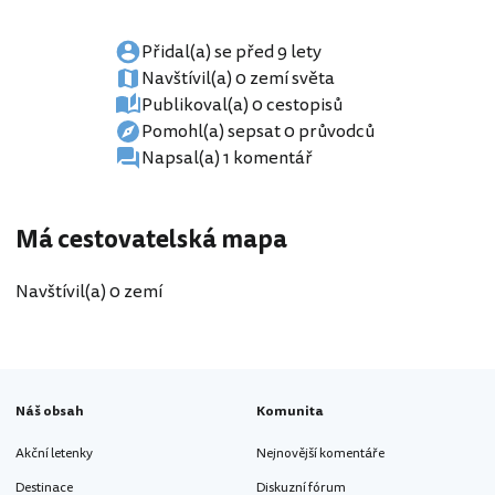
Přidal(a) se před 9 lety
Navštívil(a) 0 zemí světa
Publikoval(a) 0 cestopisů
Pomohl(a) sepsat 0 průvodců
Napsal(a) 1 komentář
Má cestovatelská mapa
Navštívil(a) 0 zemí
Náš obsah
Komunita
Akční letenky
Nejnovější komentáře
Destinace
Diskuzní fórum