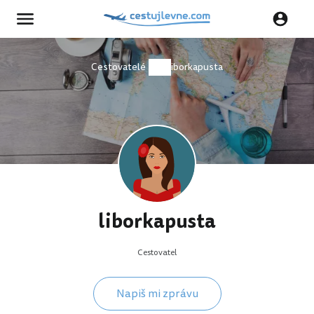
Cestovatelé
liborkapusta
liborkapusta
Cestovatel
Napiš mi zprávu