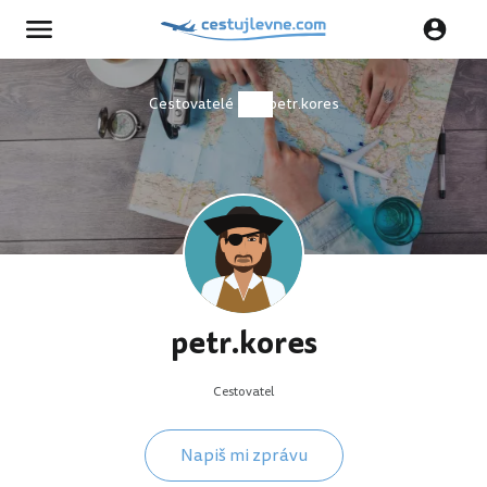
Cestovatelé
petr.kores
petr.kores
Cestovatel
Napiš mi zprávu