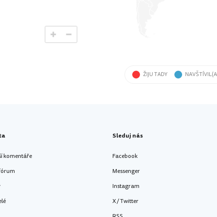
ŽIJU TADY
NAVŠTÍVIL(A
ta
Sleduj nás
ší komentáře
Facebook
 fórum
Messenger
y
Instagram
elé
X / Twitter
RSS