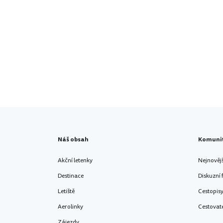
Náš obsah
Komuni
Akční letenky
Nejnověj
Destinace
Diskuzní
Letiště
Cestopis
Aerolinky
Cestovat
Zájezdy