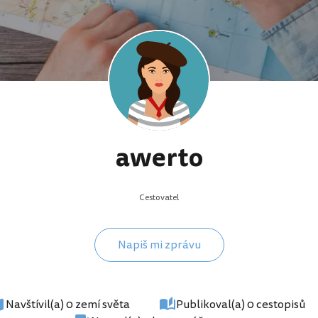
awerto
Cestovatel
Napiš mi zprávu
Navštívil(a) 0 zemí světa
Publikoval(a) 0 cestopisů