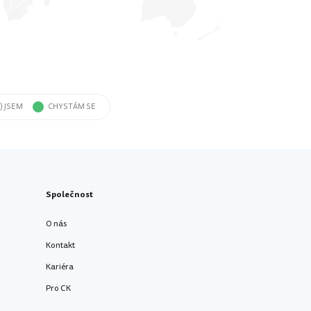
) JSEM
CHYSTÁM SE
Společnost
O nás
Kontakt
Kariéra
Pro CK