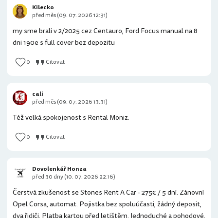
Kilecko
před měs (09. 07. 2026 12:31)
my sme brali v 2/2025 cez Centauro, Ford Focus manual na 8
dni 190e s full cover bez depozitu
0
Citovat
cali
před měs (09. 07. 2026 13:31)
Též velká spokojenost s Rental Moniz.
0
Citovat
Dovolenkář Honza
před 30 dny (10. 07. 2026 22:16)
Čerstvá zkušenost se Stones Rent A Car - 275€ / 5 dní. Zánovní
Opel Corsa, automat. Pojistka bez spoluúčasti, žádný deposit,
dva řidiči. Platba kartou před letištěm. Jednoduché a pohodové.