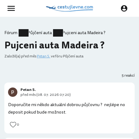
Fórum
Půjčení auta
Pujceni auta Madeira ?
Pujceni auta Madeira ?
Založil(a)
před měs
Petan S.
ve fóru Půjčení auta
5 reakcí
Petan S.
před měs (08. 07. 2026 07:20)
Doporučíte mi někdo aktuální dobrou půjčovnu ? nejlépe no
deposit pokud bude možnost.
0