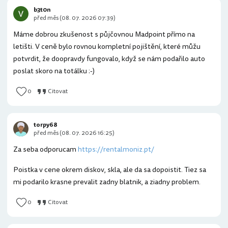
b3t0n
před měs (08. 07. 2026 07:39)
Máme dobrou zkušenost s půjčovnou Madpoint přímo na
letišti. V ceně bylo rovnou kompletní pojištění, které můžu
potvrdit, že doopravdy fungovalo, když se nám podařilo auto
poslat skoro na totálku :-)
0
Citovat
torpy68
před měs (08. 07. 2026 16:25)
Za seba odporucam
https://rentalmoniz.pt/
Poistka v cene okrem diskov, skla, ale da sa dopoistit. Tiez sa
mi podarilo krasne prevalit zadny blatnik, a ziadny problem.
0
Citovat