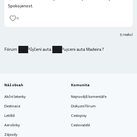
Spokojenost.
0
5 reakcí
Fórum
Půjčení auta
Pujceni auta Madeira ?
Náš obsah
Komunita
Akční letenky
Nejnovější komentáře
Destinace
Diskuzní fórum
Letiště
Cestopisy
Aerolinky
Cestovatelé
Zájezdy