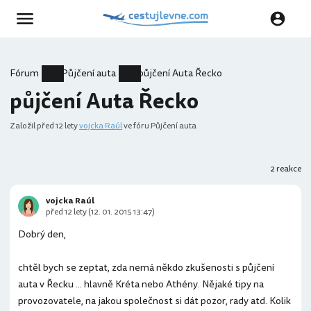
Fórum
Půjčení auta
půjčení Auta Řecko
půjčení Auta Řecko
Založil
před 12 lety
vojcka Raúl
ve fóru Půjčení auta
2 reakce
vojcka Raúl
před 12 lety (12. 01. 2015 13:47)
Dobrý den,
chtěl bych se zeptat, zda nemá někdo zkušenosti s půjčení
auta v Řecku ... hlavně Kréta nebo Athény. Nějaké tipy na
provozovatele, na jakou společnost si dát pozor, rady atd. Kolik