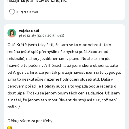
nezajimal je ani stav benzinu, nic.
0
Citovat
vojcka Raúl
před 12 lety (12. 01. 2015 17:43)
O té Krétě jsem taky četl, že tam se to moc nehrotí...tam
možná ještě spíš přemýšlím, že bych si pučil Scooter od
místňáků, na hory jezdit nemám v plánu. No ale asi mi jde
hlavně o to pučení v AThénách.... už jsem skoro objednal auto
od Argus carhire, ale jen tak pro zajímavost jsem si to vygooglil
a má to neskutečně mizerné hodnocení služeb atd. Další v
cenovém pořadí je Holiday autos a to vypadá podle recenzí o
dost lépe. Trošku se jenom bojím těch cen za dálnice. Už jsem
si našel, že jenom ten most Rio-antirio stojí asi 18 €, což není
málo :/
Děkuji všem za postřehy