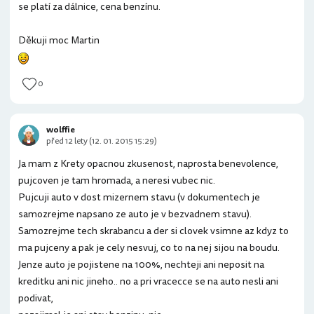
se platí za dálnice, cena benzínu.
Děkuji moc Martin
0
wolffie
před 12 lety (12. 01. 2015 15:29)
Ja mam z Krety opacnou zkusenost, naprosta benevolence,
pujcoven je tam hromada, a neresi vubec nic.
Pujcuji auto v dost mizernem stavu (v dokumentech je
samozrejme napsano ze auto je v bezvadnem stavu).
Samozrejme tech skrabancu a der si clovek vsimne az kdyz to
ma pujceny a pak je cely nesvuj, co to na nej sijou na boudu.
Jenze auto je pojistene na 100%, nechteji ani neposit na
kreditku ani nic jineho.. no a pri vracecce se na auto nesli ani
podivat,