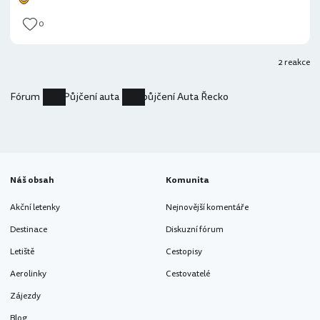
0
2 reakce
Fórum
Půjčení auta
půjčení Auta Řecko
Náš obsah
Komunita
Akční letenky
Nejnovější komentáře
Destinace
Diskuzní fórum
Letiště
Cestopisy
Aerolinky
Cestovatelé
Zájezdy
Blog