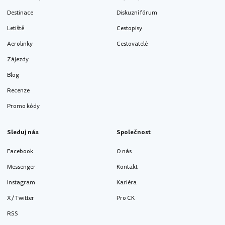
Destinace
Diskuzní fórum
Letiště
Cestopisy
Aerolinky
Cestovatelé
Zájezdy
Blog
Recenze
Promo kódy
Sleduj nás
Společnost
Facebook
O nás
Messenger
Kontakt
Instagram
Kariéra
X / Twitter
Pro CK
RSS