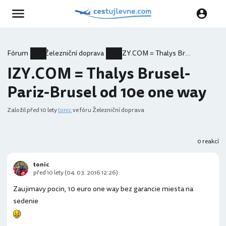
Fórum
Železniční doprava
IZY.COM = Thalys Brusel-Pariz-Brusel od 10e one way
IZY.COM = Thalys Brusel-
Pariz-Brusel od 10e one way
Založil
před 10 lety
tonic
ve fóru Železniční doprava
0 reakcí
tonic
před 10 lety (04. 03. 2016 12:26)
Zaujimavy pocin, 10 euro one way bez garancie miesta na
sedenie