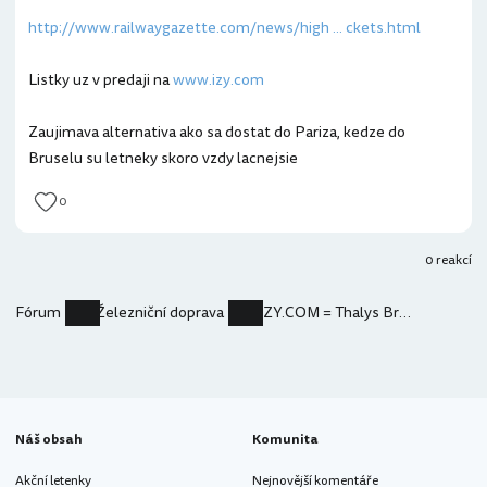
http://www.railwaygazette.com/news/high ... ckets.html
Listky uz v predaji na
www.izy.com
Zaujimava alternativa ako sa dostat do Pariza, kedze do
Bruselu su letneky skoro vzdy lacnejsie
0
0 reakcí
Fórum
Železniční doprava
IZY.COM = Thalys Brusel-Pariz-Brusel od 10e one way
Náš obsah
Komunita
Akční letenky
Nejnovější komentáře