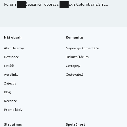
Fórum
Železniční doprava
Jak z Colomba na Sri lance
Náš obsah
Komunita
Akční letenky
Nejnovější komentáře
Destinace
Diskuzní fórum
Letiště
Cestopisy
Aerolinky
Cestovatelé
Zájezdy
Blog
Recenze
Promo kódy
Sleduj nás
Společnost