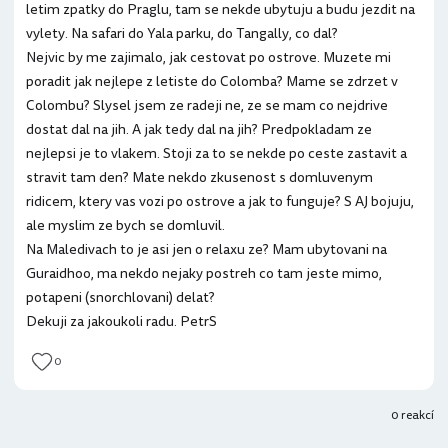
letim zpatky do Praglu, tam se nekde ubytuju a budu jezdit na
vylety. Na safari do Yala parku, do Tangally, co dal?
Nejvic by me zajimalo, jak cestovat po ostrove. Muzete mi
poradit jak nejlepe z letiste do Colomba? Mame se zdrzet v
Colombu? Slysel jsem ze radeji ne, ze se mam co nejdrive
dostat dal na jih. A jak tedy dal na jih? Predpokladam ze
nejlepsi je to vlakem. Stoji za to se nekde po ceste zastavit a
stravit tam den? Mate nekdo zkusenost s domluvenym
ridicem, ktery vas vozi po ostrove a jak to funguje? S AJ bojuju,
ale myslim ze bych se domluvil.
Na Maledivach to je asi jen o relaxu ze? Mam ubytovani na
Guraidhoo, ma nekdo nejaky postreh co tam jeste mimo,
potapeni (snorchlovani) delat?
Dekuji za jakoukoli radu. PetrS
0
0 reakcí