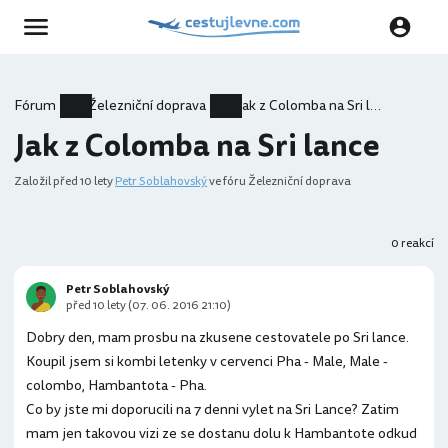
Fórum
Železniční doprava
Jak z Colomba na Sri lance
Jak z Colomba na Sri lance
Založil
před 10 lety
Petr Soblahovský
ve fóru Železniční doprava
0 reakcí
Petr Soblahovský
před 10 lety (07. 06. 2016 21:10)
Dobry den, mam prosbu na zkusene cestovatele po Sri lance.
Koupil jsem si kombi letenky v cervenci Pha - Male, Male -
colombo, Hambantota - Pha.
Co by jste mi doporucili na 7 denni vylet na Sri Lance? Zatim
mam jen takovou vizi ze se dostanu dolu k Hambantote odkud