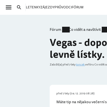
LETENKY
ZÁJEZDY
PRŮVODCI
FÓRUM
Fórum
Co vidět a navštívit
Vegas - dopo
levně lístky.
Založil(a)
před 7 lety
toncek
ve fóru Co vidět a
před 7 lety (04. 12. 2019 08:28)
Máte tip na nějakou večerní s