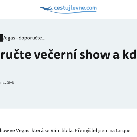
Vegas - doporučte večerní show a kde koupit levně lístky.
ručte večerní show a kd
 navštívit
how ve Vegas, která se Vám líbila. Přemýšlel jsem na Cirque