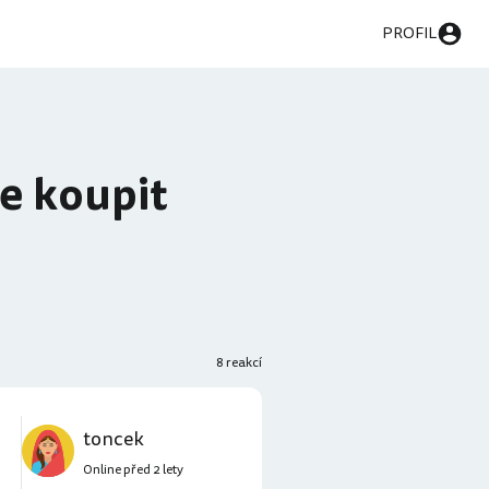
PROFIL
e koupit
8 reakcí
toncek
Online před 2 lety