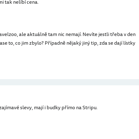
mi tak nelíbí cena.
elzoo, ale aktuálně tam nic nemají. Nevíte jestli třeba v den
e to, co jim zbylo? Případně nějaký jiný tip, zda se dají lístky
zajímavé slevy, mají i budky přímo na Stripu.