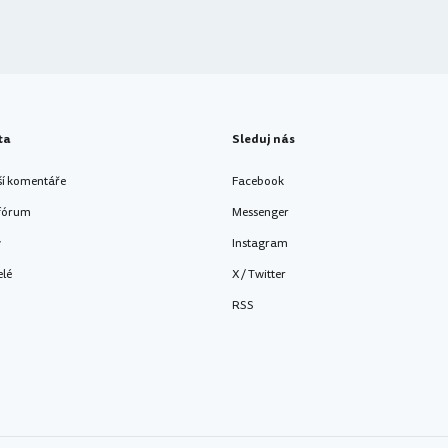
ta
Sleduj nás
ší komentáře
Facebook
 fórum
Messenger
y
Instagram
elé
X / Twitter
RSS