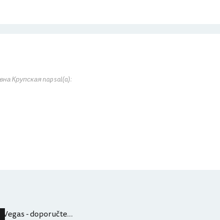
а Крупская napsal(a):
Vegas - doporučte večerní show a kde koupit levně lístky.