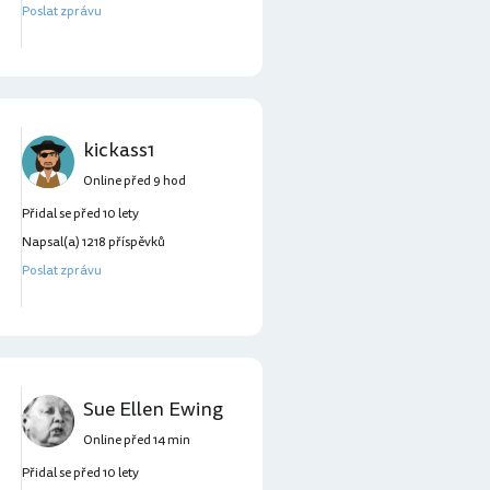
Poslat zprávu
kickass1
Online před 9 hod
Přidal se před 10 lety
Napsal(a) 1218 příspěvků
Poslat zprávu
Sue Ellen Ewing
Online před 14 min
Přidal se před 10 lety