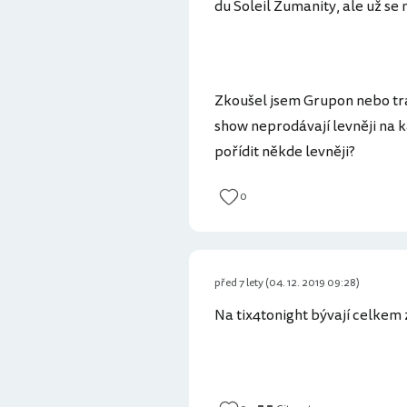
du Soleil Zumanity, ale už se 
Zkoušel jsem Grupon nebo trav
show neprodávají levněji na kas
pořídit někde levněji?
0
před 7 lety (04. 12. 2019 09:28)
Na tix4tonight bývají celkem 