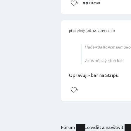
0
Citovat
před 7 lety (06. 12. 2019 13:39)
Надежда Константиновн
Zkus nějaký strip bar.
Opravuji - bar na Stripu.
0
Fórum
Co vidět a navštívit