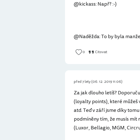
@kickass: Např? :-)
@Naděžda: To by byla manžel
0
Citovat
před 7 lety (06. 12. 2019 11:06)
Za jak dlouho letíš? Doporuču
(loyalty points), které můžeš
atd. Teď v září jsme díky tom
podmíněny tím, že musís mít
(Luxor, Bellagio, MGM, Circrus