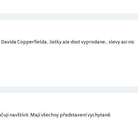
avida Copperfielda.. listky ale dost vyprodane... slevy asi nic
učuji navštívit. Mají všechny představení vychytané.