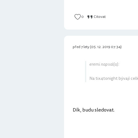
0
Citovat
před 7 lety (05. 12. 2019 07:34)
eremi napsal(a):
Na tix4tonight bývají cel
Dík, budu sledovat.