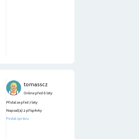
tomasscz
Online před 6 lety
Přidal se před 7 lety
Napsal(a) 2 příspěvky
Poslat zprávu