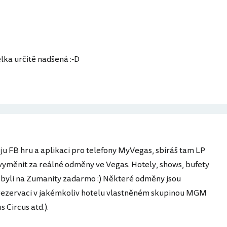
ka určitě nadšená :-D
ju FB hru a aplikaci pro telefony MyVegas, sbíráš tam LP
 vyměnit za reálné odměny ve Vegas. Hotely, shows, bufety
u byli na Zumanity zadarmo :) Některé odměny jsou
 rezervaci v jakémkoliv hotelu vlastněném skupinou MGM
 Circus atd.).