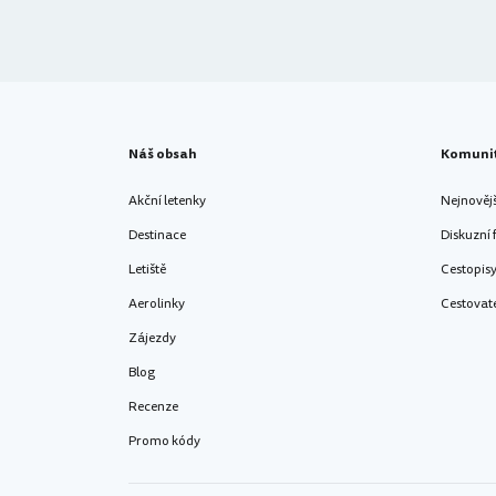
Náš obsah
Komuni
Akční letenky
Nejnověj
Destinace
Diskuzní
Letiště
Cestopis
Aerolinky
Cestovat
Zájezdy
Blog
Recenze
Promo kódy