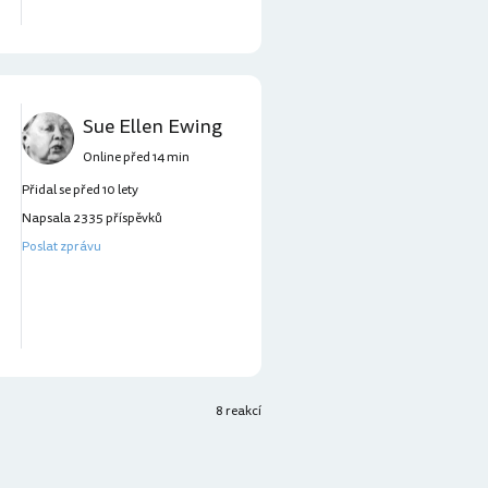
Sue Ellen Ewing
Online před 14 min
Přidal se před 10 lety
Napsala 2335 příspěvků
Poslat zprávu
8 reakcí