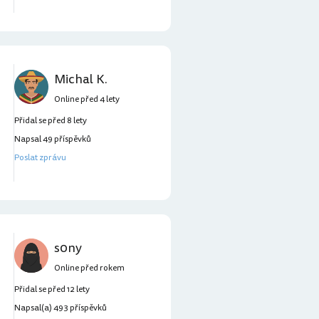
Michal K.
Online před 4 lety
Přidal se před 8 lety
Napsal 49 příspěvků
Poslat zprávu
s0ny
Online před rokem
Přidal se před 12 lety
Napsal(a) 493 příspěvků