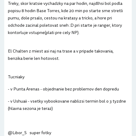
Treky, skor kratsie vychadzky na par hodin, najdlhsi bol podla
popisu 8 hodin Base Torres, kde 20 min po starte sme stretli
pumu, dole prsalo, cestou na kratasy a tricko, a hore pri
odchode zacinal poletovat sneh :D pri starte je ranger, ktory
kontorluje vstupne(plati pre cely NP).
El Chalten z miest asi naj na trase a v pripade takovania,
benzika berie len hotovost.
Tucniaky
- v Punta Arenas - objednanie bez problemov den dopredu
- v Ushuaii - vsetky vybookovane nablizsi termin bol o 3 tyzdne
(hlavna sezona je teraz)
@Libor_S super fotky