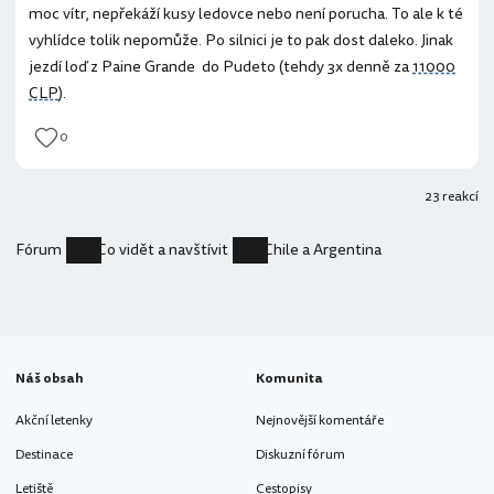
moc vítr, nepřekáží kusy ledovce nebo není porucha. To ale k té
vyhlídce tolik nepomůže. Po silnici je to pak dost daleko. Jinak
jezdí loď z Paine Grande do Pudeto (tehdy 3x denně za
11000
CLP
).
0
23 reakcí
Fórum
Co vidět a navštívit
Chile a Argentina
Náš obsah
Komunita
Akční letenky
Nejnovější komentáře
Destinace
Diskuzní fórum
Letiště
Cestopisy