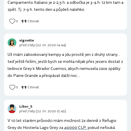
Campamento Italiano je 2-2,5 h. a odbočka je 3-4 h. 12 km tam a
zpět. Tj. 7-9 h. tento den a půjdeš nalehko.
0
Citovat
vignette
před 7 lety (22. 01. 2020 14:44)
Už mám zabookovaný kempy a jdu prostě jen z druhý strany...
teď ještě řeším, jestli bych se mohla nějak přes jezero dostat z
ledovce Grey k Mirador Cuernos, abych nemusela zase zpátky
do Paine Grande a přespávat další noc...
0
Citovat
Libor_S
před 7 lety (22. 01. 2020 15:45)
V 10 let starém průvodci mám možnost 2x denně z Refugio
Grey do Hostería Lago Grey za
40000 CLP
, pokud nefouká