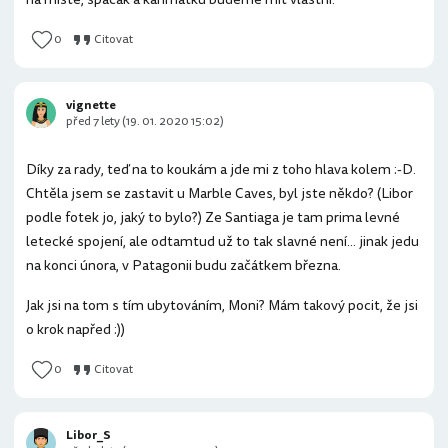
0
Citovat
vignette
před 7 lety (19. 01. 2020 15:02)
Díky za rady, teď na to koukám a jde mi z toho hlava kolem :-D.
Chtěla jsem se zastavit u Marble Caves, byl jste někdo? (Libor
podle fotek jo, jaký to bylo?) Ze Santiaga je tam prima levné
letecké spojení, ale odtamtud už to tak slavné není... jinak jedu
na konci února, v Patagonii budu začátkem března.
Jak jsi na tom s tím ubytováním, Moni? Mám takový pocit, že jsi
o krok napřed :))
0
Citovat
Libor_S