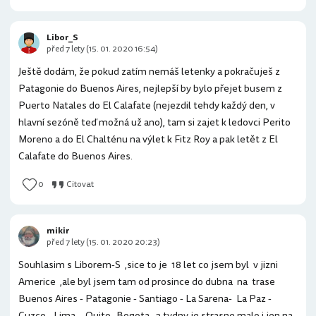
Libor_S
před 7 lety (15. 01. 2020 16:54)
Ještě dodám, že pokud zatím nemáš letenky a pokračuješ z
Patagonie do Buenos Aires, nejlepší by bylo přejet busem z
Puerto Natales do El Calafate (nejezdil tehdy každý den, v
hlavní sezóně teď možná už ano), tam si zajet k ledovci Perito
Moreno a do El Chalténu na výlet k Fitz Roy a pak letět z El
Calafate do Buenos Aires.
0
Citovat
mikir
před 7 lety (15. 01. 2020 20:23)
Souhlasim s Liborem-S ,sice to je 18 let co jsem byl v jizni
Americe ,ale byl jsem tam od prosince do dubna na trase
Buenos Aires - Patagonie - Santiago - La Sarena- La Paz -
Cuzco - Lima - Quito- Bogota , 3 tydny je strasne malo i jen na