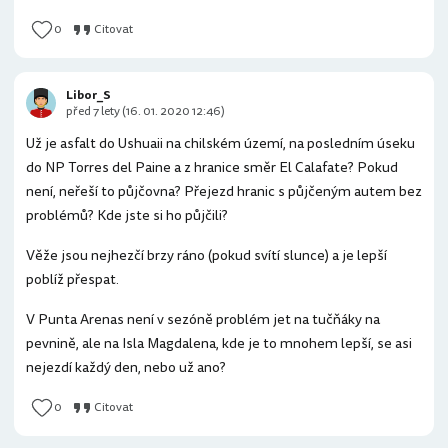
0
Citovat
Libor_S
před 7 lety (16. 01. 2020 12:46)
Už je asfalt do Ushuaii na chilském území, na posledním úseku
do NP Torres del Paine a z hranice směr El Calafate? Pokud
není, neřeší to půjčovna? Přejezd hranic s půjčeným autem bez
problémů? Kde jste si ho půjčili?
Věže jsou nejhezčí brzy ráno (pokud svítí slunce) a je lepší
poblíž přespat.
V Punta Arenas není v sezóně problém jet na tučňáky na
pevnině, ale na Isla Magdalena, kde je to mnohem lepší, se asi
nejezdí každý den, nebo už ano?
0
Citovat