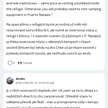
and real mattresses -- same price as renting a bunkbed inside
the refugio. Otherwise, you will probably need to rent camping
equipment in Puerto Natales."
Na spaní přímo v refugiích byste je možná už měli mít
rezervované teď a těžko říct, jak nutné je rezervovat stany u
refugií v březnu. I s vlastním stanem (či půjčeným v P. Natales)
je třeba rezervovat místo v některých kempech v hlavní
sezóně (březen byl tehdy na jihu Chile už po hlavní sezóně z
pohledu domácích turistů, ale teď bude cizinců asi dost).
0
Citovat
MoMo
před 7 lety (16. 01. 2020 15:44)
JJ, o těch rezervacích dopředu vím. Už jsem se na to dívala a v
nejbližších dnech to chci zarezervovat. Ohledně stanu to
uděláme přesně jak říkáš - stan si pronajmeme vždy v kempu
na místě, spacák a karimatku budeme mít vlastní.