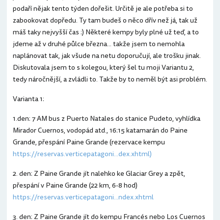
podaří nějak tento týden dořešit. Určitě je ale potřeba si to
zabookovat dopředu. Ty tam budeš o něco dřív než já, tak už
máš taky nejvyšší čas :) Některé kempy byly plné už teď, a to
jdeme až v druhé půlce března... takže jsem to nemohla
naplánovat tak, jak všude na netu doporučují, ale trošku jinak.
Diskutovala jsem to s kolegou, který šel tu moji Variantu 2,
tedy náročnější, a zvládli to. Takže by to neměl být asi problém.
Varianta 1:
1.den: 7 AM bus z Puerto Natales do stanice Pudeto, vyhlídka
Mirador Cuernos, vodopád atd., 16:15 katamarán do Paine
Grande, přespání Paine Grande (rezervace kempu
https://reservas.verticepatagoni...dex.xhtml)
2. den: Z Paine Grande jít nalehko ke Glaciar Grey a zpět,
přespání v Paine Grande (22 km, 6-8 hod)
https://reservas.verticepatagoni...ndex.xhtml
3. den: Z Paine Grande jít do kempu Francés nebo Los Cuernos