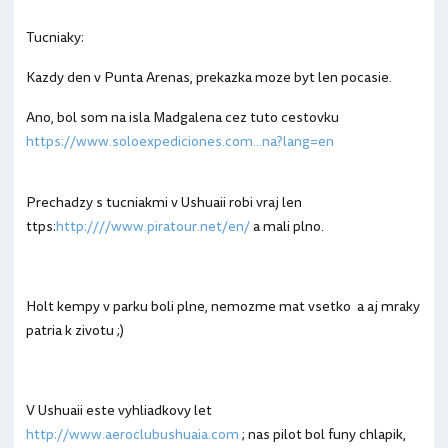
Tucniaky:
Kazdy den v Punta Arenas, prekazka moze byt len pocasie.
Ano, bol som na isla Madgalena cez tuto cestovku
https://www.soloexpediciones.com...na?lang=en
Prechadzy s tucniakmi v Ushuaii robi vraj len
ttps:
http:////www.piratour.net/en/
a mali plno.
Holt kempy v parku boli plne, nemozme mat vsetko a aj mraky
patria k zivotu ;)
V Ushuaii este vyhliadkovy let
http://www.aeroclubushuaia.com
; nas pilot bol funy chlapik,