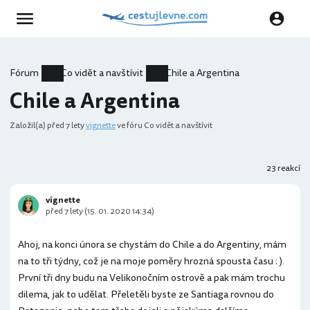
Fórum
Co vidět a navštívit
Chile a Argentina
Chile a Argentina
Založil(a)
před 7 lety
vignette
ve fóru Co vidět a navštívit
23 reakcí
vignette
před 7 lety (15. 01. 2020 14:34)
Ahoj, na konci února se chystám do Chile a do Argentiny, mám
na to tři týdny, což je na moje poměry hrozná spousta času : ).
První tři dny budu na Velikonočním ostrově a pak mám trochu
dilema, jak to udělat. Přeletěli byste ze Santiaga rovnou do