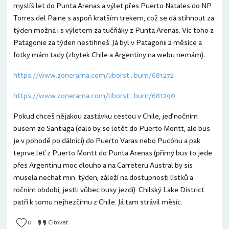
myslíš let do Punta Arenas a výlet přes Puerto Natales do NP
Torres del Paine s aspoň kratším trekem, což se dá stihnout za
týden možná i s výletem za tučňáky z Punta Arenas. Víc toho z
Patagonie za týden nestihneš. Já byl v Patagonii 2 měsíce a
fotky mám tady (zbytek Chile a Argentiny na webu nemám):
https://www.zonerama.com/liborst...bum/681272
https://www.zonerama.com/liborst...bum/681290
Pokud chceš nějakou zastávku cestou v Chile, jeď nočním
busem ze Santiaga (dalo by se letět do Puerto Montt, ale bus
je v pohodě po dálnici) do Puerto Varas nebo Pucónu a pak
teprve leť z Puerto Montt do Punta Arenas (přímý bus to jede
přes Argentinu moc dlouho a na Carreteru Austral by sis
musela nechat min. týden, záleží na dostupnosti lístků a
ročním období, jestli vůbec busy jezdí). Chilský Lake District
patří k tomu nejhezčímu z Chile. Já tam strávil měsíc.
0
Citovat