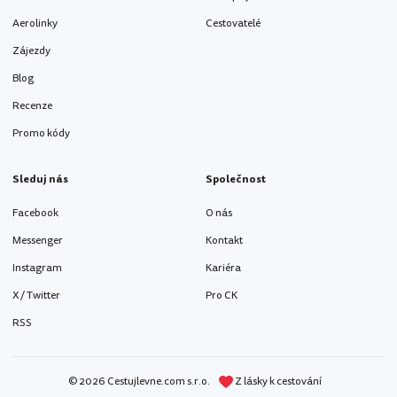
Aerolinky
Cestovatelé
Zájezdy
Blog
Recenze
Promo kódy
Sleduj nás
Společnost
Facebook
O nás
Messenger
Kontakt
Instagram
Kariéra
X / Twitter
Pro CK
RSS
© 2026 Cestujlevne.com s.r.o.
Z lásky k cestování