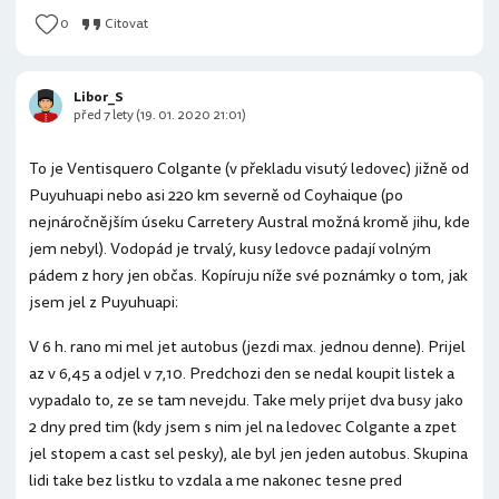
0
Citovat
Libor_S
před 7 lety (19. 01. 2020 21:01)
To je Ventisquero Colgante (v překladu visutý ledovec) jižně od
Puyuhuapi nebo asi 220 km severně od Coyhaique (po
nejnáročnějším úseku Carretery Austral možná kromě jihu, kde
jem nebyl). Vodopád je trvalý, kusy ledovce padají volným
pádem z hory jen občas. Kopíruju níže své poznámky o tom, jak
jsem jel z Puyuhuapi:
V 6 h. rano mi mel jet autobus (jezdi max. jednou denne). Prijel
az v 6,45 a odjel v 7,10. Predchozi den se nedal koupit listek a
vypadalo to, ze se tam nevejdu. Take mely prijet dva busy jako
2 dny pred tim (kdy jsem s nim jel na ledovec Colgante a zpet
jel stopem a cast sel pesky), ale byl jen jeden autobus. Skupina
lidi take bez listku to vzdala a me nakonec tesne pred