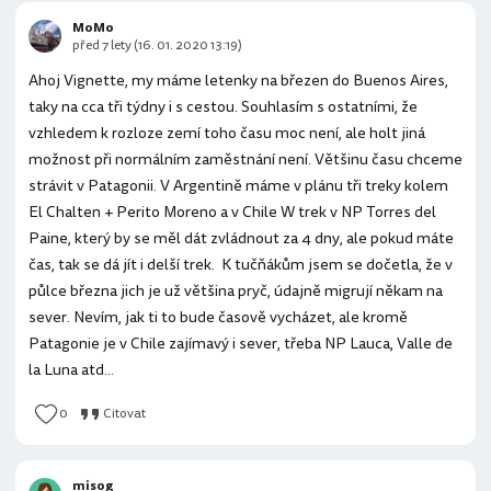
MoMo
před 7 lety (16. 01. 2020 13:19)
Ahoj Vignette, my máme letenky na březen do Buenos Aires,
taky na cca tři týdny i s cestou. Souhlasím s ostatními, že
vzhledem k rozloze zemí toho času moc není, ale holt jiná
možnost při normálním zaměstnání není. Většinu času chceme
strávit v Patagonii. V Argentině máme v plánu tři treky kolem
El Chalten + Perito Moreno a v Chile W trek v NP Torres del
Paine, který by se měl dát zvládnout za 4 dny, ale pokud máte
čas, tak se dá jít i delší trek. K tučňákům jsem se dočetla, že v
půlce března jich je už většina pryč, údajně migrují někam na
sever. Nevím, jak ti to bude časově vycházet, ale kromě
Patagonie je v Chile zajímavý i sever, třeba NP Lauca, Valle de
la Luna atd...
0
Citovat
misog