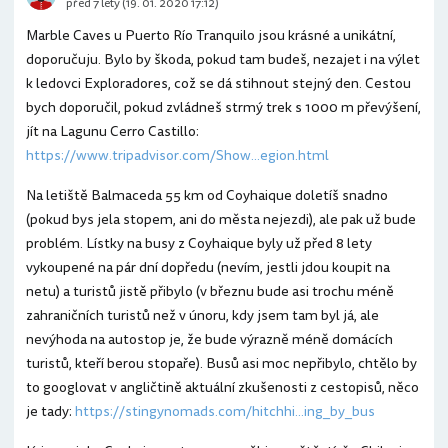
před 7 lety (19. 01. 2020 17:12)
Marble Caves u Puerto Río Tranquilo jsou krásné a unikátní,
doporučuju. Bylo by škoda, pokud tam budeš, nezajet i na výlet
k ledovci Exploradores, což se dá stihnout stejný den. Cestou
bych doporučil, pokud zvládneš strmý trek s 1000 m převýšení,
jít na Lagunu Cerro Castillo:
https://www.tripadvisor.com/Show...egion.html
Na letiště Balmaceda 55 km od Coyhaique doletíš snadno
(pokud bys jela stopem, ani do města nejezdi), ale pak už bude
problém. Lístky na busy z Coyhaique byly už před 8 lety
vykoupené na pár dní dopředu (nevím, jestli jdou koupit na
netu) a turistů jistě přibylo (v březnu bude asi trochu méně
zahraničních turistů než v únoru, kdy jsem tam byl já, ale
nevýhoda na autostop je, že bude výrazně méně domácích
turistů, kteří berou stopaře). Busů asi moc nepřibylo, chtělo by
to googlovat v angličtině aktuální zkušenosti z cestopisů, něco
je tady:
https://stingynomads.com/hitchhi...ing_by_bus