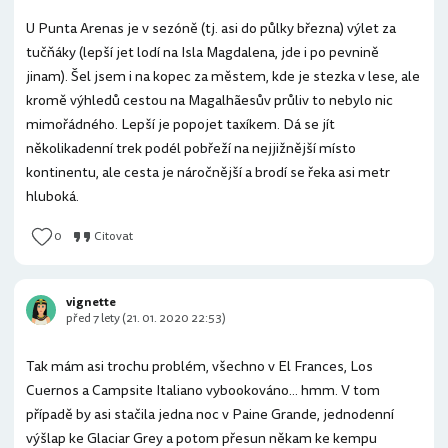
U Punta Arenas je v sezóně (tj. asi do půlky března) výlet za
tučňáky (lepší jet lodí na Isla Magdalena, jde i po pevnině
jinam). Šel jsem i na kopec za městem, kde je stezka v lese, ale
kromě výhledů cestou na Magalhãesův průliv to nebylo nic
mimořádného. Lepší je popojet taxíkem. Dá se jít
několikadenní trek podél pobřeží na nejjižnější místo
kontinentu, ale cesta je náročnější a brodí se řeka asi metr
hluboká.
0
Citovat
vignette
před 7 lety (21. 01. 2020 22:53)
Tak mám asi trochu problém, všechno v El Frances, Los
Cuernos a Campsite Italiano vybookováno... hmm. V tom
případě by asi stačila jedna noc v Paine Grande, jednodenní
výšlap ke Glaciar Grey a potom přesun někam ke kempu