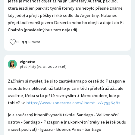
Ještě je možnost dojet až na jih Carretery Austral, pak lodí,
která jezdí jen párkrát týdně (tehdy ani nebylo přesně známé,
kdy jede) a přejít pěšky nízké sedlo do Argentiny. Nakonec
přejet lodí menší jezero Desierto nebo ho obejít a dojet do El
Chaltén (pravidelný bus tam nejezdí).
0
Citovat
vignette
před 7 lety (19. 01. 2020 19:16)
Začínám si myslet, že si to zastávkama po cestě do Patagonie
nebudu komplikovat, už takhle je tam těch přeletů až až... ale
uvidíme, třeba si to ještě rozmyslím :). Mimochodem, kde je
tohle? :-o
https://www.zonerama.com/liborst...2/27556482
Jo a současný itinerář vypadá takhle: Santiago - Velikonoční
ostrov - Santiago - Patagonie (na konkrétní treky se ještě budu
muset podívat) - Iguazu - Buenos Aires - Santiago