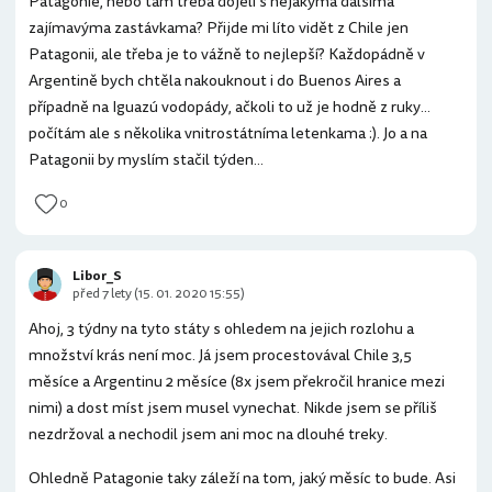
Patagonie, nebo tam třeba dojeli s nějakýma dalšíma
zajímavýma zastávkama? Přijde mi líto vidět z Chile jen
Patagonii, ale třeba je to vážně to nejlepší? Každopádně v
Argentině bych chtěla nakouknout i do Buenos Aires a
případně na Iguazú vodopády, ačkoli to už je hodně z ruky...
počítám ale s několika vnitrostátníma letenkama :). Jo a na
Patagonii by myslím stačil týden...
0
Libor_S
před 7 lety (15. 01. 2020 15:55)
Ahoj, 3 týdny na tyto státy s ohledem na jejich rozlohu a
množství krás není moc. Já jsem procestovával Chile 3,5
měsíce a Argentinu 2 měsíce (8x jsem překročil hranice mezi
nimi) a dost míst jsem musel vynechat. Nikde jsem se příliš
nezdržoval a nechodil jsem ani moc na dlouhé treky.
Ohledně Patagonie taky záleží na tom, jaký měsíc to bude. Asi