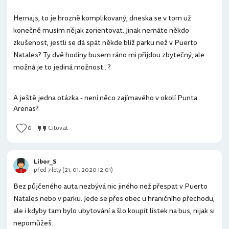
Hernajs, to je hrozně komplikovaný, dneska se v tom už
konečně musím nějak zorientovat. Jinak nemáte někdo
zkušenost, jestli se dá spát někde blíž parku než v Puerto
Natales? Ty dvě hodiny busem ráno mi přijdou zbytečný, ale
možná je to jediná možnost...?
A ještě jedna otázka - není něco zajímavého v okolí Punta
Arenas?
0
Citovat
Libor_S
před 7 lety (21. 01. 2020 12:01)
Bez půjčeného auta nezbývá nic jiného než přespat v Puerto
Natales nebo v parku. Jede se přes obec u hraničního přechodu,
ale i kdyby tam bylo ubytování a šlo koupit lístek na bus, nijak si
nepomůžeš.