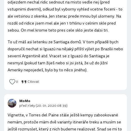
odjezdem nechal ridic sednout na misto vedle nej (pred
vstupnimi dvermi), odkud byl vyborny vyhled vcetne foceni - to
ale vetsinou z okenka. Jen sterac prede mnou byl ulomeny. Na
rozdil od ridice jsem mel ale jen 1 trhlinu v celnim skle pred
sebou. On mel krome teto pres cele sklo jeste dalsi tri.
To už máš asi letenku ze Santiaga domů. V tom případě bych
doporučil nechat si Iguazú na nějaký příští výlet po Brazílii nebo
severní Argentině atd. Vracet se z Iguazú do Santiaga je
nesmysl (pokud tam žiješ nebo si jsi jistá, že už do Jižní
Ameriky nepojedeš, bylo by to něco jiného).
0
Citovat
MoMo
před 7 lety (20. 01. 2020 08:39)
Vignette, v Torres del Paine stále ještě kempy zabookované
nemám, protože mám dvě varianty itineráře treku a musím se
ještě rozmyslet, který z nich budeme realizovat. Snad se mi to