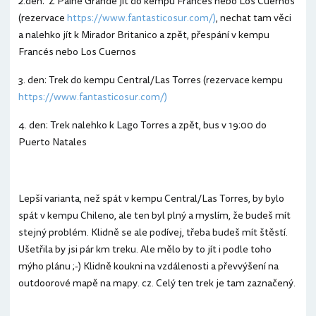
2.den: Z Paine Grande jít do kempu Francés nebo Los Cuernos
(rezervace
https://www.fantasticosur.com/)
, nechat tam věci
a nalehko jít k Mirador Britanico a zpět, přespání v kempu
Francés nebo Los Cuernos
3. den: Trek do kempu Central/Las Torres (rezervace kempu
https://www.fantasticosur.com/)
4. den: Trek nalehko k Lago Torres a zpět, bus v 19:00 do
Puerto Natales
Lepší varianta, než spát v kempu Central/Las Torres, by bylo
spát v kempu Chileno, ale ten byl plný a myslím, že budeš mít
stejný problém. Klidně se ale podívej, třeba budeš mít štěstí.
Ušetřila by jsi pár km treku. Ale mělo by to jít i podle toho
mýho plánu ;-) Klidně koukni na vzdálenosti a převvýšení na
outdoorové mapě na mapy. cz. Celý ten trek je tam zaznačený.