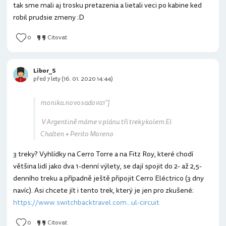
tak sme mali aj trosku pretazenia a lietali veci po kabine ked
robil prudsie zmeny :D
0
Citovat
Libor_S
před 7 lety (16. 01. 2020 14:44)
monika.novosadova1"]
V Argentině máme v plánu tři treky kolem El
Chalten + Perito Moreno
3 treky? Vyhlídky na Cerro Torre a na Fitz Roy, které chodí
většina lidí jako dva 1-denní výlety, se dají spojit do 2- až 2,5-
denního treku a případně ještě připojit Cerro Eléctrico (3 dny
navíc). Asi chcete jít i tento trek, který je jen pro zkušené:
https://www.switchbacktravel.com...ul-circuit
0
Citovat