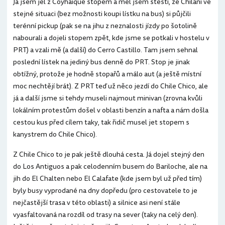
Já jsem jel z Coyhaique stopem a měl jsem štěstí, že Chilani ve
stejné situaci (bez možnosti koupi lístku na bus) si půjčili
terénní pickup (pak se na jihu z neznalosti jízdy po šotolině
nabourali a dojeli stopem zpět, kde jsme se potkali v hostelu v
PRT) a vzali mě (a další) do Cerro Castillo. Tam jsem sehnal
poslední lístek na jediný bus denně do PRT. Stop je jinak
obtížný, protože je hodně stopařů a málo aut (a ještě místní
moc nechtějí brát). Z PRT teď už něco jezdí do Chile Chico, ale
já a další jsme si tehdy museli najmout minivan (zrovna kvůli
lokálním protestům došel v oblasti benzín a nafta a nám došla
cestou kus před cílem taky, tak řidič musel jet stopem s
kanystrem do Chile Chico).
Z Chile Chico to je pak ještě dlouhá cesta. Já dojel stejný den
do Los Antiguos a pak celodenním busem do Bariloche, ale na
jih do El Chalten nebo El Calafate (kde jsem byl už před tím)
byly busy vyprodané na dny dopředu (pro cestovatele to je
nejčastější trasa v této oblasti) a silnice asi není stále
vyasfaltovaná na rozdíl od trasy na sever (taky na celý den).