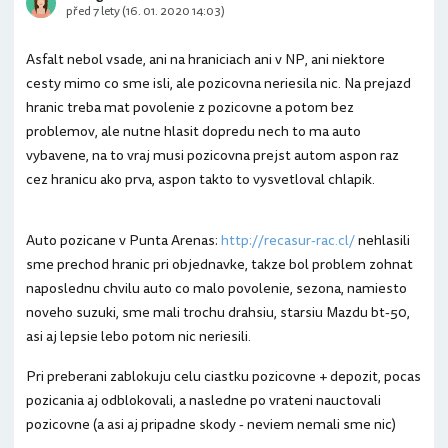
před 7 lety (16. 01. 2020 14:03)
Asfalt nebol vsade, ani na hraniciach ani v NP, ani niektore
cesty mimo co sme isli, ale pozicovna neriesila nic. Na prejazd
hranic treba mat povolenie z pozicovne a potom bez
problemov, ale nutne hlasit dopredu nech to ma auto
vybavene, na to vraj musi pozicovna prejst autom aspon raz
cez hranicu ako prva, aspon takto to vysvetloval chlapik.
Auto pozicane v Punta Arenas:
http://recasur-rac.cl/
nehlasili
sme prechod hranic pri objednavke, takze bol problem zohnat
naposlednu chvilu auto co malo povolenie, sezona, namiesto
noveho suzuki, sme mali trochu drahsiu, starsiu Mazdu bt-50,
asi aj lepsie lebo potom nic neriesili.
Pri preberani zablokuju celu ciastku pozicovne + depozit, pocas
pozicania aj odblokovali, a nasledne po vrateni nauctovali
pozicovne (a asi aj pripadne skody - neviem nemali sme nic)