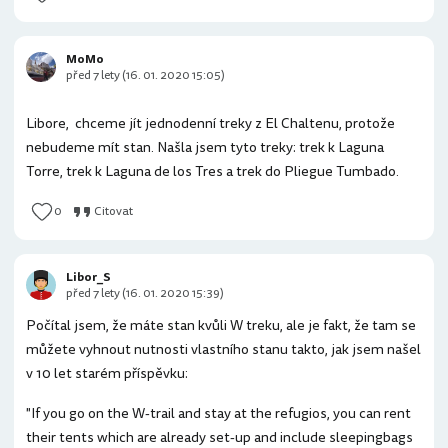
MoMo
před 7 lety (16. 01. 2020 15:05)
Libore, chceme jít jednodenní treky z El Chaltenu, protože
nebudeme mít stan. Našla jsem tyto treky: trek k Laguna
Torre, trek k Laguna de los Tres a trek do Pliegue Tumbado.
0
Citovat
Libor_S
před 7 lety (16. 01. 2020 15:39)
Počítal jsem, že máte stan kvůli W treku, ale je fakt, že tam se
můžete vyhnout nutnosti vlastního stanu takto, jak jsem našel
v 10 let starém příspěvku:
"If you go on the W-trail and stay at the refugios, you can rent
their tents which are already set-up and include sleepingbags