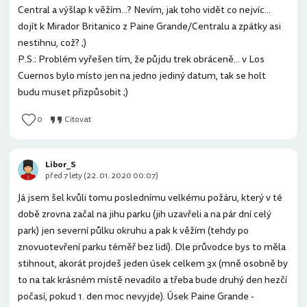
Central a výšlap k věžím...? Nevím, jak toho vidět co nejvíc...
dojít k Mirador Britanico z Paine Grande/Centralu a zpátky asi
nestihnu, což? ;)
P.S.: Problém vyřešen tím, že půjdu trek obráceně... v Los
Cuernos bylo místo jen na jedno jediný datum, tak se holt
budu muset přizpůsobit ;)
0
Citovat
Libor_S
před 7 lety (22. 01. 2020 00:07)
Já jsem šel kvůli tomu poslednímu velkému požáru, který v té
době zrovna začal na jihu parku (jih uzavřeli a na pár dní celý
park) jen severní půlku okruhu a pak k věžím (tehdy po
znovuotevření parku téměř bez lidí). Dle průvodce bys to měla
stihnout, akorát projdeš jeden úsek celkem 3x (mně osobně by
to na tak krásném místě nevadilo a třeba bude druhý den hezčí
počasí, pokud 1. den moc nevyjde). Úsek Paine Grande -