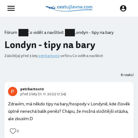
Fórum
Co vidět a navštívit
Londyn - tipy na bary
Londyn - tipy na bary
Založil(a)
před 3 lety
petrbartos10
ve fóru Co vidět a navštívit
8 reakcí
petrbartos10
před 3 lety (11. 11. 2023 17:34)
Zdravím, má někdo tipy na bary/hospody v Londyně, kde člověk
úplně nenechá balík peněz? Chápu, že možná složitější otázka,
ale zkusím:D
0