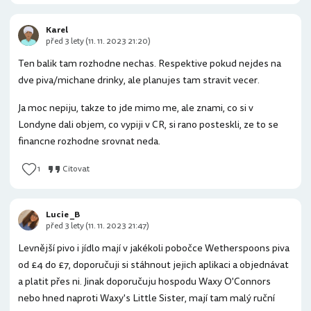
Karel
před 3 lety (11. 11. 2023 21:20)
Ten balik tam rozhodne nechas. Respektive pokud nejdes na
dve piva/michane drinky, ale planujes tam stravit vecer.
Ja moc nepiju, takze to jde mimo me, ale znami, co si v
Londyne dali objem, co vypiji v CR, si rano posteskli, ze to se
financne rozhodne srovnat neda.
1
Citovat
Lucie _B
před 3 lety (11. 11. 2023 21:47)
Levnější pivo i jídlo mají v jakékoli pobočce Wetherspoons piva
od £4 do £7, doporučuji si stáhnout jejich aplikaci a objednávat
a platit přes ni. Jinak doporučuju hospodu Waxy O'Connors
nebo hned naproti Waxy's Little Sister, mají tam malý ruční