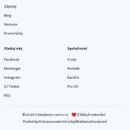
Zájezdy
Blog
Recenze
Promo kódy
Sleduj nás
Společnost
Facebook
O nás
Messenger
Kontakt
Instagram
Kariéra
X / Twitter
Pro CK
RSS
© 2026 Cestujlevne.com s.r.o.
Z lásky k cestování
Podmínky
Ochrana osobních údajů
Reklama
Oznámení