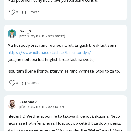
A za poloviční ceny než v levných barech v centru.
0
Citovat
Dan _S
před 3 lety (13. 11. 2023 09:32)
A z hospody brzy ráno rovnou na full English breakfast sem:
https://www.jidlonacestach.cz/bi...ci-londyn/
(údajně nejlepší full English breakfast na světě).
Jsou tam šílené fronty, kterým se ráno vyhnete. Stojí to za to.
0
Citovat
Peťaňaak
před 3 lety (13. 11. 2023 10:37)
hledej J D Wetherspoon. Je to taková 4. cenová skupina. Něco
jako naše Potrefená husa. Hospody po celé UK za dobrý peníz.
Výdycky se nějak jmenuje "Moon under the Water" apod. Mají i