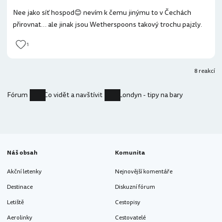
Nee jako síť hospod😊 nevím k čemu jinýmu to v Čechách
přirovnat… ale jinak jsou Wetherspoons takový trochu pajzly.
1
8 reakcí
Fórum
Co vidět a navštívit
Londyn - tipy na bary
Náš obsah
Komunita
Akční letenky
Nejnovější komentáře
Destinace
Diskuzní fórum
Letiště
Cestopisy
Aerolinky
Cestovatelé