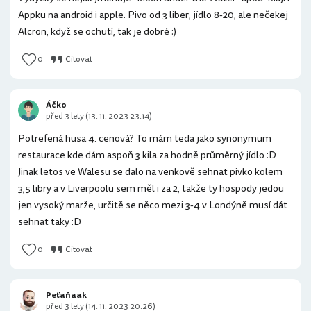
Appku na android i apple. Pivo od 3 liber, jídlo 8-20, ale nečekej
Alcron, když se ochutí, tak je dobré :)
0
Citovat
Áčko
před 3 lety (13. 11. 2023 23:14)
Potrefená husa 4. cenová? To mám teda jako synonymum
restaurace kde dám aspoň 3 kila za hodně průměrný jídlo :D
Jinak letos ve Walesu se dalo na venkově sehnat pivko kolem
3,5 libry a v Liverpoolu sem měl i za 2, takže ty hospody jedou
jen vysoký marže, určitě se něco mezi 3-4 v Londýně musí dát
sehnat taky :D
0
Citovat
Peťaňaak
před 3 lety (14. 11. 2023 20:26)