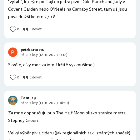
"výtah", kterým posílají do patra pivo. Dále Punch and Judy v
Covent Garden nebo O'Neels na Carnaby Street, tam už jsou
pova dražší kolem £7-£8.
0
Citovat
petrbartos10
před 3 lety (12. 11. 2023 19:12)
Skvěle, díky moc za info. Určitě vyzkoušíme:)
0
Citovat
Tom _19
před 3 lety (13. 11. 2023 08:10)
Za mne doporučuju pub The Half Moon blízko stanice metra
Stepney Green.
Velký výběr piv a cideru (jak regionálních tak i známých značek).