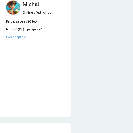
Mıchal
Online před 13 hod
Přidal se před 10 lety
Napsal 5654 příspěvků
Poslat zprávu