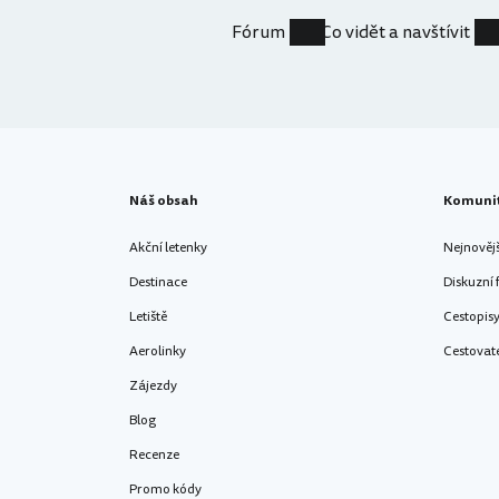
Fórum
Co vidět a navštívit
Náš obsah
Komuni
Akční letenky
Nejnověj
Destinace
Diskuzní
Letiště
Cestopis
Aerolinky
Cestovat
Zájezdy
Blog
Recenze
Promo kódy