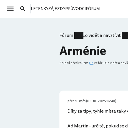
LETENKY
ZÁJEZDY
PRŮVODCI
FÓRUM
Fórum
Co vidět a navštívit
Arménie
Založil
před rokem
J L1
ve fóru Co vidět a navšt
před 10 měs (03. 10. 2025 16:40)
Díky za tipy, tyhle místa tak
Ad Martin - určitě, pokud se 