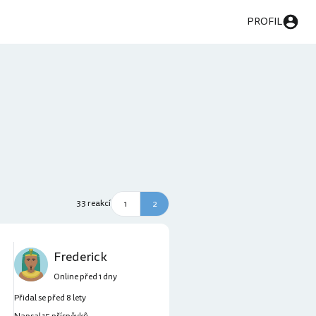
PROFIL
33 reakcí
1
2
Frederick
Online před 1 dny
Přidal se před 8 lety