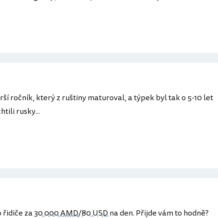
rší ročník, který z ruštiny maturoval, a týpek byl tak o 5-10 let
tili rusky...
 řidiče za
30 000 AMD
/
80 USD
na den. Přijde vám to hodně?