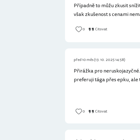
Případně to můžu zkusit sníži
však zkušenost s cenami ne
0
Citovat
před 10 měs (13. 10. 2025 14:58)
Přirážka pro neruskojazyčné...
preferuji tága přes epku, ale 
0
Citovat