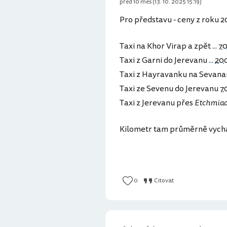
před 10 měs (13. 10. 2025 15:19)
Pro představu - ceny z roku 2
Taxi na Khor Virap a zpět ...
7
Taxi z Garni do Jerevanu ...
20
Taxi z Hayravanku na Sevan
Taxi ze Sevenu do Jerevanu
7
Taxi z Jerevanu přes
Etchmia
Kilometr tam průměrně vycház
0
Citovat