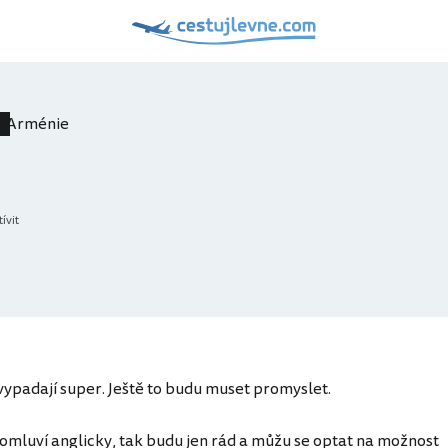
Arménie
ívit
y vypadají super. Ještě to budu muset promyslet.
domluví anglicky, tak budu jen rád a můžu se optat na možnost