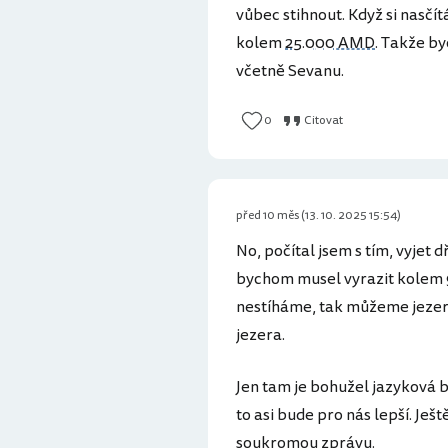
vůbec stihnout. Když si nasčít
kolem
25.000 AMD
. Takže by
včetně Sevanu.
0
Citovat
před 10 měs (13. 10. 2025 15:54)
No, počítal jsem s tím, vyjet d
bychom musel vyrazit kolem 9:
nestíháme, tak můžeme jezero
jezera.
Jen tam je bohužel jazyková 
to asi bude pro nás lepší. Je
soukromou zprávu.