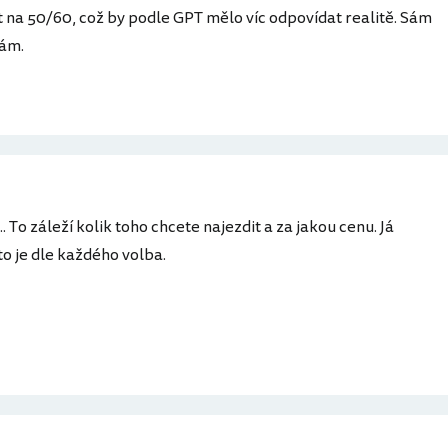
t na 50/60, což by podle GPT mělo víc odpovídat realitě. Sám
mám.
 To záleží kolik toho chcete najezdit a za jakou cenu. Já
to je dle každého volba.