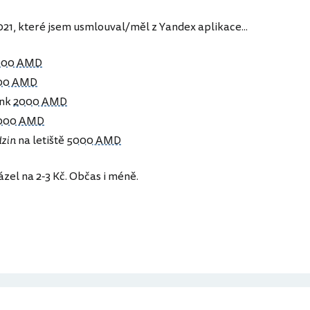
021, které jsem usmlouval/měl z Yandex aplikace...
000 AMD
00 AMD
ank
2000 AMD
000 AMD
dzin
na letiště
5000 AMD
el na 2-3 Kč. Občas i méně.