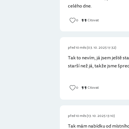
celého dne.
0
Citovat
před 10 měs (03. 10. 2025 17:32)
Tak to nevím, já jsem ještě sta
starší než já, takže jsme šprech
0
Citovat
před 10 měs (13. 10. 2025 13:10)
Tak mám nabídku od místního