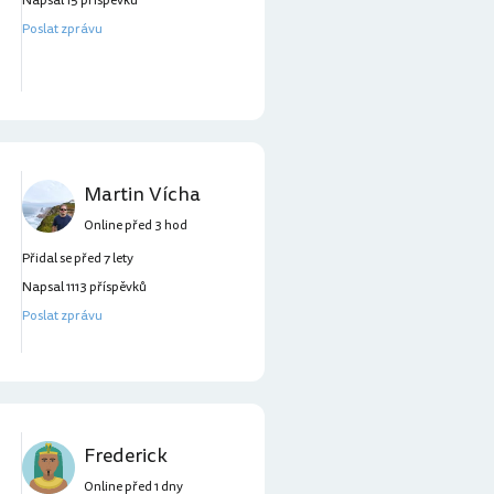
Napsal 15 příspěvků
Poslat zprávu
Martin Vícha
Online před 3 hod
Přidal se před 7 lety
Napsal 1113 příspěvků
Poslat zprávu
Frederick
Online před 1 dny