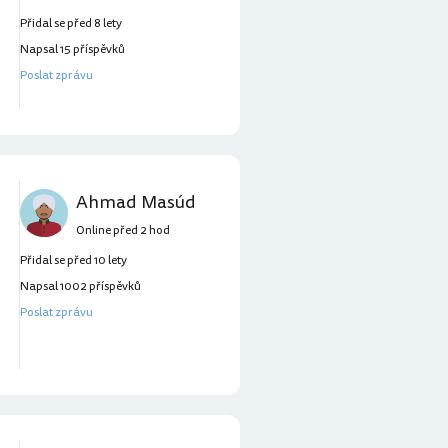
Přidal se před 8 lety
Napsal 15 příspěvků
Poslat zprávu
Ahmad Masúd
Online před 2 hod
Přidal se před 10 lety
Napsal 1002 příspěvků
Poslat zprávu