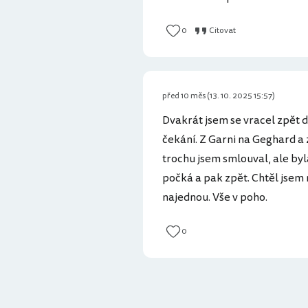
0
Citovat
před 10 měs (13. 10. 2025 15:57)
Dvakrát jsem se vracel zpět 
čekání. Z Garni na Geghard a
trochu jsem smlouval, ale byl
počká a pak zpět. Chtěl jsem
najednou. Vše v poho.
0