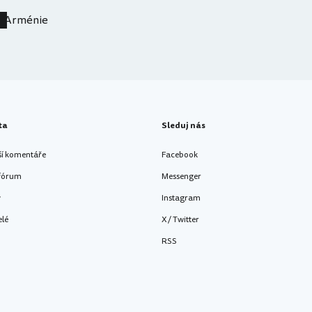
Arménie
ta
Sleduj nás
ší komentáře
Facebook
 fórum
Messenger
y
Instagram
elé
X / Twitter
RSS