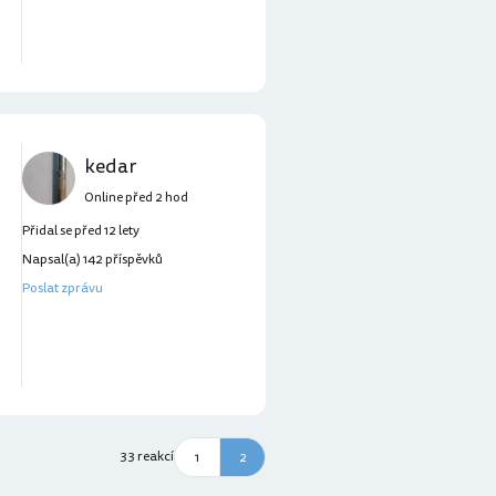
kedar
Online před 2 hod
Přidal se před 12 lety
Napsal(a) 142 příspěvků
Poslat zprávu
33 reakcí
1
2