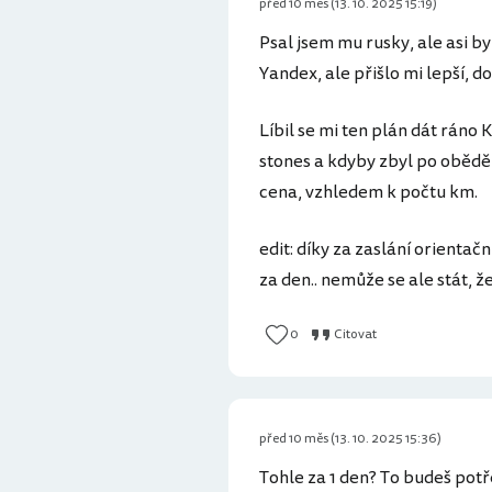
před 10 měs (13. 10. 2025 15:19)
Psal jsem mu rusky, ale asi by
Yandex, ale přišlo mi lepší, d
Líbil se mi ten plán dát ráno
stones a kdyby zbyl po obědě č
cena, vzhledem k počtu km.
edit: díky za zaslání orientačn
za den.. nemůže se ale stát, 
0
Citovat
před 10 měs (13. 10. 2025 15:36)
Tohle za 1 den? To budeš potř