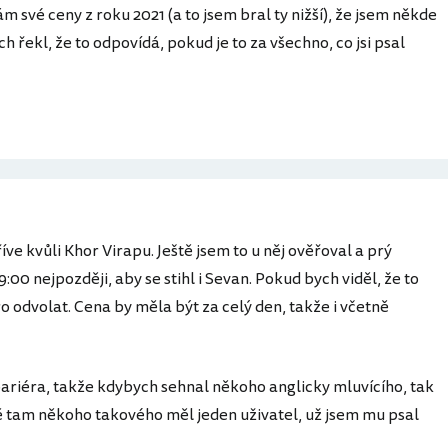
ám své ceny z roku 2021 (a to jsem bral ty nižší), že jsem někde
ch řekl, že to odpovídá, pokud je to za všechno, co jsi psal
říve kvůli Khor Virapu. Ještě jsem to u něj ověřoval a prý
00 nejpozději, aby se stihl i Sevan. Pokud bych viděl, že to
 odvolat. Cena by měla být za celý den, takže i včetně
bariéra, takže kdybych sehnal někoho anglicky mluvícího, tak
ště tam někoho takového měl jeden uživatel, už jsem mu psal