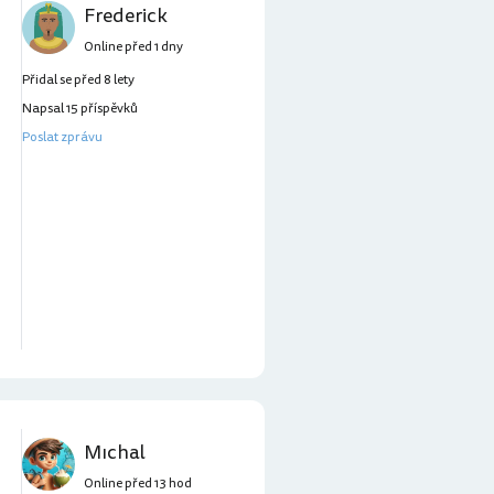
Frederick
Online před 1 dny
Přidal se před 8 lety
Napsal 15 příspěvků
Poslat zprávu
Mıchal
Online před 13 hod