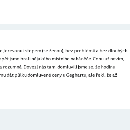
do Jerevanu i stopem (se ženou), bez problémů a bez dlouhých
 zpět jsme brali nějakého místního naháněče. Cenu už nevím,
a rozumná. Dovezl nás tam, domluvili jsme se, že hodinu
 mu dát půlku domluvené ceny u Geghartu, ale řekl, že až