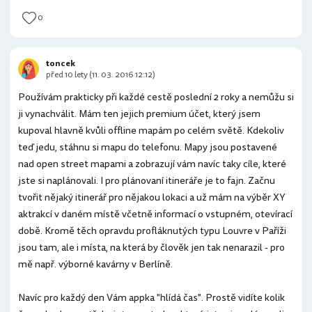
0
toncek
před 10 lety (11. 03. 2016 12:12)
Používám prakticky při každé cestě poslední 2 roky a nemůžu si
ji vynachválit. Mám ten jejich premium účet, který jsem
kupoval hlavně kvůli offline mapám po celém světě. Kdekoliv
teď jedu, stáhnu si mapu do telefonu. Mapy jsou postavené
nad open street mapami a zobrazují vám navíc taky cíle, které
jste si naplánovali. I pro plánovaní itineráře je to fajn. Začnu
tvořit nějaký itinerář pro nějakou lokaci a už mám na výběr XY
aktrakcí v daném místě včetně informací o vstupném, otevírací
době. Kromě těch opravdu profláknutých typu Louvre v Paříži
jsou tam, ale i místa, na která by člověk jen tak nenarazil - pro
mě např. výborné kavárny v Berlíně.
Navíc pro každý den Vám appka "hlídá čas". Prostě vidíte kolik