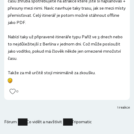
času zhruba spotřebujete na atrakce které jste si naplánovali +
přesuny mezi nimi. Navíc navrhuje taky trasu, jak se mezi místy
přemisťovat. Celý itinerář je potom možné stáhnout offline
jako PDF.
Nabízí taky už připravené itineráře typu Paříž ve 3 dnech nebo
to nejdůležitejší z Berlína v jednom dni. Což může posloužit
jako vodítko, pokud má člověk někde jen omezené množství
času.
Takže za mě určitě stojí minimálně za zkoušku.
0
1 reakce
Fórum
Co vidět a navštívit
Tripomatic