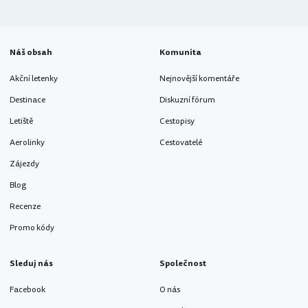
Náš obsah
Komunita
Akční letenky
Nejnovější komentáře
Destinace
Diskuzní fórum
Letiště
Cestopisy
Aerolinky
Cestovatelé
Zájezdy
Blog
Recenze
Promo kódy
Sleduj nás
Společnost
Facebook
O nás