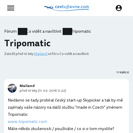
Fórum
Co vidět a navštívit
Tripomatic
Tripomatic
Založil
před 10 lety
Mailand
ve fóru Co vidět a navštívit
1 reakce
Mailand
před 10 lety (11. 03. 2016 11:22)
Nedávno se tady probíral český start-up Skypicker a tak by mě
zajímaly vaše názory na další službu "made in Czech" jménem
Tripomatic
www.tripomatic.com
Máte někdo zkušenosti / používáte / co si o tom myslíte?