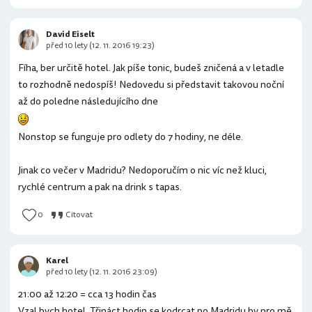
David Eiselt
před 10 lety (12. 11. 2016 19:23)
Fíha, ber určitě hotel. Jak píše tonic, budeš zničená a v letadle
to rozhodně nedospíš! Nedovedu si představit takovou noční
až do poledne následujícího dne
Nonstop se funguje pro odlety do 7 hodiny, ne déle.
Jinak co večer v Madridu? Nedoporučím o nic víc než kluci,
rychlé centrum a pak na drink s tapas.
0
Citovat
Karel
před 10 lety (12. 11. 2016 23:09)
21:00 až 12:20 = cca 13 hodin čas
Vzal bych hotel. Třináct hodin se kodrcat po Madridu by pro mě