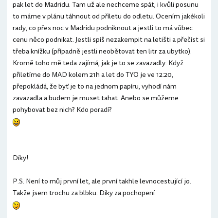
pak let do Madridu. Tam už ale nechceme spát, i kvůli posunu
to máme v plánu táhnout od příletu do odletu. Ocením jakékoli
rady, co přes noc v Madridu podniknout a jestli to má vůbec
cenu něco podnikat. Jestli spíš nezakempit na letišti a přečíst si
třeba knížku (případně jestli neobětovat ten litr za ubytko).
Kromě toho mě teda zajímá, jak je to se zavazadly. Když
přiletíme do MAD kolem 21h a let do TYO je ve 12:20,
přepokládá, že byť je to na jednom papíru, vyhodí nám
zavazadla a budem je muset tahat. Anebo se můžeme
pohybovat bez nich? Kdo poradí?
Díky!
P.S. Není to můj první let, ale první takhle levnocestující jo.
Takže jsem trochu za blbku. Díky za pochopení