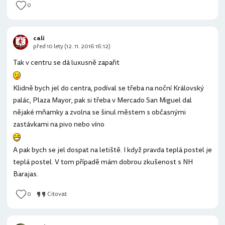
0
cali
před 10 lety (12. 11. 2016 16:12)
Tak v centru se dá luxusně zapařit
Klidně bych jel do centra, podíval se třeba na noční Královský
palác, Plaza Mayor, pak si třeba v Mercado San Miguel dal
nějaké mňamky a zvolna se šinul městem s občasnými
zastávkami na pivo nebo víno
A pak bych se jel dospat na letiště. I když pravda teplá postel je
teplá postel. V tom případě mám dobrou zkušenost s NH
Barajas.
0
Citovat