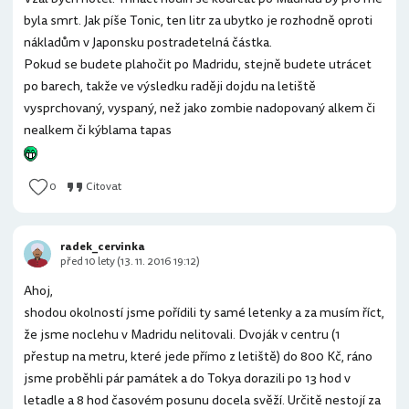
byla smrt. Jak píše Tonic, ten litr za ubytko je rozhodně oproti
nákladům v Japonsku postradetelná částka.
Pokud se budete plahočit po Madridu, stejně budete utrácet
po barech, takže ve výsledku raději dojdu na letiště
vysprchovaný, vyspaný, než jako zombie nadopovaný alkem či
nealkem či kýblama tapas
0
Citovat
radek_cervinka
před 10 lety (13. 11. 2016 19:12)
Ahoj,
shodou okolností jsme pořídili ty samé letenky a za musím říct,
že jsme noclehu v Madridu nelitovali. Dvoják v centru (1
přestup na metru, které jede přímo z letiště) do 800 Kč, ráno
jsme proběhli pár památek a do Tokya dorazili po 13 hod v
letadle a 8 hod časovém posunu docela svěží. Určitě nestojí za