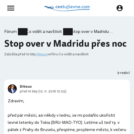
Fórum
Co vidět a navštívit
Stop over v Madridu přes noc
Stop over v Madridu přes noc
Založila
před 10 lety
Ditous
ve fóru Co vidět a navštívit
9 reakcí
Ditous
před 10 lety (12. 11. 2016 15:55)
Zdravím,
před pár měsíci, asi někdy v lednu, se mi podařilo ukořistit
levné letenky do Tokia (BRU-MAD-TYO). Letíme už teď 19. v
pátek z Prahy do Bruselu, přespíme, projdeme město, k večeru