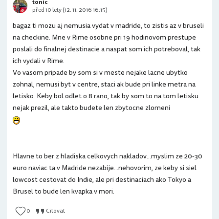
tonic
před 10 lety (12. 11. 2016 16:15)
bagaz ti mozu aj nemusia vydat v madride, to zistis az v bruseli
na checkine. Mne v Rime osobne pri 19 hodinovom prestupe
poslali do finalnej destinacie a naspat som ich potreboval, tak
ich vydali v Rime.
Vo vasom pripade by som si v meste nejake lacne ubytko
zohnal, nemusi byt v centre, staci ak bude pri linke metra na
letisko. Keby bol odlet o 8 rano, tak by som to na tom letisku
nejak prezil, ale takto budete len zbytocne zlomeni
Hlavne to ber z hladiska celkovych nakladov...myslim ze 20-30
euro naviac ta v Madride nezabije...nehovorim, ze keby si siel
lowcost cestovat do Indie, ale pri destinaciach ako Tokyo a
Brusel to bude len kvapka v mori.
0
Citovat