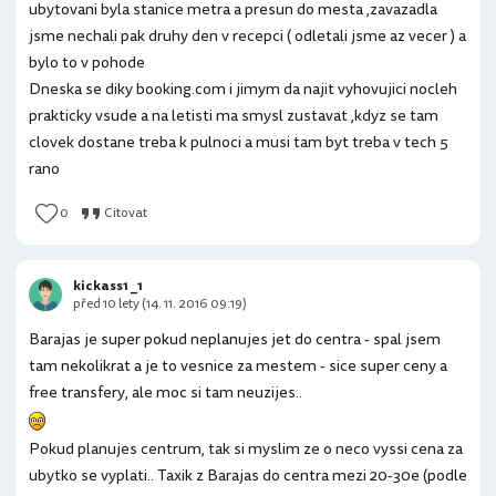
ubytovani byla stanice metra a presun do mesta ,zavazadla
jsme nechali pak druhy den v recepci ( odletali jsme az vecer ) a
bylo to v pohode
Dneska se diky booking.com i jimym da najit vyhovujici nocleh
prakticky vsude a na letisti ma smysl zustavat ,kdyz se tam
clovek dostane treba k pulnoci a musi tam byt treba v tech 5
rano
0
Citovat
kickass1 _1
před 10 lety (14. 11. 2016 09:19)
Barajas je super pokud neplanujes jet do centra - spal jsem
tam nekolikrat a je to vesnice za mestem - sice super ceny a
free transfery, ale moc si tam neuzijes..
Pokud planujes centrum, tak si myslim ze o neco vyssi cena za
ubytko se vyplati.. Taxik z Barajas do centra mezi 20-30e (podle