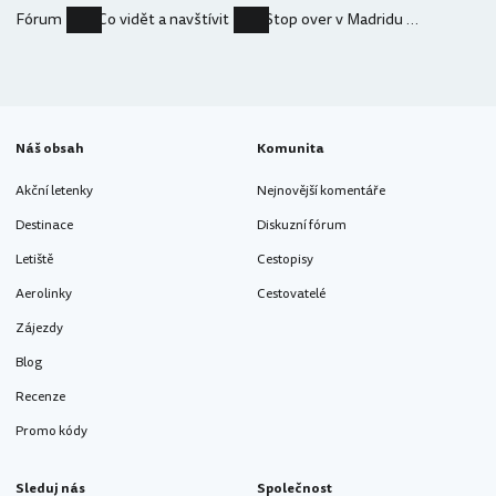
Fórum
Co vidět a navštívit
Stop over v Madridu přes noc
Náš obsah
Komunita
Akční letenky
Nejnovější komentáře
Destinace
Diskuzní fórum
Letiště
Cestopisy
Aerolinky
Cestovatelé
Zájezdy
Blog
Recenze
Promo kódy
Sleduj nás
Společnost