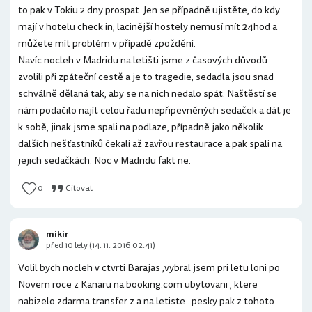
to pak v Tokiu 2 dny prospat. Jen se případně ujistěte, do kdy
mají v hotelu check in, lacinější hostely nemusí mít 24hod a
můžete mít problém v případě zpoždění.
Navíc nocleh v Madridu na letišti jsme z časových důvodů
zvolili při zpáteční cestě a je to tragedie, sedadla jsou snad
schválně dělaná tak, aby se na nich nedalo spát. Naštěstí se
nám podačilo najít celou řadu nepřipevněných sedaček a dát je
k sobě, jinak jsme spali na podlaze, případně jako několik
dalších nešťastníků čekali až zavřou restaurace a pak spali na
jejich sedačkách. Noc v Madridu fakt ne.
0
Citovat
mikir
před 10 lety (14. 11. 2016 02:41)
Volil bych nocleh v ctvrti Barajas ,vybral jsem pri letu loni po
Novem roce z Kanaru na booking.com ubytovani , ktere
nabizelo zdarma transfer z a na letiste ..pesky pak z tohoto