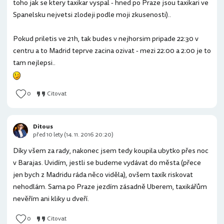
toho jak se ktery taxikar vyspal - hned po Praze jsou taxikari ve
Spanelsku nejvetsi zlodeji podle moji zkusenosti)..
Pokud priletis ve 21h, tak budes v nejhorsim pripade 22:30 v
centru a to Madrid teprve zacina ozivat - mezi 22:00 a 2:00 je to
tam nejlepsi..
0
Citovat
Ditous
před 10 lety (14. 11. 2016 20:20)
Díky všem za rady, nakonec jsem tedy koupila ubytko přes noc
v Barajas. Uvidím, jestli se budeme vydávat do města (přece
jen bych z Madridu ráda něco viděla), ovšem taxík riskovat
nehodlám. Sama po Praze jezdím zásadně Uberem, taxikářům
nevěřím ani kliky u dveří.
0
Citovat