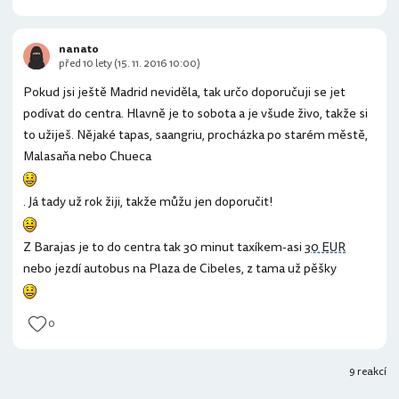
nanato
před 10 lety (15. 11. 2016 10:00)
Pokud jsi ještě Madrid neviděla, tak určo doporučuji se jet
podívat do centra. Hlavně je to sobota a je všude živo, takže si
to užiješ. Nějaké tapas, saangriu, procházka po starém městě,
Malasaňa nebo Chueca
. Já tady už rok žiji, takže můžu jen doporučit!
Z Barajas je to do centra tak 30 minut taxíkem-asi
30 EUR
nebo jezdí autobus na Plaza de Cibeles, z tama už pěšky
0
9 reakcí