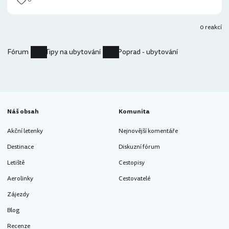
0 reakcí
Fórum
Tipy na ubytování
Poprad - ubytování
Náš obsah
Komunita
Akční letenky
Nejnovější komentáře
Destinace
Diskuzní fórum
Letiště
Cestopisy
Aerolinky
Cestovatelé
Zájezdy
Blog
Recenze