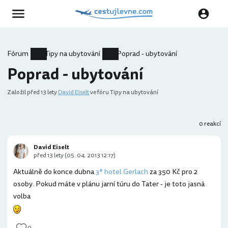
Fórum
Tipy na ubytování
Poprad - ubytování
Poprad - ubytování
Založil
před 13 lety
David Eiselt
ve fóru Tipy na ubytování
0 reakcí
David Eiselt
před 13 lety (05. 04. 2013 12:17)
Aktuálně do konce dubna
3* hotel Gerlach
za 350 Kč pro 2
osoby. Pokud máte v plánu jarní túru do Tater - je toto jasná
volba
0