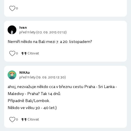
0
Ivan
před 11 lety (03. 09. 2015 07:12)
Nemíří někdo na Bali mezi 7. a 20. listopadem?
0
Citovat
NIKA2
před 11 lety (19. 09. 2015 13:30)
ahoj, nezvažuje někdo cca v březnu cestu Praha - Sri Lanka -
Maledivy - Praha? Tak 14 dnů.
Případně Bali/Lombok.
Někdo ve věku 30 - 40 let:)
0
Citovat