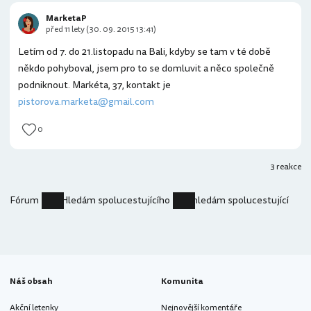
MarketaP
před 11 lety (30. 09. 2015 13:41)
Letím od 7. do 21.listopadu na Bali, kdyby se tam v té době
někdo pohyboval, jsem pro to se domluvit a něco společně
podniknout. Markéta, 37, kontakt je
pistorova.marketa@gmail.com
0
3 reakce
Fórum
Hledám spolucestujícího
hledám spolucestující
Náš obsah
Komunita
Akční letenky
Nejnovější komentáře