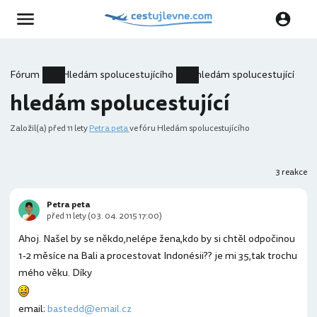
Fórum
Hledám spolucestujícího
hledám spolucestující
hledám spolucestující
Založil(a)
před 11 lety
Petra peta
ve fóru Hledám spolucestujícího
3 reakce
Petra peta
před 11 lety (03. 04. 2015 17:00)
Ahoj. Našel by se někdo,nelépe žena,kdo by si chtěl odpočinou
1-2 měsíce na Bali a procestovat Indonésii?? je mi 35,tak trochu
mého věku. Díky
email:
bastedd@email.cz