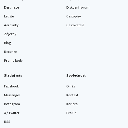
Destinace
Diskuzní fórum
Letiště
Cestopisy
Aerolinky
Cestovatelé
Zájezdy
Blog
Recenze
Promo kódy
Sleduj nás
Společnost
Facebook
O nás
Messenger
Kontakt
Instagram
Kariéra
X / Twitter
Pro CK
RSS