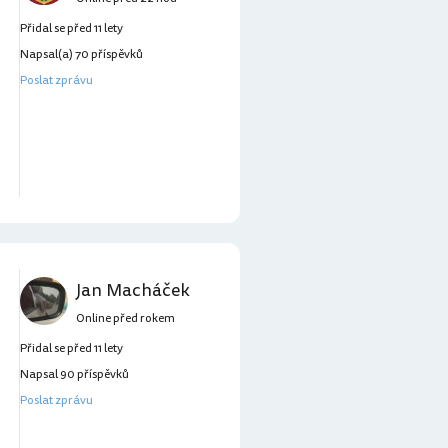
Přidal se před 11 lety
Napsal(a) 70 příspěvků
Poslat zprávu
Jan Macháček
Online před rokem
Přidal se před 11 lety
Napsal 90 příspěvků
Poslat zprávu