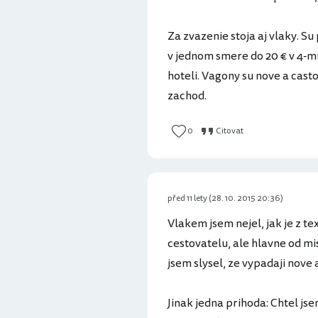
Za zvazenie stoja aj vlaky. S
v jednom smere do 20 € v 4-m
hoteli. Vagony su nove a cas
zachod.
0
Citovat
před 11 lety (28. 10. 2015 20:36)
Vlakem jsem nejel, jak je z te
cestovatelu, ale hlavne od mi
jsem slysel, ze vypadaji nove a
Jinak jedna prihoda: Chtel j