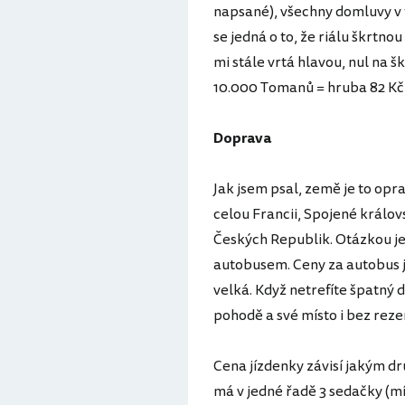
napsané), všechny domluvy v 
se jedná o to, že riálu škrtnou
mi stále vrtá hlavou, nul na 
10.000 Tomanů = hruba 82 Kč (
Doprava
Jak jsem psal, země je to op
celou Francii, Spojené králo
Českých Republik. Otázkou je,
autobusem. Ceny za autobus js
velká. Když netrefíte špatný 
pohodě a své místo i bez reze
Cena jízdenky závisí jakým dr
má v jedné řadě 3 sedačky (mís