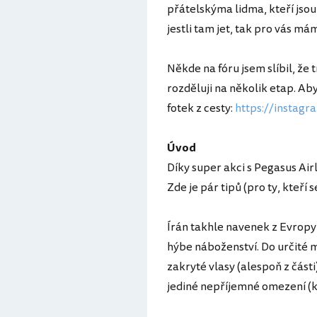
přátelskýma lidma, kteří jso
jestli tam jet, tak pro vás m
Někde na fóru jsem slíbil, že 
rozděluji na několik etap. Ab
fotek z cesty:
https://instag
Úvod
Díky super akci s Pegasus Airli
Zde je pár tipů (pro ty, kteří 
Írán takhle navenek z Evropy
hýbe náboženství. Do určité m
zakryté vlasy (alespoň z části
jediné nepříjemné omezení (kr