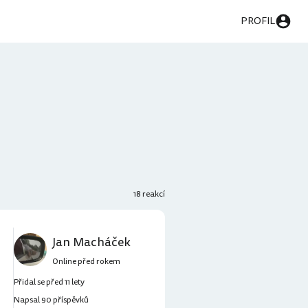
PROFIL
18 reakcí
Jan Macháček
Online před rokem
Přidal se před 11 lety
Napsal 90 příspěvků