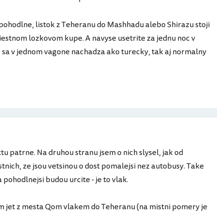
u pohodlne, listok z Teheranu do Mashhadu alebo Shirazu stoji
iestnom lozkovom kupe. A navyse usetrite za jednu noc v
to sa v jednom vagone nachadza ako turecky, tak aj normalny
xtu patrne. Na druhou stranu jsem o nich slysel, jak od
stnich, ze jsou vetsinou o dost pomalejsi nez autobusy. Take
 pohodlnejsi budou urcite - je to vlak.
sem jet z mesta Qom vlakem do Teheranu (na mistni pomery je