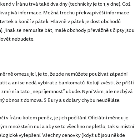
kend v Íránu trvá také dva dny (technicky je to 1,5 dne). Což
ekvapivá informace. Možná trochu překvapivěší informace
čtvrtek a končí v pátek. Hlavně v pátek je dost obchodů
. Jinak se nemusíte bát, malé obchody převážně s čipsy jsou
dovět nebudete.
poměrně omezující, je to, že zde nemůžete používat západní
atit a ani se nedá vybírat z bankomatů. Kolují zvěsti, že příští
n zmírní a tato „nepříjemnost“ ubude. Nyní Vám, ale nezbývá
ečný obnos z domova. S Eury a s dolary chybu neuděláte.
očí v Íránu kolem peněz, je jich počítání. Oficiální měnou je
kým množstvím nul a aby se to všechno nepletlo, tak si místní
elogické vylepšení. Všechny cenovky (když už jsou někde