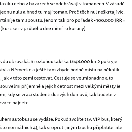
taxíku nebo v bazarech se odehrávají v tomanech. V zásadě
 jednu nulu a hned tu mají toman. Proč těch nul neškrtají víc,
škrtání je tam spoustu. Jenom tak pro pořádek -
100.000 IRR
=
kurz se i v průběhu dne mění i o koruny).
ravdu obrovská. S rozlohou takřka 1.648.000 km2 pokryje
vství a Německo a ještě tam zbyde hodně místa na několik
 jak v této zemi cestovat. Cestuje se velmi snadno a to
ou velmi příjemné a jejich četnost mezi velkými městy je
den, kdy se vrací studenti do svých domovů, tak budete v
rvace najdete.
uhem autobusu se vydáte. Pokud zvolíte tzv. VIP bus, který
to normálních 4), tak si oproti jiným trochu připlatíte, ale