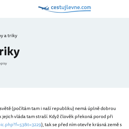
py a triky
triky
opisy
 světě (počítám tam i naší republiku) nemá úplně dobrou
ak jejich vláda tam straší. Když člověk překoná porod při
ic.php?f=53&t=3229
), tak se před ním otevře krásná země s