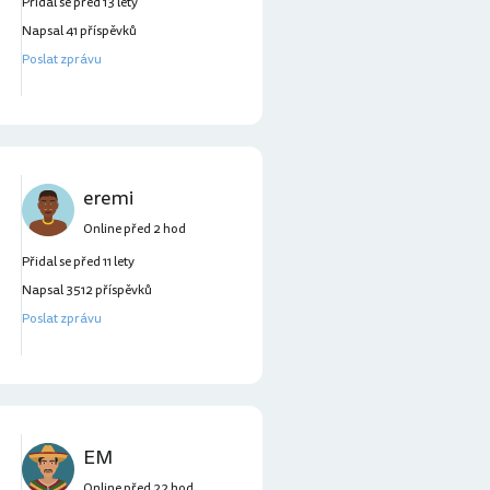
Přidal se před 13 lety
Napsal 41 příspěvků
Poslat zprávu
eremi
Online před 2 hod
Přidal se před 11 lety
Napsal 3512 příspěvků
Poslat zprávu
EM
Online před 22 hod