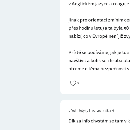
v Anglickém jazyce a reaguje 
Jinak pro orientaci zmíním c
přes hodinu letu) a ta byla 58
nabízí, co v Evropě není již z
Příště se podíváme, jak je to s
navštívit a kolik se zhruba pl
otřeme o téma bezpečnosti v 
0
před 11 lety (28. 10. 2015 18:37)
Dík za info chystám se tam v 