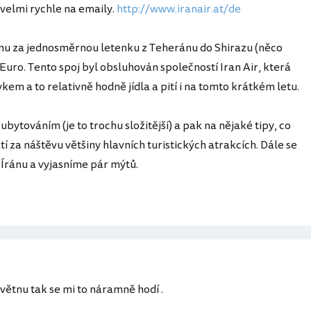
velmi rychle na emaily.
http://www.iranair.at/de
enu za jednosměrnou letenku z Teheránu do Shirazu (něco
 Euro. Tento spoj byl obsluhován společností Iran Air, která
vykem a to relativně hodně jídla a pití i na tomto krátkém letu.
 ubytováním (je to trochu složitější) a pak na nějaké tipy, co
atí za náštěvu většiny hlavních turistických atrakcích. Dále se
Íránu a vyjasníme pár mýtů.
květnu tak se mi to náramně hodí .