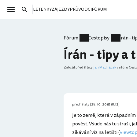
LETENKY
ZÁJEZDY
PRŮVODCI
FÓRUM
Fórum
Cestopisy
Írán - ti
Írán - tipy a 
Založil
před 11 lety
Jan Macháček
ve fóru Cest
před 11 lety (28. 10. 2015 18:13)
Je to země, která v západním
pověst. Všude nás tu straší, j
zíkávání víz na letišti (
viewtop