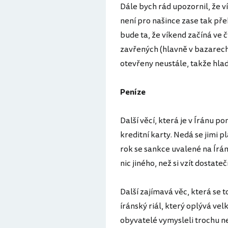
Dále bych rád upozornil, že ví
není pro našince zase tak př
bude ta, že víkend začíná ve 
zavřených (hlavně v bazarech)
otevřeny neustále, takže hla
Peníze
Další věcí, která je v Íránu 
kreditní karty. Nedá se jimi pl
rok se sankce uvalené na Írá
nic jiného, než si vzít dostat
Další zajímavá věc, která se t
íránský riál, který oplývá vel
obyvatelé vymysleli trochu n