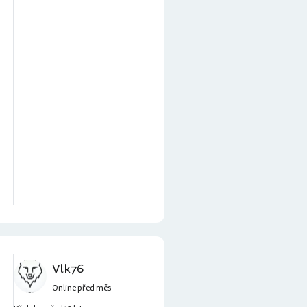
Vlk76
Online před měs