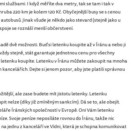
mi službami. I když měříte dva metry, tak se tam i tak v
ruba 220 km je kolem 120 Kč. Obyčejnější busy se s cenou
 autobusů. Jinak všude je někdo jako stevard (stejně jako u
spoje se roznáší menší občerstvení.
adě dvě možnosti. Buď si letenku koupite až v Íránu a nebo ji
 vždy stejně, stát garantuje jednotnou cenu pro všechny
y letenku koupíte. Letenku v Íránu můžete zakoupit na mnoha
 kancelářích. Dejte si jenom pozor, aby jste platili správnou
itější, ale zase budete mít jistotu letenky. Letenku
 nelze (díky již zmíněným sankcím). Dá se to, ale obejít.
eláře Íránských společností v Evropě. Oni Vám letenku
níze. Svoje peníze neposíláte rovnou do Íránu, takže nic
p na jednu z kanceláří ve Vídni, která je schopna komunikovat