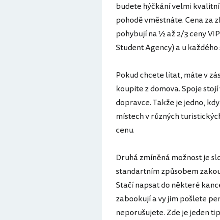
budete hýčkání velmi kvalitní
pohodě vměstnáte. Cena za zh
pohybují na ½ až 2/3 ceny VIP
Student Agency) a u každého 
Pokud chcete lítat, máte v zás
koupite z domova. Spoje stojí
dopravce. Takže je jedno, kd
místech v různých turistických
cenu.
Druhá zmíněná možnost je slož
standartním způsobem zakoupit
Stačí napsat do některé kanc
zabookují a vy jim pošlete pe
neporušujete. Zde je jeden ti