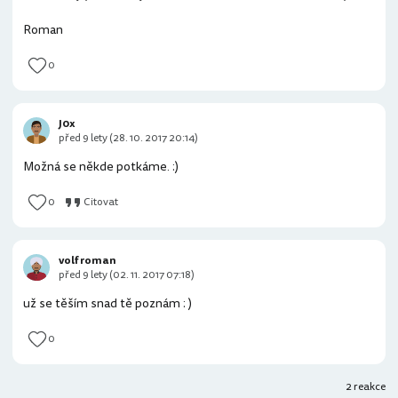
Roman
0
J0x
před 9 lety (28. 10. 2017 20:14)
Možná se někde potkáme. :)
0
Citovat
volf roman
před 9 lety (02. 11. 2017 07:18)
už se těším snad tě poznám : )
0
2 reakce