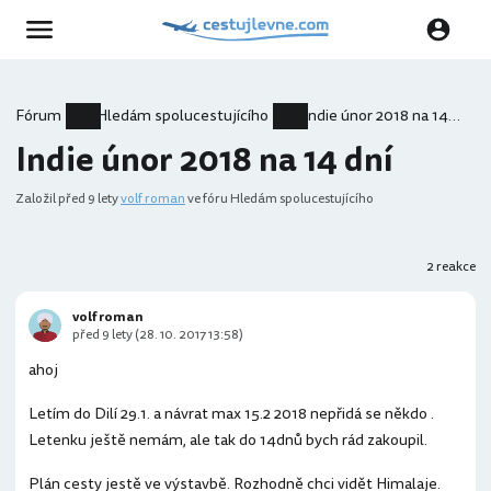
Fórum
Hledám spolucestujícího
Indie únor 2018 na 14 dní
Indie únor 2018 na 14 dní
Založil
před 9 lety
volf roman
ve fóru Hledám spolucestujícího
2 reakce
volf roman
před 9 lety (28. 10. 2017 13:58)
ahoj
Letím do Dilí 29.1. a návrat max 15.2 2018 nepřidá se někdo .
Letenku ještě nemám, ale tak do 14dnů bych rád zakoupil.
Plán cesty jestě ve výstavbě. Rozhodně chci vidět Himalaje.