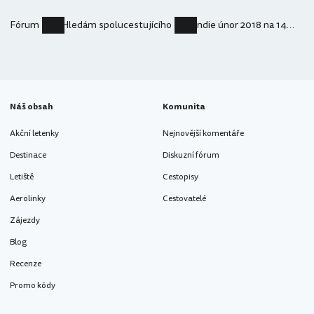
Fórum
Hledám spolucestujícího
Indie únor 2018 na 14 dní
Náš obsah
Komunita
Akční letenky
Nejnovější komentáře
Destinace
Diskuzní fórum
Letiště
Cestopisy
Aerolinky
Cestovatelé
Zájezdy
Blog
Recenze
Promo kódy