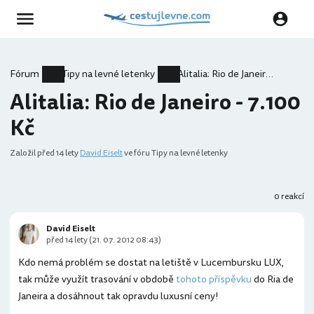
Fórum
Tipy na levné letenky
Alitalia: Rio de Janeiro - 7.100 Kč
Alitalia: Rio de Janeiro - 7.100
Kč
Založil
před 14 lety
David Eiselt
ve fóru Tipy na levné letenky
0 reakcí
David Eiselt
před 14 lety (21. 07. 2012 08:43)
Kdo nemá problém se dostat na letiště v Lucembursku LUX,
tak může využít trasování v obdobě
tohoto příspěvku
do Ria de
Janeira a dosáhnout tak opravdu luxusní ceny!