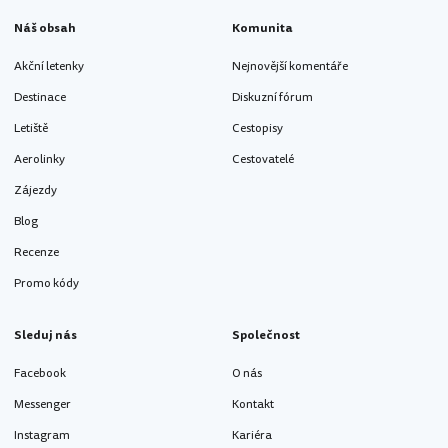
Náš obsah
Komunita
Akční letenky
Nejnovější komentáře
Destinace
Diskuzní fórum
Letiště
Cestopisy
Aerolinky
Cestovatelé
Zájezdy
Blog
Recenze
Promo kódy
Sleduj nás
Společnost
Facebook
O nás
Messenger
Kontakt
Instagram
Kariéra