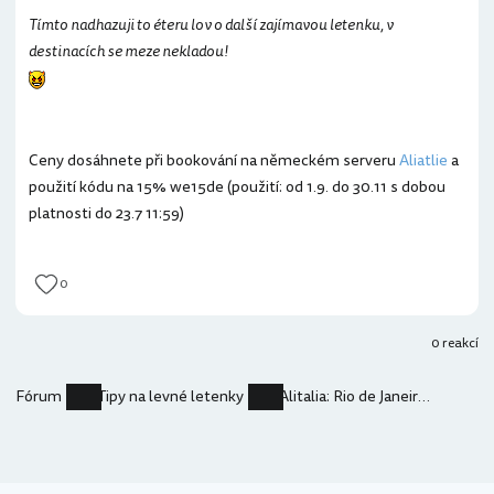
Tímto nadhazuji to éteru lov o další zajímavou letenku, v
destinacích se meze nekladou!
Ceny dosáhnete při bookování na německém serveru
Aliatlie
a
použití kódu na 15% we15de (použití: od 1.9. do 30.11 s dobou
platnosti do 23.7 11:59)
0
0 reakcí
Fórum
Tipy na levné letenky
Alitalia: Rio de Janeiro - 7.100 Kč