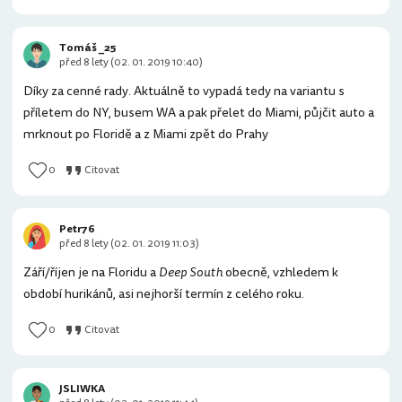
Tomáš _25
před 8 lety (02. 01. 2019 10:40)
Díky za cenné rady. Aktuálně to vypadá tedy na variantu s
příletem do NY, busem WA a pak přelet do Miami, půjčit auto a
mrknout po Floridě a z Miami zpět do Prahy
0
Citovat
Petr76
před 8 lety (02. 01. 2019 11:03)
Září/říjen je na Floridu a
Deep South
obecně, vzhledem k
období hurikánů, asi nejhorší termín z celého roku.
0
Citovat
JSLIWKA