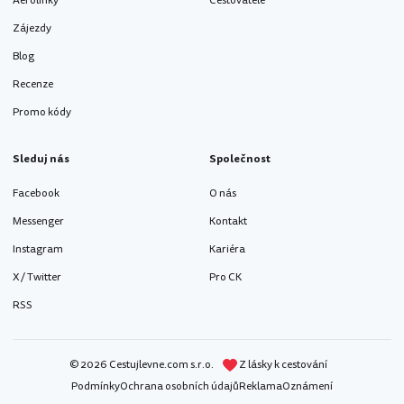
Aerolinky
Cestovatelé
Zájezdy
Blog
Recenze
Promo kódy
Sleduj nás
Společnost
Facebook
O nás
Messenger
Kontakt
Instagram
Kariéra
X / Twitter
Pro CK
RSS
© 2026 Cestujlevne.com s.r.o.
Z lásky k cestování
Podmínky
Ochrana osobních údajů
Reklama
Oznámení