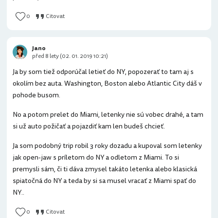
0
Citovat
Jano
před 8 lety (02. 01. 2019 10:21)
Ja by som tiež odporúčal letieť do NY, popozerať to tam aj s
okolím bez auta. Washington, Boston alebo Atlantic City dáš v
pohode busom.
No a potom prelet do Miami, letenky nie sú vobec drahé, a tam
si už auto požičať a pojazdiť kam len budeš chcieť.
Ja som podobný trip robil 3 roky dozadu a kupoval som letenky
jak open-jaw s príletom do NY a odletom z Miami. To si
premysli sám, či ti dáva zmysel takáto letenka alebo klasická
spiatočná do NY a teda by si sa musel vracať z Miami spať do
NY..
0
Citovat