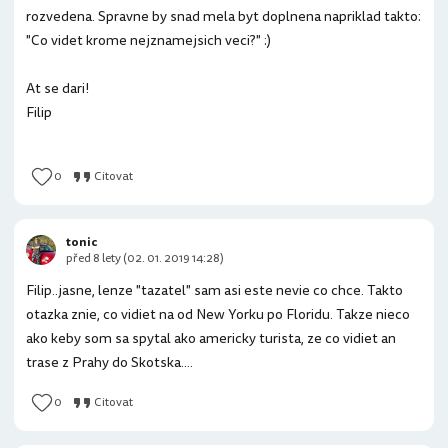
rozvedena. Spravne by snad mela byt doplnena napriklad takto:
"Co videt krome nejznamejsich veci?" :)
At se dari!
Filip
0
Citovat
tonic
před 8 lety (02. 01. 2019 14:28)
Filip..jasne, lenze "tazatel" sam asi este nevie co chce. Takto
otazka znie, co vidiet na od New Yorku po Floridu. Takze nieco
ako keby som sa spytal ako americky turista, ze co vidiet an
trase z Prahy do Skotska....
0
Citovat