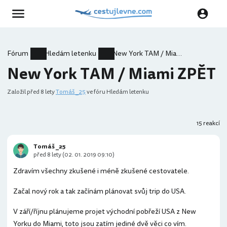
Fórum
Hledám letenku
New York TAM / Miami ZPĚT
New York TAM / Miami ZPĚT
Založil
před 8 lety
Tomáš _25
ve fóru Hledám letenku
15 reakcí
Tomáš _25
před 8 lety (02. 01. 2019 09:10)
Zdravím všechny zkušené i méně zkušené cestovatele.
Začal nový rok a tak začínám plánovat svůj trip do USA.
V září/říjnu plánujeme projet východní pobřeží USA z New
Yorku do Miami, toto jsou zatím jediné dvě věci co vím.