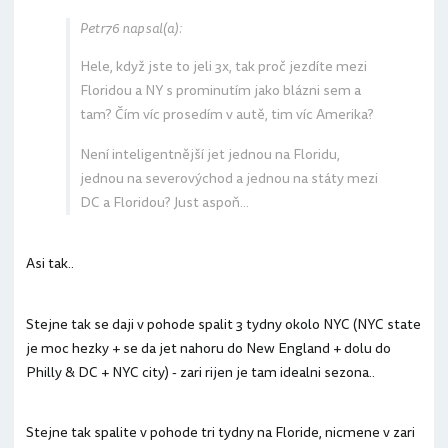
Petr76 napsal(a):
Hele, když jste to jeli 3x, tak proč jezdíte mezi
Floridou a NY s prominutím jako blázni sem a
tam? Čím víc prosedím v autě, tim víc Amerika?
Není inteligentnější jet jednou na Floridu,
jednou na severovýchod a jednou na státy mezi
DC a Floridou? Just aspoň...
Asi tak..
Stejne tak se daji v pohode spalit 3 tydny okolo NYC (NYC state
je moc hezky + se da jet nahoru do New England + dolu do
Philly & DC + NYC city) - zari rijen je tam idealni sezona..
Stejne tak spalite v pohode tri tydny na Floride, nicmene v zari