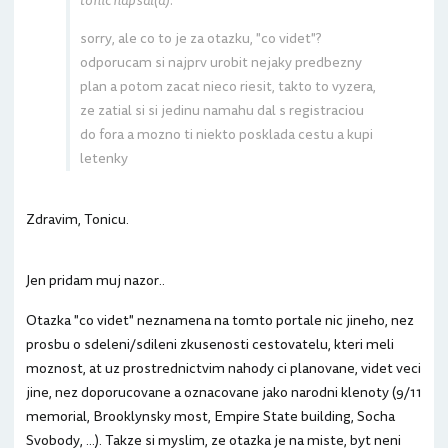
tonic napsal(a):
sorry, ale co to je za otazku, "co videt"?
odporucam si najprv urobit nejaky predbezny
plan a potom zacat nieco riesit, takto to vyzera,
ze zatial si si jedinu namahu dal s registraciou
do fora a mozno ti niekto posklada cestu a kupi
letenky
Zdravim, Tonicu.
Jen pridam muj nazor..
Otazka "co videt" neznamena na tomto portale nic jineho, nez
prosbu o sdeleni/sdileni zkusenosti cestovatelu, kteri meli
moznost, at uz prostrednictvim nahody ci planovane, videt veci
jine, nez doporucovane a oznacovane jako narodni klenoty (9/11
memorial, Brooklynsky most, Empire State building, Socha
Svobody, ...). Takze si myslim, ze otazka je na miste, byt neni