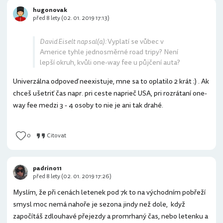
hugonovak
před 8 lety (02. 01. 2019 17:13)
David Eiselt napsal(a):
Vyplatí se vůbec v
Americe tyhle jednosměrné road tripy? Není
lepší okruh, kvůli one-way fee u půjčení auta?
Univerzálna odpoveď neexistuje, mne sa to oplatilo 2 krát :) . Ak
chceš ušetriť čas napr. pri ceste naprieč USA, pri rozrátaní one-
way fee medzi 3 - 4 osoby to nie je ani tak drahé.
0
Citovat
padrino11
před 8 lety (02. 01. 2019 17:26)
Myslím, že při cenách letenek pod 7k to na východním pobřeží
smysl moc nemá nahoře je sezona jindy než dole, když
započítáš zdlouhavé přejezdy a promrhaný čas, nebo letenku a