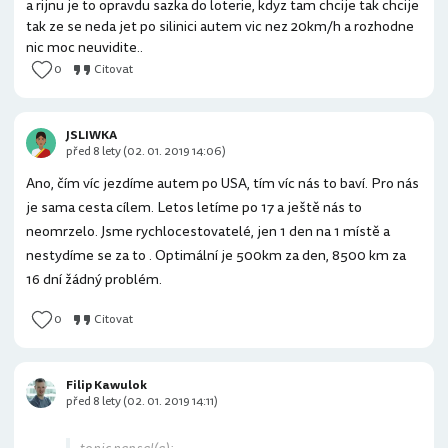
a rijnu je to opravdu sazka do loterie, kdyz tam chcije tak chcije
tak ze se neda jet po silinici autem vic nez 20km/h a rozhodne
nic moc neuvidite..
0
Citovat
JSLIWKA
před 8 lety (02. 01. 2019 14:06)
Ano, čím víc jezdíme autem po USA, tím víc nás to baví. Pro nás
je sama cesta cílem. Letos letíme po 17 a ještě nás to
neomrzelo. Jsme rychlocestovatelé, jen 1 den na 1 místě a
nestydíme se za to . Optimální je 500km za den, 8500 km za
16 dní žádný problém.
0
Citovat
Filip Kawulok
před 8 lety (02. 01. 2019 14:11)