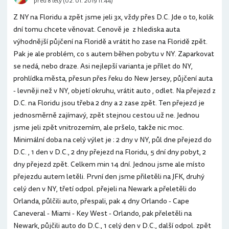
před 8 lety (02. 01. 2019 11:44)
Z NY na Floridu a zpět jsme jeli 3x, vždy přes D.C. Jde o to, kolik
dní tomu chcete věnovat. Cenově je z hlediska auta
výhodnější půjčení na Floridě a vrátit ho zase na Floridě zpět.
Pak je ale problém, co s autem běhen pobytu v NY. Zaparkovat
se nedá, nebo draze. Asi nejlepší varianta je přílet do NY,
prohlídka města, přesun přes řeku do New Jersey, půjčení auta
- levněji než v NY, objetí okruhu, vrátit auto , odlet. Na přejezd z
D.C. na Floridu jsou třeba 2 dny a 2 zase zpět. Ten přejezd je
jednosměrně zajímavý, zpět stejnou cestou už ne. Jednou
jsme jeli zpět vnitrozemím, ale pršelo, takže nic moc.
Minimální doba na celý výlet je : 2 dny v NY, půl dne přejezd do
D.C. , 1 den v D.C., 2 dny přejezd na Floridu, 5 dní dny pobyt, 2
dny přejezd zpět. Celkem min 14 dní. Jednou jsme ale místo
přejezdu autem letěli. První den jsme přiletěli na JFK, druhý
celý den v NY, třetí odpol. přejeli na Newark a přeletěli do
Orlanda, půlčili auto, přespali, pak 4 dny Orlando - Cape
Caneveral - Miami - Key West - Orlando, pak přeletěli na
Newark, půjčili auto do D.C., 1 celý den v D.C., další odpol. zpět