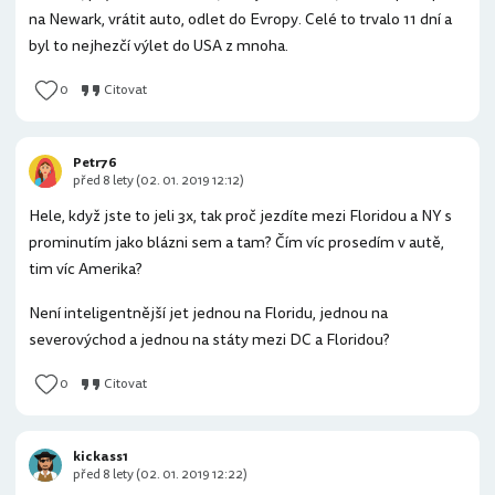
na Newark, vrátit auto, odlet do Evropy. Celé to trvalo 11 dní a
byl to nejhezčí výlet do USA z mnoha.
0
Citovat
Petr76
před 8 lety (02. 01. 2019 12:12)
Hele, když jste to jeli 3x, tak proč jezdíte mezi Floridou a NY s
prominutím jako blázni sem a tam? Čím víc prosedím v autě,
tim víc Amerika?
Není inteligentnější jet jednou na Floridu, jednou na
severovýchod a jednou na státy mezi DC a Floridou?
0
Citovat
kickass1
před 8 lety (02. 01. 2019 12:22)