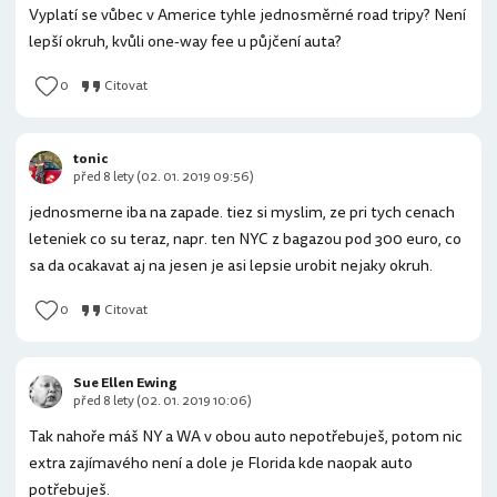
Vyplatí se vůbec v Americe tyhle jednosměrné road tripy? Není
lepší okruh, kvůli one-way fee u půjčení auta?
0
Citovat
tonic
před 8 lety (02. 01. 2019 09:56)
jednosmerne iba na zapade. tiez si myslim, ze pri tych cenach
leteniek co su teraz, napr. ten NYC z bagazou pod 300 euro, co
sa da ocakavat aj na jesen je asi lepsie urobit nejaky okruh.
0
Citovat
Sue Ellen Ewing
před 8 lety (02. 01. 2019 10:06)
Tak nahoře máš NY a WA v obou auto nepotřebuješ, potom nic
extra zajímavého není a dole je Florida kde naopak auto
potřebuješ.