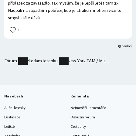
příplatek za zavazadlo, tak myslím, že je lepší letět tam 2x.
Naopak na západním pobřeží, kde je atrakcí mnohem více to
smysl stále dává.
0
15 reakcí
Fórum
Hledám letenku
New York TAM / Miami ZPĚT
Náš obsah
Komunita
Akční letenky
Nejnovější komentáře
Destinace
Diskuzní fórum
Letiště
Cestopisy