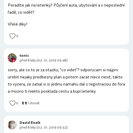
Poradíte jak na letenky? Půjčení auta, ubytování a v neposlední
řadě, co vidět?
Vřelé díky!
0
tonic
před 8 lety (02. 01. 2019 09:48)
sorry, ale co to je za otazku, "co videt"? odporucam si najprv
urobit nejaky predbezny plan a potom zacat nieco riesit, takto
to vyzera, ze zatial si si jedinu namahu dal s registraciou do fora
a mozno ti niekto posklada cestu a kupi letenky
0
Citovat
David Eiselt
před 8 lety (02. 01. 2019 09:52)