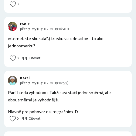
0
tonic
před 7 lety (07. 02. 2019 16:40)
internet ste skusala?:) trosku viac detailov... to ako
jednosmerku?
0
Citovat
Karel
před 7 lety (07. 02. 2019 16:59)
Paní hledá výhodnou. Takže asi stačí jednosměrná, ale
obousměrná je výhodnější.
Hlavně pro pohovor na imigračním :D
0
Citovat