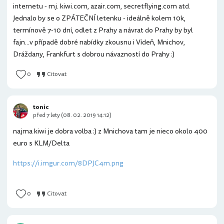
internetu - mj. kiwi.com, azair.com, secretflying.com atd.
Jednalo by se o ZPÁTEČNÍ letenku - ideálně kolem 10k,
termínově 7-10 dní, odlet z Prahy a návrat do Prahy by byl
fajn...v případě dobré nabídky zkousnu i Vídeň, Mnichov,
Dráždany, Frankfurt s dobrou návazností do Prahy :)
0
Citovat
tonic
před 7 lety (08. 02. 2019 14:12)
najma kiwi je dobra volba :) z Mnichova tam je nieco okolo 400
euro s KLM/Delta
https://i.imgur.com/8DPJC4m.png
0
Citovat