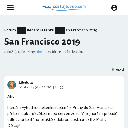
Fórum
Hledám letenku
San Francisco 2019
San Francisco 2019
Založil(a)
před 7 lety
Libelula
ve fóru Hledám letenku
8 reakcí
Libelula
před 7 lety (07. 02. 2019 16:35)
Ahoj,
hledám výhodnou letenku ideálně z Prahy do San Francisca
přelom duben/květen nebo červen 2019. V nejhorším případě
odlet z přilehlého letiště s dobrou dostupností z Prahy.
Děkuji!