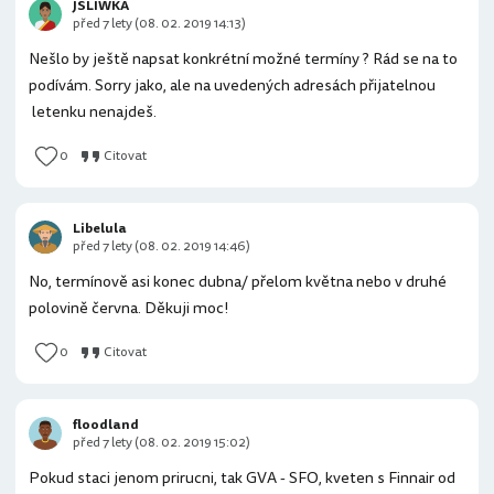
JSLIWKA
před 7 lety (08. 02. 2019 14:13)
Nešlo by ještě napsat konkrétní možné termíny ? Rád se na to
podívám. Sorry jako, ale na uvedených adresách přijatelnou
letenku nenajdeš.
0
Citovat
Libelula
před 7 lety (08. 02. 2019 14:46)
No, termínově asi konec dubna/ přelom května nebo v druhé
polovině června. Děkuji moc!
0
Citovat
floodland
před 7 lety (08. 02. 2019 15:02)
Pokud staci jenom prirucni, tak GVA - SFO, kveten s Finnair od