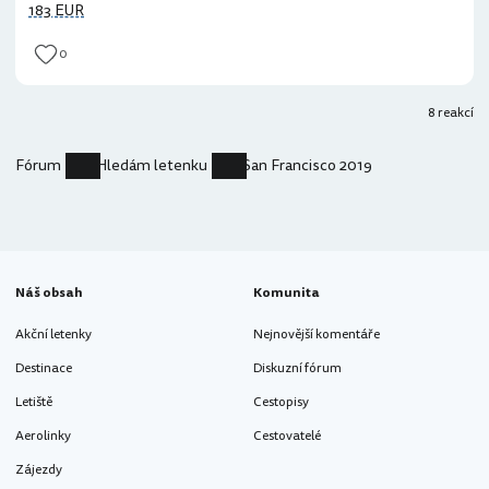
183 EUR
0
8 reakcí
Fórum
Hledám letenku
San Francisco 2019
Náš obsah
Komunita
Akční letenky
Nejnovější komentáře
Destinace
Diskuzní fórum
Letiště
Cestopisy
Aerolinky
Cestovatelé
Zájezdy