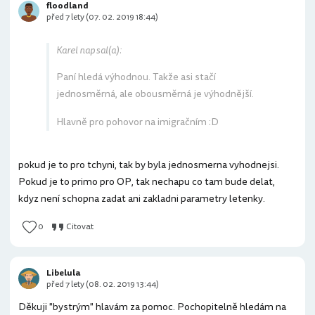
floodland
před 7 lety (07. 02. 2019 18:44)
Karel napsal(a):
Paní hledá výhodnou. Takže asi stačí
jednosměrná, ale obousměrná je výhodnější.
Hlavně pro pohovor na imigračním :D
pokud je to pro tchyni, tak by byla jednosmerna vyhodnejsi.
Pokud je to primo pro OP, tak nechapu co tam bude delat,
kdyz není schopna zadat ani zakladni parametry letenky.
0
Citovat
Libelula
před 7 lety (08. 02. 2019 13:44)
Děkuji "bystrým" hlavám za pomoc. Pochopitelně hledám na