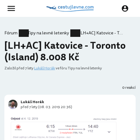
Fórum
Tipy na levné letenky
[LH+AC] Katovice - Toronto (Island) 8.008 Kč
[LH+AC] Katovice - Toronto
(Island) 8.008 Kč
Založil
před 7 lety
Lukáš Horák
ve fóru Tipy na levné letenky
0 reakcí
Lukáš Horák
před 7 lety (08. 03. 2019 20:36)