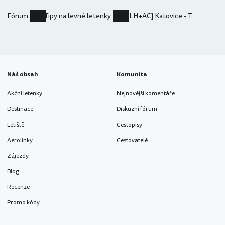
Fórum
Tipy na levné letenky
[LH+AC] Katovice - Toronto (Island) 8.008 Kč
Náš obsah
Komunita
Akční letenky
Nejnovější komentáře
Destinace
Diskuzní fórum
Letiště
Cestopisy
Aerolinky
Cestovatelé
Zájezdy
Blog
Recenze
Promo kódy