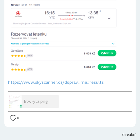
https://www.skyscanner.cz/doprav...me#results
ktw-ytz.png
0
0 reakcí