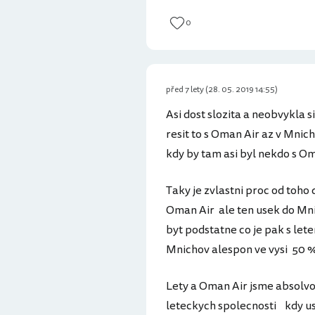
0
před 7 lety (28. 05. 2019 14:55)
Asi dost slozita a neobvykla s
resit to s Oman Air az v Mnic
kdy by tam asi byl nekdo s O
Taky je zvlastni proc od toho 
Oman Air ale ten usek do Mni
byt podstatne co je pak s let
Mnichov alespon ve vysi 50 %
Lety a Oman Air jsme absolv
leteckych spolecnosti kdy u