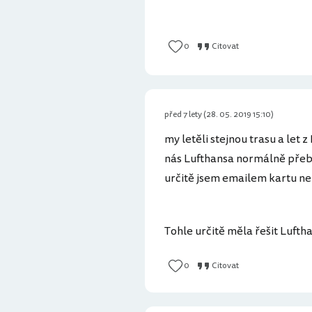
0
Citovat
před 7 lety (28. 05. 2019 15:10)
my letěli stejnou trasu a let 
nás Lufthansa normálně přebo
určitě jsem emailem kartu ne
Tohle určitě měla řešit Lufthan
0
Citovat