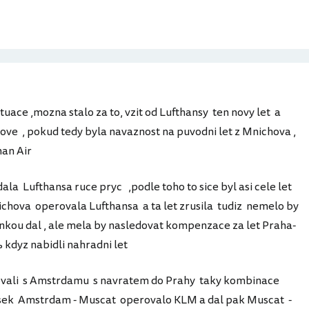
ituace ,mozna stalo za to, vzit od Lufthansy ten novy let a
hove , pokud tedy byla navaznost na puvodni let z Mnichova ,
man Air
dala Lufthansa ruce pryc ,podle toho to sice byl asi cele let
chova operovala Lufthansa a ta let zrusila tudiz nemelo by
enkou dal , ale mela by nasledovat kompenzace za let Praha-
 kdyz nabidli nahradni let
ovali s Amstrdamu s navratem do Prahy taky kombinace
sek Amstrdam - Muscat operovalo KLM a dal pak Muscat -