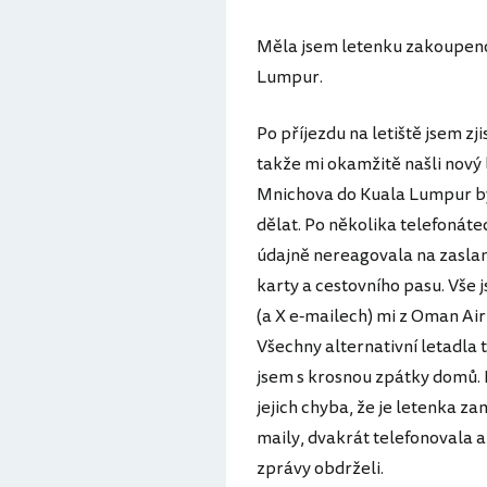
Měla jsem letenku zakoupen
Lumpur.
Po příjezdu na letiště jsem zji
takže mi okamžitě našli nový
Mnichova do Kuala Lumpur byl
dělat. Po několika telefonáte
údajně nereagovala na zaslan
karty a cestovního pasu. Vše j
(a X e-mailech) mi z Oman Air 
Všechny alternativní letadla t
jsem s krosnou zpátky domů. 
jejich chyba, že je letenka za
maily, dvakrát telefonovala a
zprávy obdrželi.