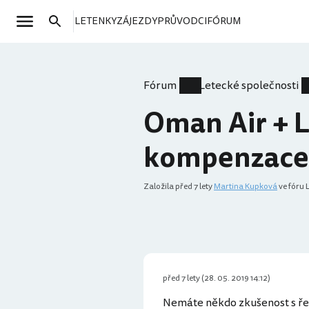
LETENKY
ZÁJEZDY
PRŮVODCI
FÓRUM
Fórum
Letecké společnosti
Oman Air + L
kompenzace
Založila
před 7 lety
Martina Kupková
ve fóru 
před 7 lety (28. 05. 2019 14:12)
Nemáte někdo zkušenost s ř