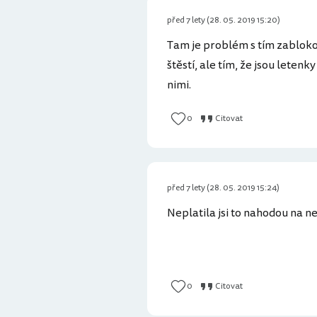
před 7 lety (28. 05. 2019 15:20)
Tam je problém s tím zablokov
štěstí, ale tím, že jsou leten
nimi.
0
Citovat
před 7 lety (28. 05. 2019 15:24)
Neplatila jsi to nahodou na ne
0
Citovat