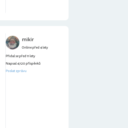
mikir
Online před 4 lety
Přidal se před 11 lety
Napsal 4720 příspěvků
Poslat zprávu