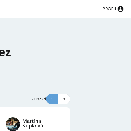
PROFIL
ez
28 reakcí
1
2
Martina
Kupková