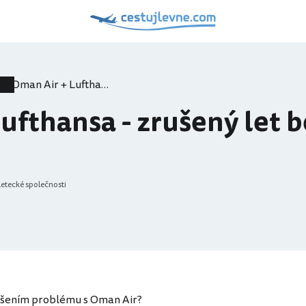
Oman Air + Lufthansa - zrušený let bez kompenzace
ufthansa - zrušený let b
Letecké společnosti
ešením problému s Oman Air?