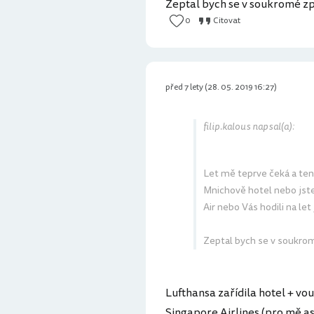
Zeptal bych se v soukromé zpr
0
Citovat
před 7 lety (28. 05. 2019 16:27)
filip.kalous napsal(a):
Let mě teprve čeká a ten
Mnichově hotel nebo jste
Air nebo Vás hodili na let
Zeptal bych se v soukrom
Lufthansa zařídila hotel + vouc
Singapore Airlines (pro mě as