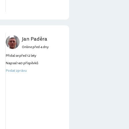
Jan Paděra
Online před 4 dny
Přidal se před 12 lety
Napsal 140 příspěvků
Poslat zprávu