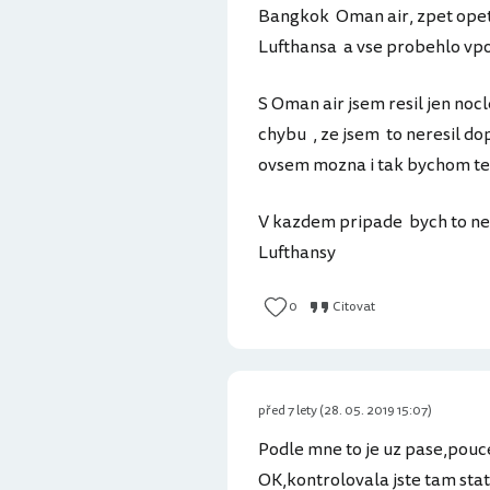
Bangkok Oman air, zpet opet
Lufthansa a vse probehlo v
S Oman air jsem resil jen noc
chybu , ze jsem to neresil dop
ovsem mozna i tak bychom ten
V kazdem pripade bych to nev
Lufthansy
0
Citovat
před 7 lety (28. 05. 2019 15:07)
Podle mne to je uz pase,pou
OK,kontrolovala jste tam sta