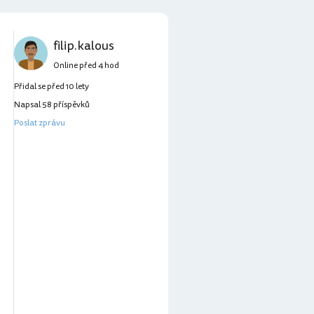
filip.kalous
Online před 4 hod
Přidal se před 10 lety
Napsal 58 příspěvků
Poslat zprávu