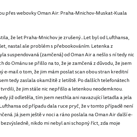
ou přes webovky Oman Air: Praha-Mnichov-Muskat-Kuala
stila, že let Praha-Mnichov je zrušený...Let byl od Lufthansa,
 let, nastal ale problém s přebookováním. Letenka z
a suspendovaná (zamčená) od Oman Air a nešlo s ní tedy nic
ch do Ománu se přišlo na to, že je zamčená z důvodu, že jsem
ý e-mail o tom, že jim mám poslat scan obou stran kreditní
sem tedy zaslala okamžitě z letiště. Po dalších telefonátech
tvrdili, že jim stále nic nepřišlo a letenkou neodemknou.
edy již odletěla, tím jsem nesthla ani navazující letadla a jela
Lufthansa od případu dala ruce pryč, že v tomto případě není
mčená. Já jsem ještě v noci a ráno poslala na Oman Air další e-
 bezvýsledně, nikdo mi nebyl ani schopný říct, zda moje