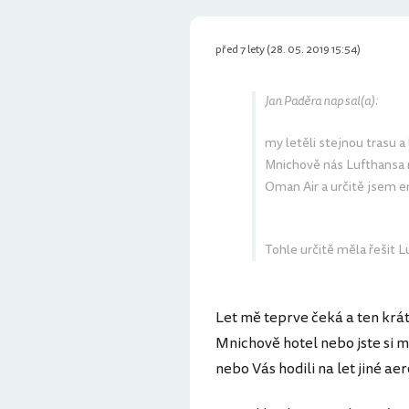
před 7 lety (28. 05. 2019 15:54)
Jan Paděra napsal(a):
my letěli stejnou trasu a 
Mnichově nás Lufthansa n
Oman Air a určitě jsem e
Tohle určitě měla řešit Lu
Let mě teprve čeká a ten krát
Mnichově hotel nebo jste si mu
nebo Vás hodili na let jiné ae