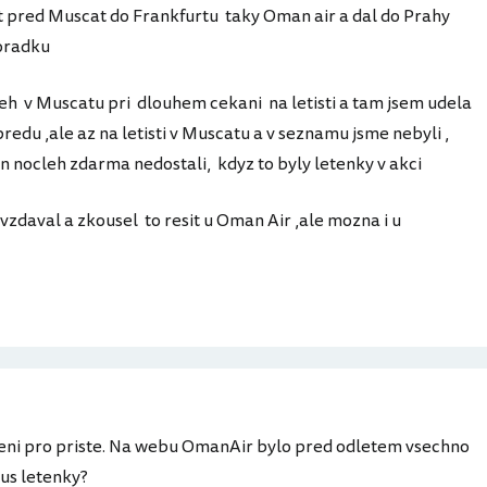
 pred Muscat do Frankfurtu taky Oman air a dal do Prahy
poradku
leh v Muscatu pri dlouhem cekani na letisti a tam jsem udela
redu ,ale az na letisti v Muscatu a v seznamu jsme nebyli ,
 nocleh zdarma nedostali, kdyz to byly letenky v akci
zdaval a zkousel to resit u Oman Air ,ale mozna i u
ceni pro priste. Na webu OmanAir bylo pred odletem vsechno
tus letenky?