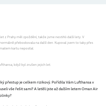
let z Prahy měl zpoždění, takže jsme nestihli další lety. V
ormálně přebookovala na další den. Kupoval jsem to taky přes
mailem kartu neposílal.
fthansa, když byl zrušen jejich let.
ký přestup je celkem rizikový. Pořídila Vám Lufthansa v
seli vše řešit sami? A letěli jste až dalším letem Oman Air
rolinky?