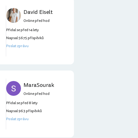
David Eiselt
Online před hod
Přidal se před 14 lety
Napsal 5675 příspěvků
Poslat zprávu
MaraSourak
Online před hod
Přidal se před 8 lety
Napsal 963 příspěvků
Poslat zprávu