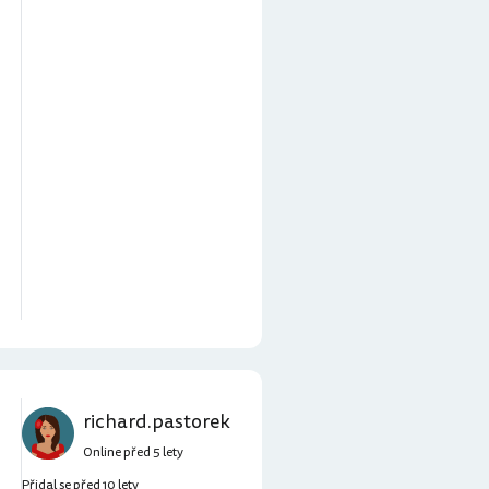
richard.pastorek
Online před 5 lety
Přidal se před 10 lety