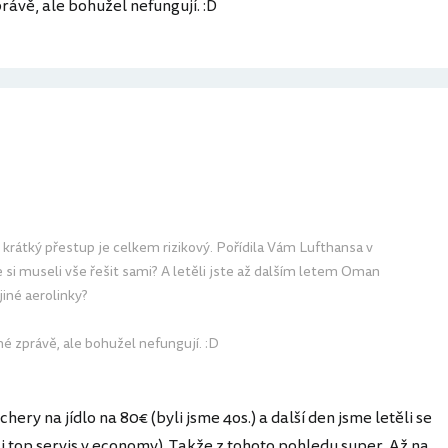
ávě, ale bohužel nefungují. :D
 krátký přestup je celkem rizikový. Pořídila Vám Lufthansa v
 si museli vše řešit sami? A letěli jste až dalším letem Oman
 jiné aerolinky?
é zprávě, ale bohužel nefungují. :D
hery na jídlo na 80€ (byli jsme 4os.) a další den jsme letěli se
i top servis v economy). Takže z tohoto pohledu super. Až na