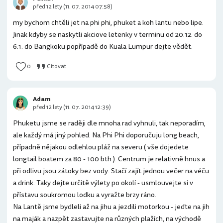
před 12 lety (11. 07. 2014 07:58)
my bychom chtěli jet na phi phi, phuket a koh lantu nebo lipe.
Jinak kdyby se naskytli akciove letenky v terminu od 20.12. do
6.1. do Bangkoku popřípadě do Kuala Lumpur dejte vědět.
0
Citovat
Adam
před 12 lety (11. 07. 2014 12:39)
Phuketu jsme se raději dle mnoha rad vyhnuli, tak neporadím,
ale každý má jiný pohled. Na Phi Phi doporučuju long beach,
případně nějakou odlehlou pláž na severu ( vše dojedete
longtail boatem za 80 - 100 bth ). Centrum je relativně hnus a
při odlivu jsou zátoky bez vody. Stačí zajít jednou večer na véču
a drink. Taky dejte určitě výlety po okolí - usmlouvejte si v
přístavu soukromou lodku a vyražte brzy ráno.
Na Lantě jsme bydleli až na jihu a jezdili motorkou - jeďte na jih
na maják a nazpět zastavujte na různých plažích, na východě