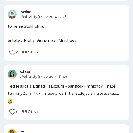
Patka1
před 12 lety (17. 07. 2014 07:28)
to né ze Štokholmu..
odlety z Prahy, Vídně nebo Mnichova....
0
Citovat
Adam
před 12 lety (17. 07. 2014 16:37)
Ted je akce s Etihad .. salcburg - bangkok - mnichov ... např.
termíny 27.9 - 15.9 .. něco přes 11 tis. zadejte si na letusku.cz
0
Citovat
liuo