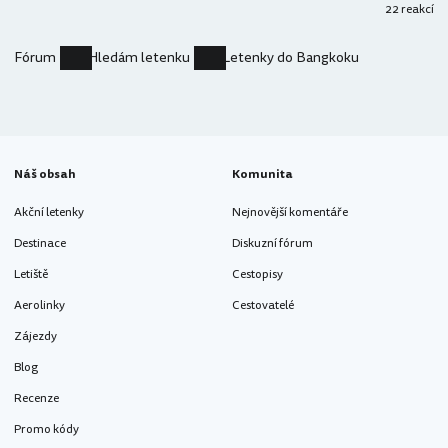
22 reakcí
Fórum
Hledám letenku
Letenky do Bangkoku
Náš obsah
Komunita
Akční letenky
Nejnovější komentáře
Destinace
Diskuzní fórum
Letiště
Cestopisy
Aerolinky
Cestovatelé
Zájezdy
Blog
Recenze
Promo kódy