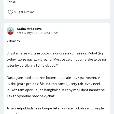
Lanku.
0
Citovat
Katka Mrázková
před 12 lety (02. 08. 2014 19:57)
Zdravim,
chystame se v druhe polovine unora na koh samui. Pobyt 2-3
tydny, takze navrat v breznu. Myslite ze prijdou nejake akce na
letenky do Bkk na tohle obdobi?
Nasla jsem ted priblizne kolem 15 tis ale kdyz pak vezmu v
uvahu jeste prelet z Bkk na koh samui, ktery tak levny neni,
jelikoz tam operuje jen bangkok a. A ceny maji dost nahozene.
Tak to vyhodne moc nevychazi.
A nepredpokladam ze koupe letenky cele na koh samui vyjde