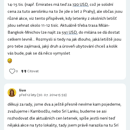
14-15 tis. (např. Emirates má teď za
720 USD
, což je solidní
cena za tuto aerolinku na to že jde o let z Prahy), ale občas jsou
různé akce, viz tento příspěvek, kdy letenky z okolních letišť
jdou sehnat okolo 11-12 tisíc. Aktuálně třeba trasa Milán-
Bangkok-Mnichov lze najít za
591 USD
, do milána se dá dostat
celkem levně... Rozmysli si tedy na jak dlouho, jaká letiště jsou
pro tebe zajímavá, jaký druh a úroveň ubytování chceš a kolik
vás bude, pak se dá něco vymyslet
0
Citovat
liuo
před 12 lety (30. 07. 2014 15:59)
děkuji za rady, jsme dva a ještě přesně nevíme kam pojedeme,
zvažujeme i Kambodžu, nebo Srí Lanku, budeme se asi
rozhodovat dle aktuálních cen letenek, spíše jestli není teď
nějaká akce na tyto lokality, tady jsem právě narazila na tu Srí