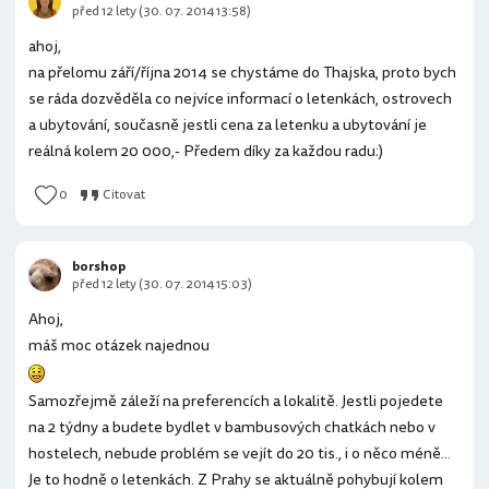
před 12 lety (30. 07. 2014 13:58)
ahoj,
na přelomu září/října 2014 se chystáme do Thajska, proto bych
se ráda dozvěděla co nejvíce informací o letenkách, ostrovech
a ubytování, současně jestli cena za letenku a ubytování je
reálná kolem 20 000,- Předem díky za každou radu:)
0
Citovat
borshop
před 12 lety (30. 07. 2014 15:03)
Ahoj,
máš moc otázek najednou
Samozřejmě záleží na preferencích a lokalitě. Jestli pojedete
na 2 týdny a budete bydlet v bambusových chatkách nebo v
hostelech, nebude problém se vejít do 20 tis., i o něco méně...
Je to hodně o letenkách. Z Prahy se aktuálně pohybují kolem