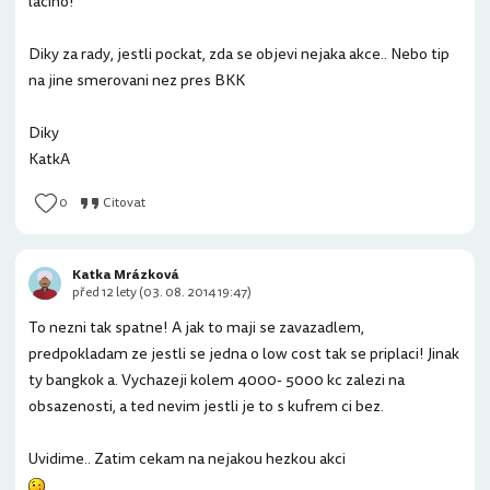
lacino!
Diky za rady, jestli pockat, zda se objevi nejaka akce.. Nebo tip
na jine smerovani nez pres BKK
Diky
KatkA
0
Citovat
Katka Mrázková
před 12 lety (03. 08. 2014 19:47)
To nezni tak spatne! A jak to maji se zavazadlem,
predpokladam ze jestli se jedna o low cost tak se priplaci! Jinak
ty bangkok a. Vychazeji kolem 4000- 5000 kc zalezi na
obsazenosti, a ted nevim jestli je to s kufrem ci bez.
Uvidime.. Zatim cekam na nejakou hezkou akci