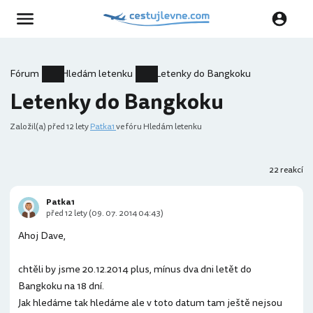
Fórum
Hledám letenku
Letenky do Bangkoku
Letenky do Bangkoku
Založil(a)
před 12 lety
Patka1
ve fóru Hledám letenku
22 reakcí
Patka1
před 12 lety (09. 07. 2014 04:43)
Ahoj Dave,
chtěli by jsme 20.12.2014 plus, mínus dva dni letět do
Bangkoku na 18 dní.
Jak hledáme tak hledáme ale v toto datum tam ještě nejsou