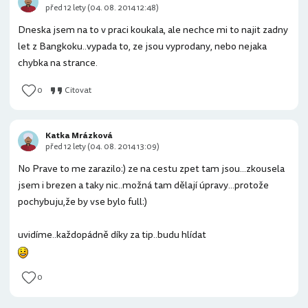
před 12 lety (04. 08. 2014 12:48)
Dneska jsem na to v praci koukala, ale nechce mi to najit zadny
let z Bangkoku..vypada to, ze jsou vyprodany, nebo nejaka
chybka na strance.
0
Citovat
Katka Mrázková
před 12 lety (04. 08. 2014 13:09)
No Prave to me zarazilo:) ze na cestu zpet tam jsou...zkousela
jsem i brezen a taky nic..možná tam dělají úpravy...protože
pochybuju,že by vse bylo full:)
uvidíme..každopádně díky za tip..budu hlídat
0