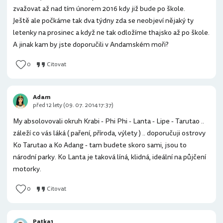
zvažovat až nad tím únorem 2016 kdy již bude po škole.
Ještě ale počkáme tak dva týdny zda se neobjeví nějaký ty
letenky na prosinec a když ne tak odložíme thajsko až po škole.
A jinak kam by jste doporučili v Andamském moři?
0
Citovat
Adam
před 12 lety (09. 07. 2014 17:37)
My absolovovali okruh Krabi - Phi Phi - Lanta - Lipe - Tarutao ..
záleží co vás láká ( paření, příroda, výlety ) .. doporučuji ostrovy
Ko Tarutao a Ko Adang - tam budete skoro sami, jsou to
národní parky. Ko Lanta je taková líná, klidná, ideální na půjčení
motorky.
0
Citovat
Patka1