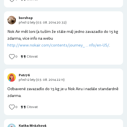
borshop
před 12 lety (03. 08. 2014 20:32)
Nok Air měl loni (a tuším že stále má) jedno zavazadlo do 15 kg
zdarma, více info na webu
http://www.nokair.com/contents/journey_ ... nfo/en-US/
.
0
Citovat
Petr76
před 12 lety (03. 08. 2014 22:11)
Odbavené zavazadlo do 15 kg je u Nok Air
u
i nadále standardně
zdarma.
0
Citovat
Katka Mrázková