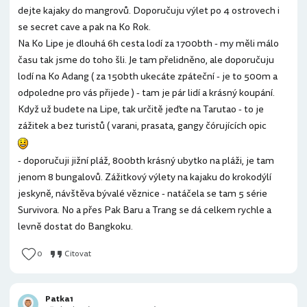
dejte kajaky do mangrovů. Doporučuju výlet po 4 ostrovech i
se secret cave a pak na Ko Rok.
Na Ko Lipe je dlouhá 6h cesta lodí za 1700bth - my měli málo
času tak jsme do toho šli. Je tam přelidněno, ale doporučuju
lodí na Ko Adang ( za 150bth ukecáte zpáteční - je to 500m a
odpoledne pro vás přijede ) - tam je pár lidí a krásný koupání.
Když už budete na Lipe, tak určitě jeďte na Tarutao - to je
zážitek a bez turistů ( varani, prasata, gangy čórujících opic
- doporučuji jižní pláž, 800bth krásný ubytko na pláži, je tam
jenom 8 bungalovů. Zážitkový výlety na kajaku do krokodýlí
jeskyně, návštěva bývalé věznice - natáčela se tam 5 série
Survivora. No a přes Pak Baru a Trang se dá celkem rychle a
levně dostat do Bangkoku.
0
Citovat
Patka1