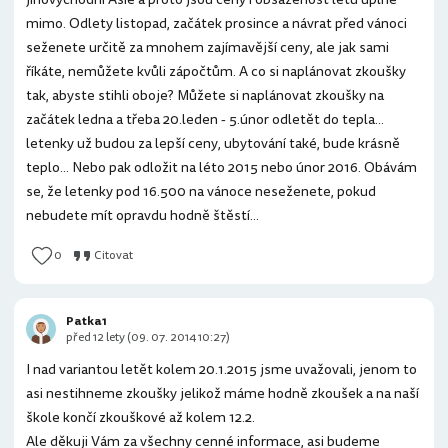
mimo. Odlety listopad, začátek prosince a návrat před vánoci
seženete určitě za mnohem zajímavější ceny, ale jak sami
říkáte, nemůžete kvůli zápočtům. A co si naplánovat zkoušky
tak, abyste stihli oboje? Můžete si naplánovat zkoušky na
začátek ledna a třeba 20.leden - 5.únor odletět do tepla...
letenky už budou za lepší ceny, ubytování také, bude krásně
teplo... Nebo pak odložit na léto 2015 nebo únor 2016. Obávám
se, že letenky pod 16.500 na vánoce neseženete, pokud
nebudete mít opravdu hodně štěstí...
0
Citovat
Patka1
před 12 lety (09. 07. 2014 10:27)
I nad variantou letět kolem 20.1.2015 jsme uvažovali, jenom to
asi nestihneme zkoušky jelikož máme hodně zkoušek a na naší
škole končí zkouškové až kolem 12.2.
Ale děkuji Vám za všechny cenné informace, asi budeme