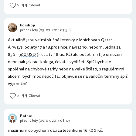
0
Citovat
borshop
před 12 lety (09. 07. 2014 07:58)
Aktuálně jsou velmi slušné letenky z Mnichova s Qatar
Airways, odlety 17 a 18.prosince, návrat 10. nebo 11. ledna za
830 -
900 USD
(= cca 17-18 tis. Kč) ale počet míst je omezen...
nebo pak jak radí kolega, čekat a vyhlížet. Spíš bych ale
spoléhal na chybové tarify nebo na velké štěstí, s regulérními
akcemi bych moc nepočítal, objevují se na vánoční termíny spíš
výjimečně
0
Citovat
Patka1
před 12 lety (09. 07. 2014 08:17)
maximum co bychom dali za letenku je 16 500 Kč.