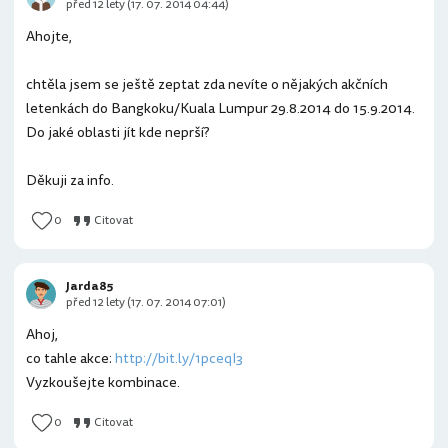
před 12 lety (17. 07. 2014 04:44)
Ahojte,
chtěla jsem se ještě zeptat zda nevíte o nějakých akčních
letenkách do Bangkoku/Kuala Lumpur 29.8.2014 do 15.9.2014.
Do jaké oblasti jít kde neprší?
Děkuji za info.
0
Citovat
Jarda85
před 12 lety (17. 07. 2014 07:01)
Ahoj,
co tahle akce:
http://bit.ly/1pceqI3
Vyzkoušejte kombinace.
0
Citovat