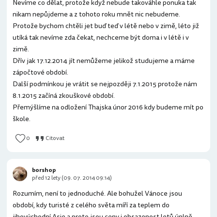
Nevíme co dělat, protože když nebude takováhle ponuka tak
nikam nepůjdeme a z tohoto roku mnět nic nebudeme.
Protože bychom chtěli jet buď teď v létě nebo v zimě, léto již
utíká tak nevíme zda čekat, nechceme být doma i v létě i v
zimě.
Dřív jak 17.12.2014 jít nemůžeme jelikož studujeme a máme
zápočtové období.
Další podmínkou je vrátit se nejpozději 7.1.2015 protože nám
8.1.2015 začíná zkouškové období.
Přemýšlíme na odložení Thajska únor 2016 kdy budeme mít po
škole.
0
Citovat
borshop
před 12 lety (09. 07. 2014 09:14)
Rozumím, není to jednoduché. Ale bohužel Vánoce jsou
období, kdy turisté z celého světa míří za teplem do
jihovýchodní Asie a proto jsou ceny i obsazenost letů úplně