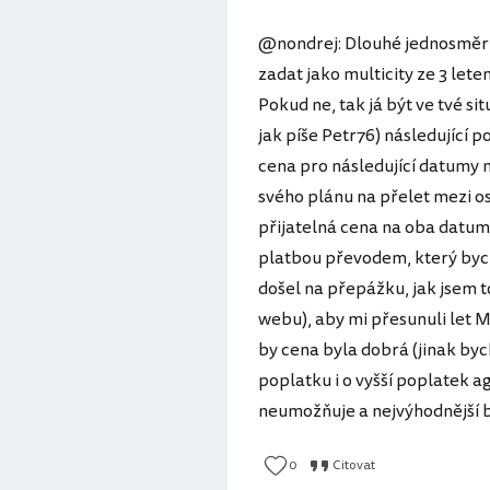
@nondrej: Dlouhé jednosměrné
zadat jako multicity ze 3 let
Pokud ne, tak já být ve tvé si
jak píše Petr76) následující p
cena pro následující datumy nap
svého plánu na přelet mezi os
přijatelná cena na oba datumy
platbou převodem, který bych
došel na přepážku, jak jsem t
webu), aby mi přesunuli let M
by cena byla dobrá (jinak bych
poplatku i o vyšší poplatek ag
neumožňuje a nejvýhodnější b
0
Citovat