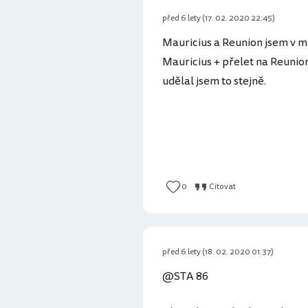
před 6 lety (17. 02. 2020 22:45)
Mauricius a Reunion jsem v m
Mauricius + přelet na Reunion
udělal jsem to stejně.
0
Citovat
před 6 lety (18. 02. 2020 01:37)
@STA 86