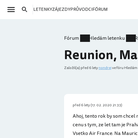
LETENKY
ZÁJEZDY
PRŮVODCI
FÓRUM
Fórum
Hledám letenku
R
Reunion, Ma
Založil(a)
před 6 lety
nondrej
ve fóru Hledám 
před 6 lety (17. 02. 2020 21:33)
Ahoj, tento rok by som chcel n
cenu s tym, ze let tam je Pra
Vsetko Air France. Na Maurici