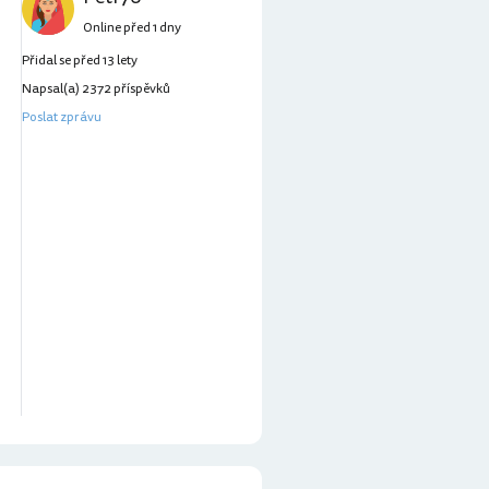
Online před 1 dny
Přidal se před 13 lety
Napsal(a) 2372 příspěvků
Poslat zprávu