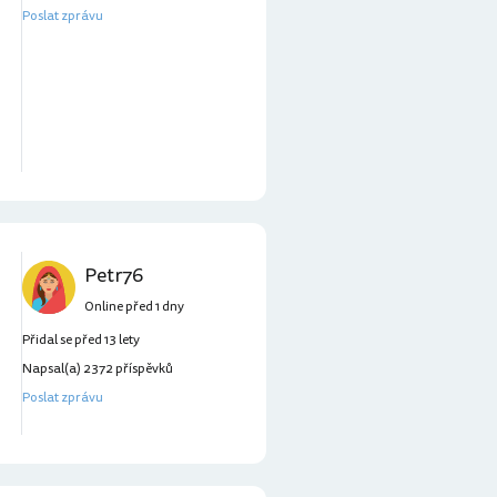
Poslat zprávu
Petr76
Online před 1 dny
Přidal se před 13 lety
Napsal(a) 2372 příspěvků
Poslat zprávu