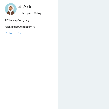
STA86
Online před 11 dny
Přidal se před 7 lety
Napsal(a) 69 příspěvků
Poslat zprávu