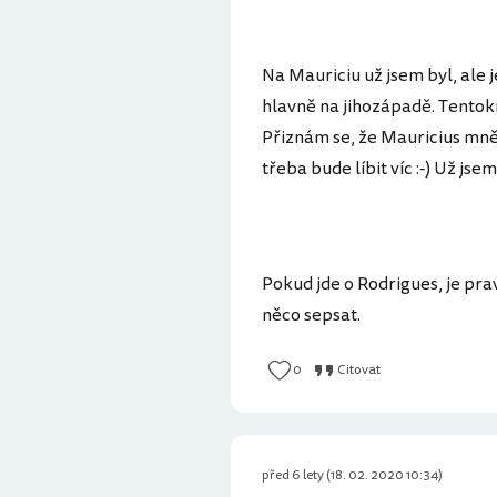
Na Mauriciu už jsem byl, ale 
hlavně na jihozápadě. Tentokrá
Přiznám se, že Mauricius mně 
třeba bude líbit víc :-) Už js
Pokud jde o Rodrigues, je prav
něco sepsat.
0
Citovat
před 6 lety (18. 02. 2020 10:34)