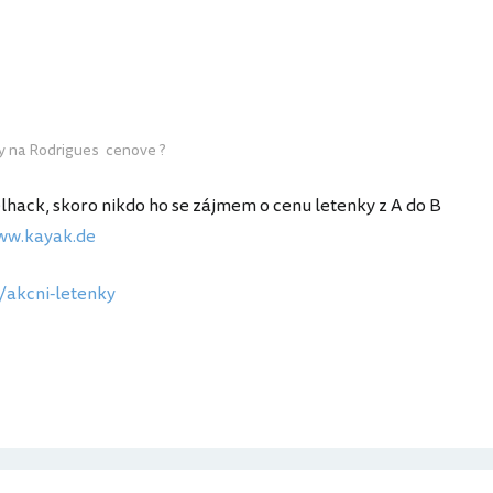
ky na Rodrigues cenove ?
lhack, skoro nikdo ho se zájmem o cenu letenky z A do B
ww.kayak.de
/akcni-letenky