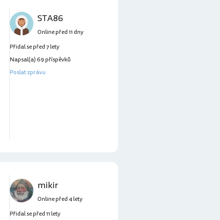
STA86
Online před 11 dny
Přidal se před 7 lety
Napsal(a) 69 příspěvků
Poslat zprávu
mikir
Online před 4 lety
Přidal se před 11 lety