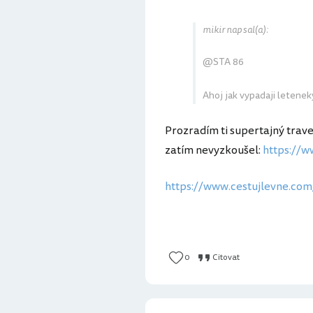
mikir napsal(a):
@STA 86
Ahoj jak vypadaji letene
Prozradím ti supertajný trave
zatím nevyzkoušel:
https://w
https://www.cestujlevne.com
0
Citovat