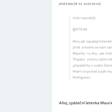
před 6 lety (18. 02. 2020 09:02)
mikir napsal(a):
@STA 86
Ahoj jak vypadaji letene
2018 a hodne se nam tam 
Mauritiu 15 dnu , ale chyb
Thajsku ..a letos zatim n
,pripadal by v uvahu Zanzi
rikam co pockat a pak na
Rodriguezu
Ahoj, zpáteční letenka Mauric