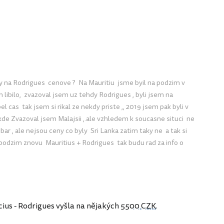
ky na Rodrigues cenove ? Na Mauritiu jsme byil na podzim v
libilo, zvazoval jsem uz tehdy Rodrigues , byli jsem na
el cas tak jsem si rikal ze nekdy priste ,, 2019 jsem pak byli v
ikde Zvazoval jsem Malajsii ,.ale vzhledem k soucasne situci ne
bar , ale nejsou ceny co byly Sri Lanka zatim taky ne a tak si
 podzim znovu Mauritius + Rodrigues tak budu rad za info o
ius - Rodrigues vyšla na nějakých
5500 CZK
.