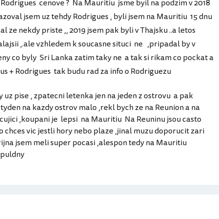
a Rodrigues cenove ? Na Mauritiu jsme byil na podzim v 2018
azoval jsem uz tehdy Rodrigues , byli jsem na Mauritiu 15 dnu
kal ze nekdy priste ,, 2019 jsem pak byli v Thajsku ..a letos
ajsii ,.ale vzhledem k soucasne situci ne ,pripadal by v
eny co byly Sri Lanka zatim taky ne a tak si rikam co pockat a
s + Rodrigues tak budu rad za info o Rodriguezu
y uz pise , zpatecni letenka jen na jeden z ostrovu a pak
e tyden na kazdy ostrov malo ,rekl bych ze na Reunion a na
ujici ,koupani je lepsi na Mauritiu Na Reuninu jsou casto
 chces vic jestli hory nebo plaze ,jinal muzu doporucit zari
 rijna jsem meli super pocasi ,alespon tedy na Mauritiu
 puldny