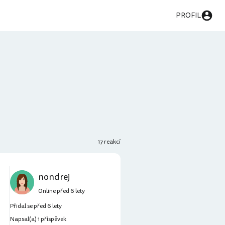
PROFIL
17 reakcí
nondrej
Online před 6 lety
Přidal se před 6 lety
Napsal(a) 1 příspěvek