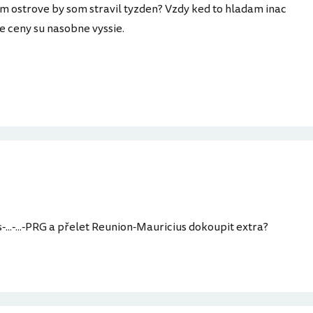
 ostrove by som stravil tyzden? Vzdy ked to hladam inac
e ceny su nasobne vyssie.
?
us-...-...-PRG a přelet Reunion-Mauricius dokoupit extra?