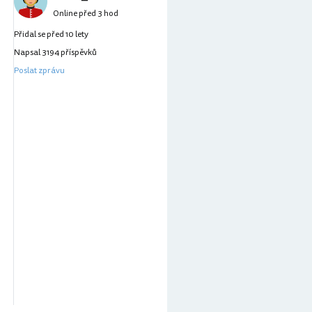
Online před 3 hod
Přidal se před 10 lety
Napsal 3194 příspěvků
Poslat zprávu