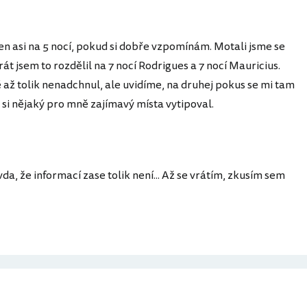
jen asi na 5 nocí, pokud si dobře vzpomínám. Motali jsme se
t jsem to rozdělil na 7 nocí Rodrigues a 7 nocí Mauricius.
až tolik nenadchnul, ale uvidíme, na druhej pokus se mi tam
em si nějaký pro mně zajímavý místa vytipoval.
da, že informací zase tolik není... Až se vrátím, zkusím sem