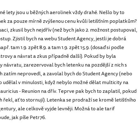
 lety jsou u běžných aerolinek vždy drahé. Nešlo by to
enek za pouze mírně zvýšenou cenu kvůli letišťním poplatkům?
tuaci, zkusil bych nejdřív (než bych jako 2. možnost postupoval,
ostup. Zjistil bych na webu Student Agency, jestli je dobrá
ř. tam 1.9. zpět 8.9. a tam 1.9. zpět 15.9. (dosaď si podle
trovy a návrat a zkus případně další). Pokud by byla
 návratu, zarezervoval bych letenku na pozdější z nich s
 zatím neprovedl, a zavolal bych do Student Agency (nebo
o udělal v minulosti, když nebylo možné dělat multicity na
auricius - Reunion na dřív. Teprve pak bych to zaplatil, pokud
 řekl, ať to stornují). Letenka se prodraží se kromě letišťního
entury, ale celkově vyjde levněji. Možná to ale tarif
ude, jak píše Petr76.