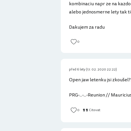
kombinaciu napr ze na kazdom
alebo jednosmerne lety tak ti
Dakujem za radu
0
před 6 lety (17. 02. 2020 22:22)
Open jaw letenku jsi zkoušel
PRG-...-...-Reunion // Maurici
0
Citovat