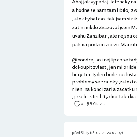
Ahoj jak vypadaji leteneky n
a hodne se nam tam libilo, zv
, ale chybel cas tak jsem si ri
zatim nikde Zvazoval jsem Mal
uvahu Zanzibar , ale nejsou c
pak na podzim znovu Mauritiu
@nondrej ,asi nejlip co se tad
dokoupit zvlast , jen mi prijd
hory ten tyden bude nedostac
problemy se zraloky ,zalezi co
rijen, na konci zari a zacatku
,prselo s tech 15 dnu tak dva
0
Citovat
před 6 lety (18. 02. 2020 02:07)