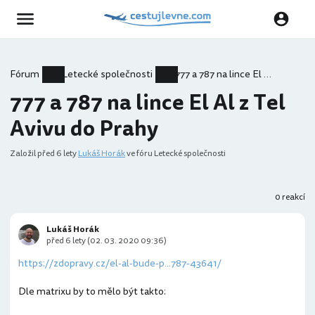
Fórum
Letecké společnosti
777 a 787 na lince El Al z Tel Avivu do Prahy
777 a 787 na lince El Al z Tel
Avivu do Prahy
Založil
před 6 lety
Lukáš Horák
ve fóru Letecké společnosti
0 reakcí
Lukáš Horák
před 6 lety (02. 03. 2020 09:36)
https://zdopravy.cz/el-al-bude-p...787-43641/
Dle matrixu by to mělo být takto: