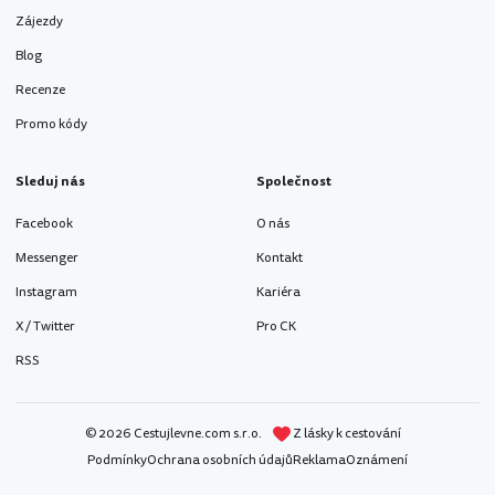
Zájezdy
Blog
Recenze
Promo kódy
Sleduj nás
Společnost
Facebook
O nás
Messenger
Kontakt
Instagram
Kariéra
X / Twitter
Pro CK
RSS
© 2026 Cestujlevne.com s.r.o.
Z lásky k cestování
Podmínky
Ochrana osobních údajů
Reklama
Oznámení