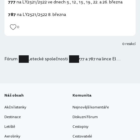
777
na LY2521/2522 ve dnech 5., 12., 15., 19., 22. a 26. března
787
na LY2521/2522 8. března
0
0 reakcí
Fórum
Letecké společnosti
777 a 787 na lince El Al z Tel Avivu do Prahy
Náš obsah
Komunita
Akční letenky
Nejnovější komentáře
Destinace
Diskuzní fórum
Letiště
Cestopisy
Aerolinky
Cestovatelé