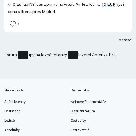
590 Eur za NY, cena přímo na webu Air France. O
10 EUR
vyšší
cena s Iberia přes Madrid.
0
0 reakcí
Fórum
Tipy na levné letenky
Severní Amerika Premium Economy z Vídně
Náš obsah
Komunita
Akční letenky
Nejnovější komentáře
Destinace
Diskuzní fórum
Letiště
Cestopisy
Aerolinky
Cestovatelé