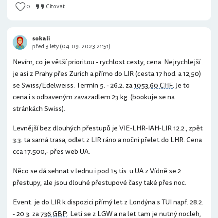
0
Citovat
sokali
před 3 lety (04. 09. 2023 21:51)
Nevím, co je větší prioritou - rychlost cesty, cena. Nejrychlejší
je asi z Prahy přes Zurich a přímo do LIR (cesta 17 hod. a 12,50)
se Swiss/Edelweiss. Termín 5. - 26.2. za
1053,60 CHF
. Je to
cena i s odbaveným zavazadlem 23 kg. (bookuje se na
stránkách Swiss).
Levnější bez dlouhých přestupů je VIE-LHR-IAH-LIR 12.2., zpět
3.3. ta samá trasa, odlet z LIR ráno a noční přelet do LHR. Cena
cca 17.500,- přes web UA.
Něco se dá sehnat v lednu i pod 15.tis. u UA z Vídně se 2
přestupy, ale jsou dlouhé přestupové časy také přes noc.
Event. je do LIR k dispozici přímý let z Londýna s TUI např. 28.2.
- 20.3. za
736 GBP
. Letí se z LGW a na let tam je nutný nocleh,