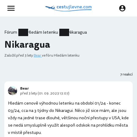
Fórum
Hledám letenku
Nikaragua
Nikaragua
Založil
před 3 lety
Bear
ve fóru Hledám letenku
7 reakcí
Bear
před 3 lety (01. 09. 2023 13:07)
Hledám cenově výhodnou letenku na období 01/24 - konec
03/24, cca na 3 týdny do Nikaragui. Něco již sice mám, ale jsou
vždy na jedné trase dlouhé, většinou noční přestupy v USA, kde
se nedá smysluplně využít alespoň odskok na prohlídku města
v místě přestupu.