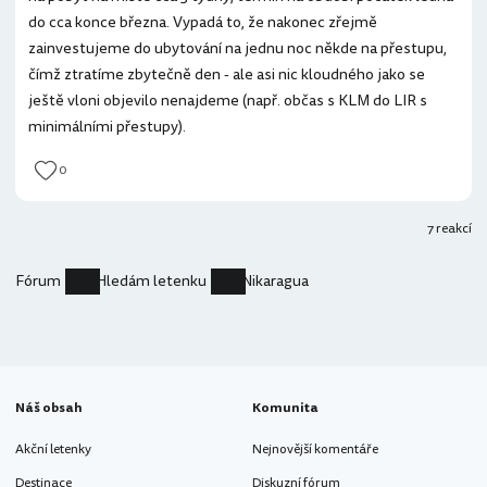
do cca konce března. Vypadá to, že nakonec zřejmě
zainvestujeme do ubytování na jednu noc někde na přestupu,
čímž ztratíme zbytečně den - ale asi nic kloudného jako se
ještě vloni objevilo nenajdeme (např. občas s KLM do LIR s
minimálními přestupy).
0
7 reakcí
Fórum
Hledám letenku
Nikaragua
Náš obsah
Komunita
Akční letenky
Nejnovější komentáře
Destinace
Diskuzní fórum