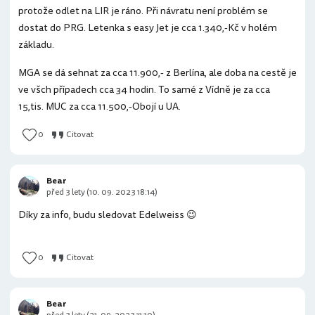
protože odlet na LIR je ráno. Při návratu není problém se
dostat do PRG. Letenka s easy Jet je cca 1.340,-Kč v holém
základu.
MGA se dá sehnat za cca 11.900,- z Berlína, ale doba na cestě je
ve všch případech cca 34 hodin. To samé z Vídně je za cca
15,tis. MUC za cca 11.500,-Obojí u UA.
0
Citovat
Bear
před 3 lety (10. 09. 2023 18:14)
Díky za info, budu sledovat Edelweiss 😉
0
Citovat
Bear