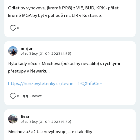
Odlet by vyhovoval (kromě PRG) z VIE, BUD, KRK - přílet
kromě MGA by byl v pohodě i na LIR v Kostarice.
0
mirjur
před 3 lety (01. 09. 2023 14:56)
Bylo tady něco z Mnichova (pokud by nevadilo) s rychlými
přestupy v Newarku...
https://honzovyletenky.cz/levne-...1rQXhfoCnE
0
Citovat
Bear
před 3 lety (01. 09. 2023 15:30)
Mnichov už až tak nevyhovuje, ale i tak díky.