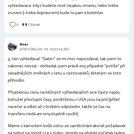
vyhledavace. kdyz budete resit nejakou zmenu, nebo treba
zruseni (i treba dopravcem) bude to pain a bolehlav.
0
Citovat
Bear
před 3 lety (29. 09. 2023 14:36)
jj, ten vyhledávač "Gate1" se mi moc nepozdával, tak jsem to
nakonec nevzal - dohledal jsem právě ony případné "potíže" při
zásadnějších změnách v letu u cestovatelů, kkterým se toto
přihodilo.
Přijatelnou cenu na běžných vyhledávačích sice často najdu,
bohužel přestupní časy, povětšinou v USA jsou na prd (přílet
navečer a odlet až v brzkém odpoledni, takže se čas na
transferu nedá ani smysluplně využít).
Máme s kámošem kvůli volnu ze zaměstnání akorát požadavek
na pobyt na místě cca 3 týdny, termín na období počátek ledna