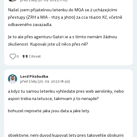
před 3 lety (21. 09. 2023 11:10)
Našel jsem přijatelnou letenku do MGA se 2 ucházejícími
přestupy (ZRH a MIA - 1h25 a 3h00) za cca 16400 Kč, včetně
odbaveného zavazadla.
Je to ale přes agenturu Gate1.ie a s tímto nemám žádnou
zkušenost. Kupovali jste už něco přes ně?
0
Citovat
Lord Pitzbudka
před 3 lety (25. 09. 2023 18:43)
a kdyz tu samou letenku vyhledate pres web aerolinky, nebo
aspon treba na letusce, takmvam ji to nenajde?
bohuzel nepisete jaka jsou data a jake lety.
objektivne, neni duvod kupovat lety pres takovehle obskurni