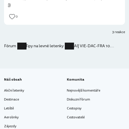
:))
0
3 reakce
Fórum
Tipy na levné letenky
[AI] VIE-DAC-FRA 10.352 Kč
Náš obsah
Komunita
Akční letenky
Nejnovější komentáře
Destinace
Diskuzní fórum
Letiště
Cestopisy
Aerolinky
Cestovatelé
Zájezdy