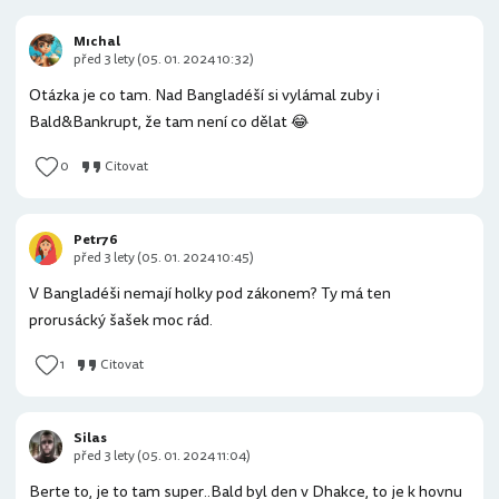
Mıchal
před 3 lety (05. 01. 2024 10:32)
Otázka je co tam. Nad Bangladéší si vylámal zuby i
Bald&Bankrupt, že tam není co dělat 😂
0
Citovat
Petr76
před 3 lety (05. 01. 2024 10:45)
V Bangladéši nemají holky pod zákonem? Ty má ten
prorusácký šašek moc rád.
1
Citovat
Silas
před 3 lety (05. 01. 2024 11:04)
Berte to, je to tam super..Bald byl den v Dhakce, to je k hovnu