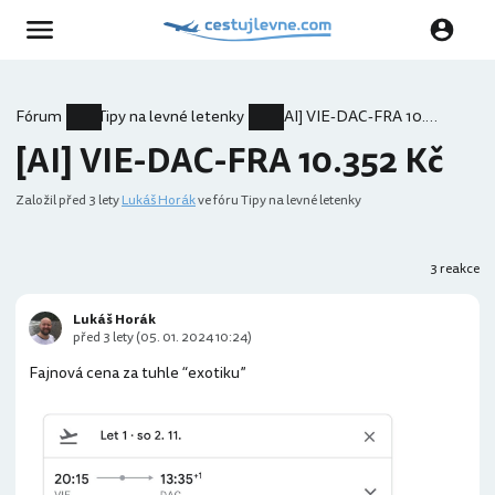
Fórum
Tipy na levné letenky
[AI] VIE-DAC-FRA 10.352 Kč
[AI] VIE-DAC-FRA 10.352 Kč
Založil
před 3 lety
Lukáš Horák
ve fóru Tipy na levné letenky
3 reakce
Lukáš Horák
před 3 lety (05. 01. 2024 10:24)
Fajnová cena za tuhle “exotiku”