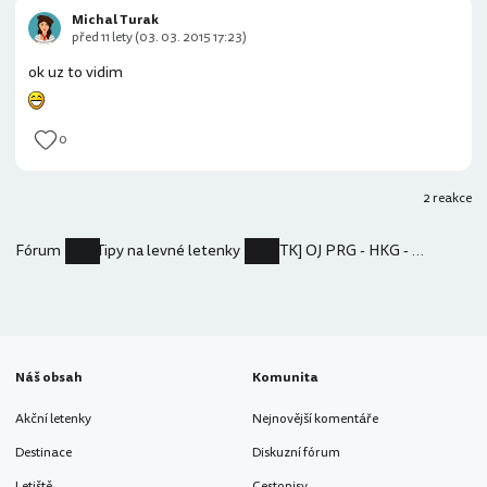
Michal Turak
před 11 lety (03. 03. 2015 17:23)
ok uz to vidim
0
2 reakce
Fórum
Tipy na levné letenky
[TK] OJ PRG - HKG - LHR (Praha - HongKong - Londyn) 9 200kc
Náš obsah
Komunita
Akční letenky
Nejnovější komentáře
Destinace
Diskuzní fórum
Letiště
Cestopisy