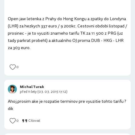
Open jaw letenka z Prahy do Hong Kongu a zpatky do Londyna
(LHR) za hezkych 337 euro / 9 200kc. Cestovni obdobi listopad /
prosinec - je to vyuziti znameho tarifu TK za 11 500 z PRG (uz
tady parkrat probehl) a aktualniho OJ proma DUB - HKG - LHR
za 303 euro.
0
Michal Turak
před 11 lety (03. 03. 2015 17:12)
Ahoj,prosim ake je rozpatie terminov pre vyuzitie tohto tarifu ?
dik
0
Citovat