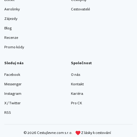
Aerolinky
Cestovatelé
Zájezdy
Blog
Recenze
Promo kódy
Sleduj nás
Společnost
Facebook
O nás
Messenger
Kontakt
Instagram
Kariéra
X / Twitter
Pro CK
RSS
© 2026 Cestujlevne.com s.r.o.
Z lásky k cestování