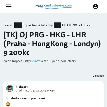
Fórum
Tipy na levné letenky
[TK] OJ PRG - HKG - LHR (Praha - HongKong - Londyn) 9 200kc
[TK] OJ PRG - HKG - LHR
(Praha - HongKong - Londyn)
9 200kc
Založil(a)
před 11 lety
kickass1
ve fóru Tipy na levné letenky
2 reakce
kickass1
před 11 lety (03. 03. 2015 14:09)
Posledni dnesni prispevek