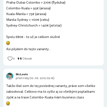
Praha-Dubai-Colombo = 270€ (flydubai)
Colombo-Kuala = 95€ (airasia)
Kuala-Manila = 75€ (airasia)
Manila-Sydney = 100€ (cebu)
Sydney-Christchurch = 140€ (jetstar)
Spolu 680€ - to už je celkom slušné
Asi pôjdem do tejto varianty...
0
Citovat
McLovin
před 11 lety (10. 06. 2015 09:16)
Takže išiel som do tej poslednej varianty, práve som všetko
zabookoval. Celkovo ma to vyšlo aj so všetkými poplatkami
730€ a na trase Colombo-Kuala mám business class