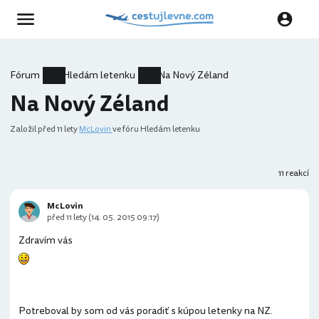
Fórum
Hledám letenku
Na Nový Zéland
Na Nový Zéland
Založil
před 11 lety
McLovin
ve fóru Hledám letenku
11 reakcí
McLovin
před 11 lety (14. 05. 2015 09:17)
Zdravím vás
Potreboval by som od vás poradiť s kúpou letenky na NZ.