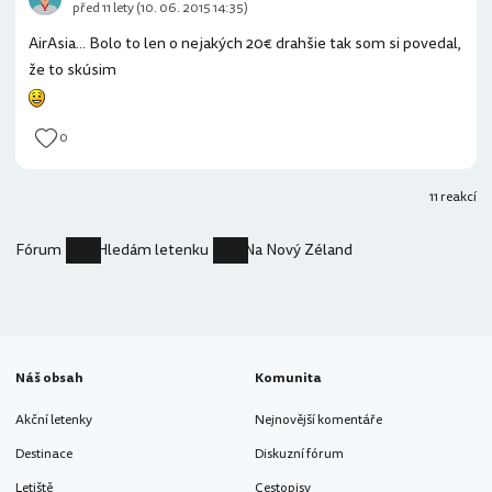
před 11 lety (10. 06. 2015 14:35)
AirAsia... Bolo to len o nejakých 20€ drahšie tak som si povedal,
že to skúsim
0
11 reakcí
Fórum
Hledám letenku
Na Nový Zéland
Náš obsah
Komunita
Akční letenky
Nejnovější komentáře
Destinace
Diskuzní fórum
Letiště
Cestopisy