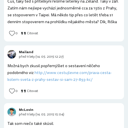
Čus, taky ted s přítelkyní řešíme letenky na Zéland. Taky v září.
Zatím nám nejlepe vychází jednosměrné cca za 15tis z Prahy,
se stopoverem v Taipei. Má někdo tip přes co letět třeba s1
denním stopoverem na prohlídku nějakého města? Dík, Riška
0
Citovat
Mailand
před 11 lety (14. 05. 2015 12:27)
Možná bych zkusil popřemýšlet o sestavení něčeho
podobného viz
http://www.cestujlevne.com/prava-cesta-
kolem-sveta-z-prahy-sestav-si-sam-27-893-kc/
0
Citovat
McLovin
před 11 lety (14. 05. 2015 15:04)
Tak som niečo také skúsil: