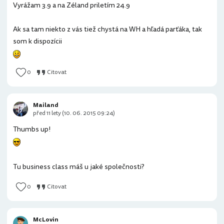
Vyrážam 3.9 a na Zéland priletím 24.9
Ak sa tam niekto z vás tiež chystá na WH a hľadá parťáka, tak
som k dispozícii
0
Citovat
Mailand
před 11 lety (10. 06. 2015 09:24)
Thumbs up!
Tu business class máš u jaké společnosti?
0
Citovat
McLovin