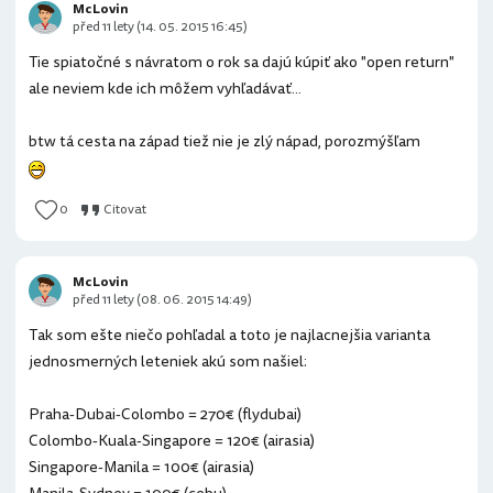
McLovin
před 11 lety (14. 05. 2015 16:45)
Tie spiatočné s návratom o rok sa dajú kúpiť ako "open return"
ale neviem kde ich môžem vyhľadávať...
btw tá cesta na západ tiež nie je zlý nápad, porozmýšľam
0
Citovat
McLovin
před 11 lety (08. 06. 2015 14:49)
Tak som ešte niečo pohľadal a toto je najlacnejšia varianta
jednosmerných leteniek akú som našiel:
Praha-Dubai-Colombo = 270€ (flydubai)
Colombo-Kuala-Singapore = 120€ (airasia)
Singapore-Manila = 100€ (airasia)