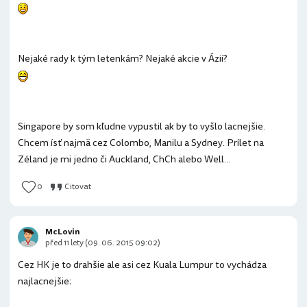
Nejaké rady k tým letenkám? Nejaké akcie v Ázii?
Singapore by som kľudne vypustil ak by to vyšlo lacnejšie.
Chcem ísť najmä cez Colombo, Manilu a Sydney. Prílet na
Zéland je mi jedno či Auckland, ChCh alebo Well...
0
Citovat
McLovin
před 11 lety (09. 06. 2015 09:02)
Cez HK je to drahšie ale asi cez Kuala Lumpur to vychádza
najlacnejšie: