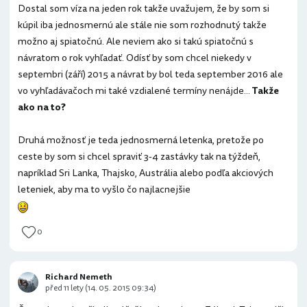
Dostal som víza na jeden rok takže uvažujem, že by som si
kúpil iba jednosmernú ale stále nie som rozhodnutý takže
možno aj spiatočnú. Ale neviem ako si takú spiatočnú s
návratom o rok vyhľadať. Odísť by som chcel niekedy v
septembri (září) 2015 a návrat by bol teda september 2016 ale
vo vyhľadávačoch mi také vzdialené termíny nenájde...
Takže
ako na to?
Druhá možnosť je teda jednosmerná letenka, pretože po
ceste by som si chcel spraviť 3-4 zastávky tak na týždeň,
napríklad Sri Lanka, Thajsko, Austrália alebo podľa akciových
leteniek, aby ma to vyšlo čo najlacnejšie
0
Richard Nemeth
před 11 lety (14. 05. 2015 09:34)