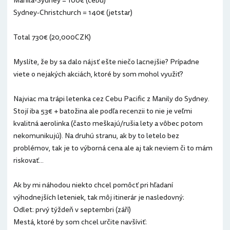
Manila-Sydney = 100€ (cebu)
Sydney-Christchurch = 140€ (jetstar)
Total 730€ (20,000CZK)
Myslíte, že by sa dalo nájsť ešte niečo lacnejšie? Prípadne
viete o nejakých akciách, ktoré by som mohol využiť?
Najviac ma trápi letenka cez Cebu Pacific z Manily do Sydney.
Stojí iba 53€ + batožina ale podľa recenzii to nie je veľmi
kvalitná aerolinka (často meškajú/rušia lety a vôbec potom
nekomunikujú). Na druhú stranu, ak by to letelo bez
problémov, tak je to výborná cena ale aj tak neviem či to mám
riskovať...
Ak by mi náhodou niekto chcel pomôcť pri hľadaní
výhodnejších leteniek, tak môj itinerár je nasledovný:
Odlet: prvý týždeň v septembri (září)
Mestá, ktoré by som chcel určite navšíviť: