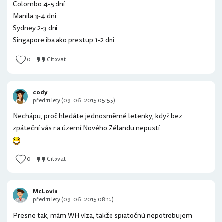
Colombo 4-5 dní
Manila 3-4 dni
Sydney 2-3 dni
Singapore iba ako prestup 1-2 dni
0
Citovat
cody
před 11 lety (09. 06. 2015 05:55)
Nechápu, proč hledáte jednosměrné letenky, když bez
zpáteční vás na území Nového Zélandu nepustí
0
Citovat
McLovin
před 11 lety (09. 06. 2015 08:12)
Presne tak, mám WH víza, takže spiatočnú nepotrebujem