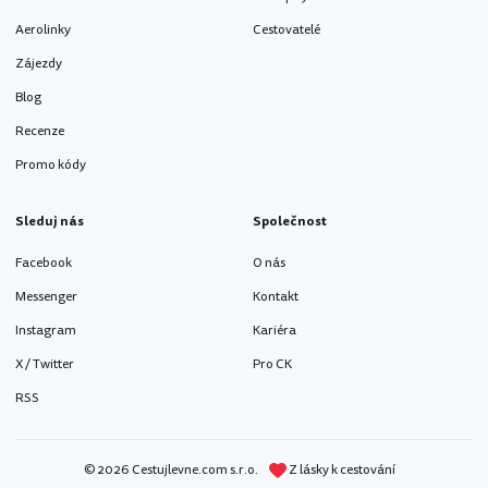
Aerolinky
Cestovatelé
Zájezdy
Blog
Recenze
Promo kódy
Sleduj nás
Společnost
Facebook
O nás
Messenger
Kontakt
Instagram
Kariéra
X / Twitter
Pro CK
RSS
© 2026 Cestujlevne.com s.r.o.
Z lásky k cestování